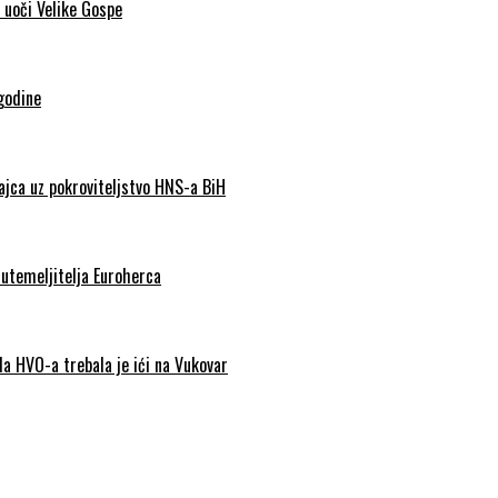
 uoči Velike Gospe
godine
Jajca uz pokroviteljstvo HNS-a BiH
 utemeljitelja Euroherca
da HVO-a trebala je ići na Vukovar