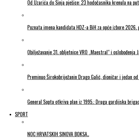
Od Uzarića do Sinja pješice: 23 hodočasnika krenula na put
Poznata imena kandidata HDZ-a BiH za opće izbore 2026. 
Obilježavanje 31. obljetnice VRO „Maestral“ i oslobođenja 
Preminuo Širokobriježanin Drago Galić, dioničar i jedan od
General Sopta otkriva plan iz 1995.: Druga gardijska briga
SPORT
NOC HRVATSKIH SINOVA BOKSA..