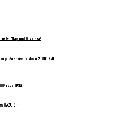
venstvo”Naprijed Hrvatska!
etna plaća skače na skoro 2.000 KM!
imo se za njega
nom HAZU BiH