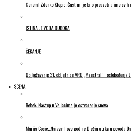
General Zdenko Klepic. Čast mi je bilo preuzeti u ime svih n
ISTINA JE VODA DUBOKA
ČEKANJE
Obilježavanje 31. obljetnice VRO „Maestral“ i oslobođenja 
SCENA
Bebek: Nastup u Veljacima je ostvarenje snova
Marija Cosic…Najava: I ove godine Dječja utrka u povodu D