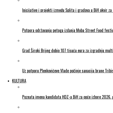
Inicijative i projekti između Splita i gradova u BiH okvir za 
Potpora održavanju petoga izdanja Moba Street Food festi
Grad Široki Brijeg dobio 107 tisuća eura za izgradnju mul
Uz potporu Plenkovićeve Vlade počinje sanacija brane Tribi
KULTURA
Poznata imena kandidata HDZ-a BiH za opće izbore 2026. 