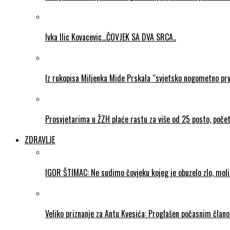
Ivka Ilic Kovacevic…ČOVJEK SA DVA SRCA..
Iz rukopisa Miljenka Mide Prskala “svjetsko nogometno pr
Prosvjetarima u ŽZH plaće rastu za više od 25 posto, poč
ZDRAVLJE
IGOR ŠTIMAC: Ne sudimo čovjeku kojeg je obuzelo zlo, mol
Veliko priznanje za Antu Kvesića: Proglašen počasnim čla