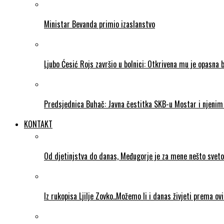
Ministar Bevanda primio izaslanstvo
Ljubo Ćesić Rojs završio u bolnici: Otkrivena mu je opasna 
Predsjednica Buhač: Javna čestitka SKB-u Mostar i njenim 
KONTAKT
Od djetinjstva do danas, Međugorje je za mene nešto sveto
Iz rukopisa Ljilje Zovko..Možemo li i danas živjeti prema ov