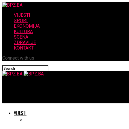
VIJESTI
SPORT
EKONOMIJA
KULTURA
SCENA
ZDRAVLJE
KONTAKT
Connect with us
BPZ.BA
Jajce 29.novembra- knjiga Fuada Šišića uručena prof.dr. Zlatanu 
VIJESTI