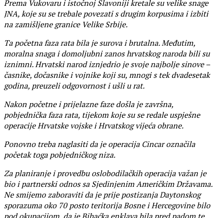
Prema Vukovaru i istočnoj Slavoniji kretale su velike snage
JNA, koje su se trebale povezati s drugim korpusima i izbiti
na zamišljene granice Velike Srbije.
Ta početna faza rata bila je surova i brutalna. Međutim,
moralna snaga i domoljubni zanos hrvatskog naroda bili su
iznimni. Hrvatski narod iznjedrio je svoje najbolje sinove –
časnike, dočasnike i vojnike koji su, mnogi s tek dvadesetak
godina, preuzeli odgovornost i ušli u rat.
Nakon početne i prijelazne faze došla je završna,
pobjednička faza rata, tijekom koje su se redale uspješne
operacije Hrvatske vojske i Hrvatskog vijeća obrane.
Ponovno treba naglasiti da je operacija Cincar označila
početak toga pobjedničkog niza.
Za planiranje i provedbu oslobodilačkih operacija važan je
bio i partnerski odnos sa Sjedinjenim Američkim Državama.
Ne smijemo zaboraviti da je prije postizanja Daytonskog
sporazuma oko 70 posto teritorija Bosne i Hercegovine bilo
pod okupacijom, da je Bihaćka enklava bila pred padom te