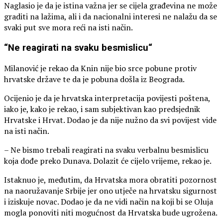
Naglasio je da je istina važna jer se cijela građevina ne može
graditi na lažima, ali i da nacionalni interesi ne nalažu da se
svaki put sve mora reći na isti način.
“Ne reagirati na svaku besmislicu“
Milanović je rekao da Knin nije bio srce pobune protiv
hrvatske države te da je pobuna došla iz Beograda.
Ocijenio je da je hrvatska interpretacija povijesti poštena,
iako je, kako je rekao, i sam subjektivan kao predsjednik
Hrvatske i Hrvat. Dodao je da nije nužno da svi povijest vide
na isti način.
– Ne bismo trebali reagirati na svaku verbalnu besmislicu
koja dođe preko Dunava. Dolazit će cijelo vrijeme, rekao je.
Istaknuo je, međutim, da Hrvatska mora obratiti pozornost
na naoružavanje Srbije jer ono utječe na hrvatsku sigurnost
i iziskuje novac. Dodao je da ne vidi način na koji bi se Oluja
mogla ponoviti niti mogućnost da Hrvatska bude ugrožena.