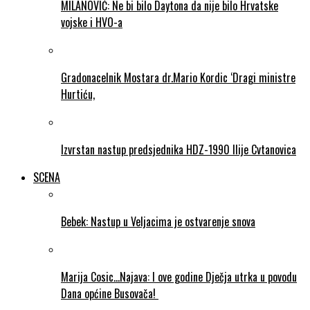
MILANOVIĆ: Ne bi bilo Daytona da nije bilo Hrvatske
vojske i HVO-a
Gradonacelnik Mostara dr.Mario Kordic ‘Dragi ministre
Hurtiću,
Izvrstan nastup predsjednika HDZ-1990 Ilije Cvtanovica
SCENA
Bebek: Nastup u Veljacima je ostvarenje snova
Marija Cosic…Najava: I ove godine Dječja utrka u povodu
Dana općine Busovača!