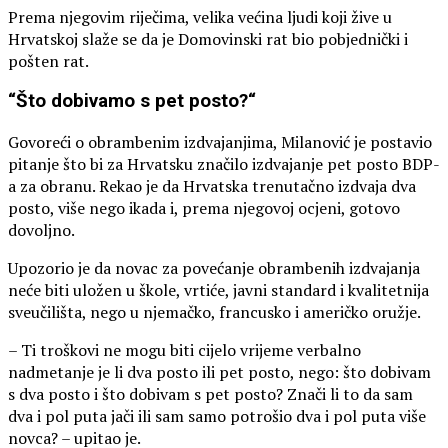
Prema njegovim riječima, velika većina ljudi koji žive u
Hrvatskoj slaže se da je Domovinski rat bio pobjednički i
pošten rat.
“Što dobivamo s pet posto?“
Govoreći o obrambenim izdvajanjima, Milanović je postavio
pitanje što bi za Hrvatsku značilo izdvajanje pet posto BDP-
a za obranu. Rekao je da Hrvatska trenutačno izdvaja dva
posto, više nego ikada i, prema njegovoj ocjeni, gotovo
dovoljno.
Upozorio je da novac za povećanje obrambenih izdvajanja
neće biti uložen u škole, vrtiće, javni standard i kvalitetnija
sveučilišta, nego u njemačko, francusko i američko oružje.
– Ti troškovi ne mogu biti cijelo vrijeme verbalno
nadmetanje je li dva posto ili pet posto, nego: što dobivam
s dva posto i što dobivam s pet posto? Znači li to da sam
dva i pol puta jači ili sam samo potrošio dva i pol puta više
novca? – upitao je.