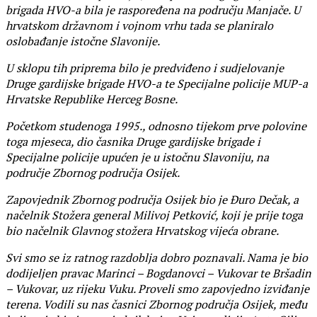
brigada HVO-a bila je raspoređena na području Manjače. U
hrvatskom državnom i vojnom vrhu tada se planiralo
oslobađanje istočne Slavonije.
U sklopu tih priprema bilo je predviđeno i sudjelovanje
Druge gardijske brigade HVO-a te Specijalne policije MUP-a
Hrvatske Republike Herceg Bosne.
Početkom studenoga 1995., odnosno tijekom prve polovine
toga mjeseca, dio časnika Druge gardijske brigade i
Specijalne policije upućen je u istočnu Slavoniju, na
područje Zbornog područja Osijek.
Zapovjednik Zbornog područja Osijek bio je Đuro Dečak, a
načelnik Stožera general Milivoj Petković, koji je prije toga
bio načelnik Glavnog stožera Hrvatskog vijeća obrane.
Svi smo se iz ratnog razdoblja dobro poznavali. Nama je bio
dodijeljen pravac Marinci – Bogdanovci – Vukovar te Bršadin
– Vukovar, uz rijeku Vuku. Proveli smo zapovjedno izviđanje
terena. Vodili su nas časnici Zbornog područja Osijek, među