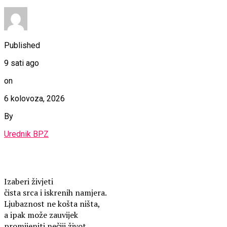
Published
9 sati ago
on
6 kolovoza, 2026
By
Urednik BPZ
Izaberi živjeti
čista srca i iskrenih namjera.
Ljubaznost ne košta ništa,
a ipak može zauvijek
promijeniti nečiji život.