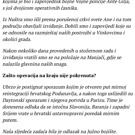
kojima je bio i zapovjednik bojne Vojne policije Ante Gilja,
s još dvojicom operativnih časnika.
Iz Nuštra smo išli prema porušenoj crkvi svete Ane i na tom
području obavljali izviđanje. Dobili smo i zapovijedi koje su
se odnosile na razmještaj naših postrojbi u Vinkovcima i
okolici grada.
Nakon nekoliko dana provedenih u stožernom radu i
izviđanju vratili smo se na položaje na Manjači, gdje se
nalazila glavnina naših snaga.
Zašto operacija na kraju nije pokrenuta?
Ubrzo je postignut sporazum kojim je otvoren put mirnoj
reintegraciji hrvatskog Podunavlja, a nakon toga uslijedili su
Daytonski sporazum i njegova potvrda u Parizu. Time je
donesena odluka da se istočna Slavonija, Baranja i zapadni
Srijem vrate u hrvatski ustavnopravni poredak mirnim
putem.
Naša sljedeća zadaća bila je odlazak na Južno bojište.