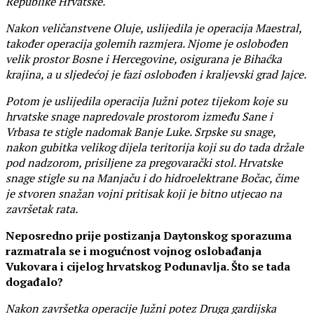
Republike Hrvatske.
Nakon veličanstvene Oluje, uslijedila je operacija Maestral,
također operacija golemih razmjera. Njome je oslobođen
velik prostor Bosne i Hercegovine, osigurana je Bihaćka
krajina, a u sljedećoj je fazi oslobođen i kraljevski grad Jajce.
Potom je uslijedila operacija Južni potez tijekom koje su
hrvatske snage napredovale prostorom između Sane i
Vrbasa te stigle nadomak Banje Luke. Srpske su snage,
nakon gubitka velikog dijela teritorija koji su do tada držale
pod nadzorom, prisiljene za pregovarački stol. Hrvatske
snage stigle su na Manjaču i do hidroelektrane Bočac, čime
je stvoren snažan vojni pritisak koji je bitno utjecao na
završetak rata.
Neposredno prije postizanja Daytonskog sporazuma
razmatrala se i mogućnost vojnog oslobađanja
Vukovara i cijelog hrvatskog Podunavlja. Što se tada
događalo?
Nakon završetka operacije Južni potez Druga gardijska