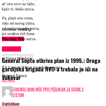
al’ ovo srce ne laže,
kaže ti: Malo sutra.
Pa, plati ovu cenu,
višu od suvog zlata,
od rodne zemlje jutra,
Continue Reading
jer ovakvu ćeš ženu
dostići – malo sutra.
You may like
KULTURA
___________________
© Vesna Milošević
General Sopta otkriva plan iz 1995.: Druga
P.S iz mog ciklusa narodnih pesama
gardijska brigada HVO-a trebala je ići na
Vukovar
Related Topics:
Up Next
NA MOSTARSKOJ BUNI NIČE PRVI PČELINJAK ZA OSOBE S
INVALIDITETOM
Don't Miss
Published