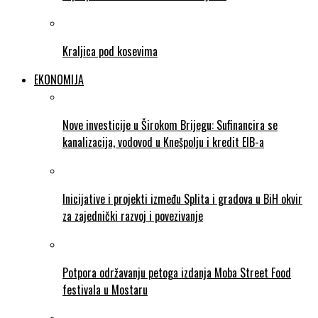
Kraljica pod kosevima
EKONOMIJA
Nove investicije u Širokom Brijegu: Sufinancira se
kanalizacija, vodovod u Knešpolju i kredit EIB-a
Inicijative i projekti između Splita i gradova u BiH okvir
za zajednički razvoj i povezivanje
Potpora održavanju petoga izdanja Moba Street Food
festivala u Mostaru