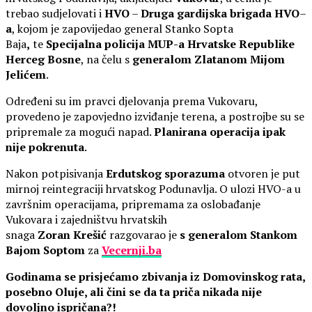
trebao sudjelovati i
HVO
–
Druga gardijska brigada HVO
–
a
, kojom je zapovijedao general Stanko Sopta
Baja
,
te
Specijalna policija MUP-a Hrvatske Republike
Herceg Bosne
, na čelu s
generalom Zlatanom Mijom
Jelićem
.
Određeni su im pravci djelovanja prema Vukovaru,
provedeno je zapovjedno izviđanje terena, a postrojbe su se
pripremale za mogući napad.
Planirana operacija ipak
nije pokrenuta
.
Nakon potpisivanja
Erdutskog sporazuma
otvoren je put
mirnoj reintegraciji hrvatskog Podunavlja. O ulozi HVO-a u
završnim operacijama, pripremama za oslobađanje
Vukovara i zajedništvu hrvatskih
snaga
Zoran
Krešić
razgovarao je
s generalom Stankom
Bajom Soptom
za
Vecernji.ba
Godinama se prisjećamo zbivanja iz Domovinskog rata,
posebno Oluje, ali čini se da ta priča nikada nije
dovoljno ispričana?!