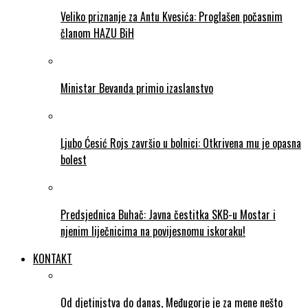
Veliko priznanje za Antu Kvesića: Proglašen počasnim
članom HAZU BiH
Ministar Bevanda primio izaslanstvo
Ljubo Ćesić Rojs završio u bolnici: Otkrivena mu je opasna
bolest
Predsjednica Buhač: Javna čestitka SKB-u Mostar i
njenim liječnicima na povijesnomu iskoraku!
KONTAKT
Od djetinjstva do danas, Međugorje je za mene nešto