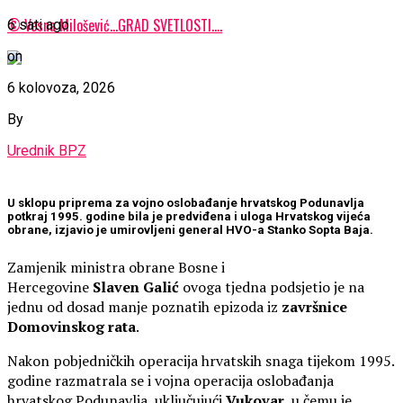
© Vesna Milošević…GRAD SVETLOSTI….
6 sati ago
on
6 kolovoza, 2026
By
Urednik BPZ
U sklopu priprema za vojno oslobađanje hrvatskog Podunavlja
potkraj 1995. godine bila je predviđena i uloga Hrvatskog vijeća
obrane, izjavio je umirovljeni general HVO-a Stanko Sopta Baja.
Zamjenik ministra obrane Bosne i
Hercegovine
Slaven
Galić
ovoga tjedna podsjetio je na
jednu od dosad manje poznatih epizoda iz
završnice
Domovinskog rata
.
Nakon pobjedničkih operacija hrvatskih snaga tijekom 1995.
godine razmatrala se i vojna operacija oslobađanja
hrvatskog Podunavlja, uključujući
Vukovar
, u čemu je