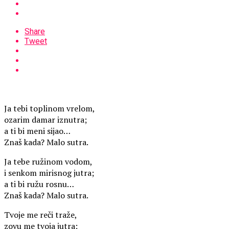
Share
Tweet
Ja tebi toplinom vrelom,
ozarim damar iznutra;
a ti bi meni sijao…
Znaš kada? Malo sutra.
Ja tebe ružinom vodom,
i senkom mirisnog jutra;
a ti bi ružu rosnu…
Znaš kada? Malo sutra.
Tvoje me reči traže,
zovu me tvoja jutra;