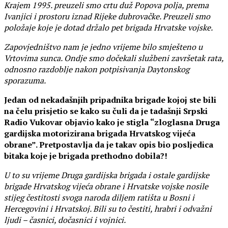
Krajem 1995. preuzeli smo crtu duž Popova polja, prema
Ivanjici i prostoru iznad Rijeke dubrovačke. Preuzeli smo
položaje koje je dotad držalo pet brigada Hrvatske vojske.
Zapovjedništvo nam je jedno vrijeme bilo smješteno u
Vrtovima sunca. Ondje smo dočekali službeni završetak rata,
odnosno razdoblje nakon potpisivanja Daytonskog
sporazuma.
Jedan od nekadašnjih pripadnika brigade kojoj ste bili
na čelu prisjetio se kako su čuli da je tadašnji Srpski
Radio Vukovar objavio kako je stigla “zloglasna Druga
gardijska motorizirana brigada Hrvatskog vijeća
obrane”. Pretpostavlja da je takav opis bio posljedica
bitaka koje je brigada prethodno dobila?!
U to su vrijeme Druga gardijska brigada i ostale gardijske
brigade Hrvatskog vijeća obrane i Hrvatske vojske nosile
stijeg čestitosti svoga naroda diljem ratišta u Bosni i
Hercegovini i Hrvatskoj. Bili su to čestiti, hrabri i odvažni
ljudi – časnici, dočasnici i vojnici.