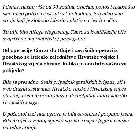
I danas, nakon više od 30 godina, osjećam ponos i radost što
sam imao priliku i čast biti s tim ljudima. Pripadao sam
stroju koji je slobodu izborio i platio na čestit način.
Tu nije bilo ničega zloglasnog. Takve su kvalifikacije bile
svojstvene neprijateljskoj propagandi.
Od operacije Cincar do Oluje i završnih operacija
posebno se isticalo zajedništvo Hrvatske vojske i
Hrvatskog vijeća obrane. Koliko je ono bilo važno za
pobjedu?
Bilo je presudno. Svaki pripadnik gardijskih brigada, ali i
svih drugih sastavnica Hrvatske vojske i Hrvatskog vijeća
obrane, u sebi je nosio snažan domoljubni motiv kao dio
Hrvatskih snaga.
U početnoj fazi rata ugroza je bila otvorena i potpuno jasna.
Bila je riječ o vojnoj agresiji srpskih snaga i Jugoslavenske
narodne armije.