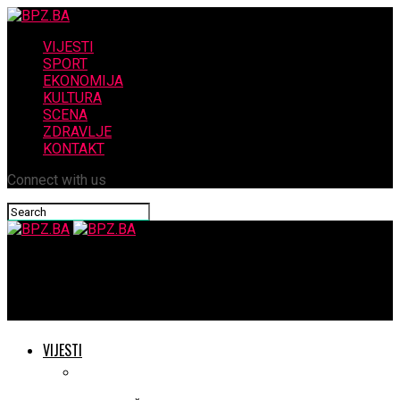
VIJESTI
SPORT
EKONOMIJA
KULTURA
SCENA
ZDRAVLJE
KONTAKT
Connect with us
BPZ.BA
© Vesna Milošević…..MALO SUTRA..
VIJESTI