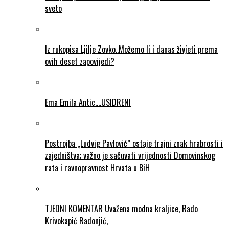
sveto
Iz rukopisa Ljilje Zovko..Možemo li i danas živjeti prema
ovih deset zapovijedi?
Ema Emila Antic….USIDRENI
Postrojba „Ludvig Pavlović” ostaje trajni znak hrabrosti i
zajedništva; važno je sačuvati vrijednosti Domovinskog
rata i ravnopravnost Hrvata u BiH
TJEDNI KOMENTAR Uvažena modna kraljice, Rado
Krivokapić Radonjić,