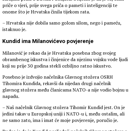
priče o vjeri, prije svega priča o pameti i inteligenciji te
onome što je Hrvatska činila tijekom rata.
– Hrvatska nije dobila samo golom silom, nego i pameću,
istaknuo je.
Kundid ima Milanovićevo povjerenje
Milanović je rekao da je Hrvatska posebna zbog svojeg
obrambenog iskustva i činjenice da njezinu vojsku vode ljudi
koji su prije 30 godina stekli ozbiljno ratno iskustvo.
Posebno je izdvojio načelnika Glavnog stožera OSRH
Tihomira Kundida, rekavši da nijedan drugi načelnik
glavnog stožera među članicama NATO-a nije vodio bojnu u
napadu.
– Naš načelnik Glavnog stožera Tihomir Kundid jest. On je
jedini takav u Europskoj uniji i NATO-u i, među ostalim, ali
ne samo zato, ima i imat će moje povjerenje, poručio je.