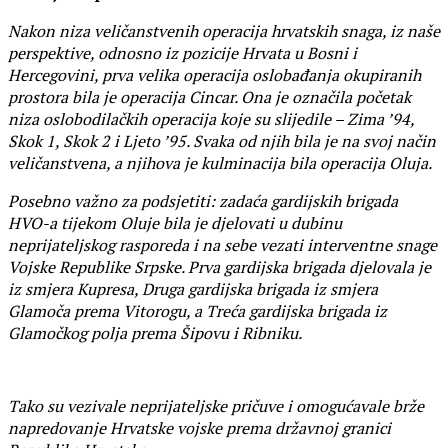
Nakon niza veličanstvenih operacija hrvatskih snaga, iz naše
perspektive, odnosno iz pozicije Hrvata u Bosni i
Hercegovini, prva velika operacija oslobađanja okupiranih
prostora bila je operacija Cincar. Ona je označila početak
niza oslobodilačkih operacija koje su slijedile – Zima ’94,
Skok 1, Skok 2 i Ljeto ’95. Svaka od njih bila je na svoj način
veličanstvena, a njihova je kulminacija bila operacija Oluja.
Posebno važno za podsjetiti: zadaća gardijskih brigada
HVO-a tijekom Oluje bila je djelovati u dubinu
neprijateljskog rasporeda i na sebe vezati interventne snage
Vojske Republike Srpske. Prva gardijska brigada djelovala je
iz smjera Kupresa, Druga gardijska brigada iz smjera
Glamoča prema Vitorogu, a Treća gardijska brigada iz
Glamočkog polja prema Šipovu i Ribniku.
Tako su vezivale neprijateljske pričuve i omogućavale brže
napredovanje Hrvatske vojske prema državnoj granici