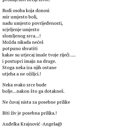
Budi osoba koja donosi
mir umjesto boli,
nadu umjesto povrijeđenosti,
scjeljenje umjesto
slomljenog srca…!
Možda nikada nećeš
potpuno shvatiti
kakav su utjecaj imale tvoje riječi ….
i postupci imaju na druge.
Stoga neka iza njih ostane
utjeha a ne ožiljci.!
Neka svako srce bude
bolje…nakon što ga dotakneš.
Ne čuvaj nista za posebne prilike
Biti živ je posebna prilika.!
Anđelka Krajnović -Angela@