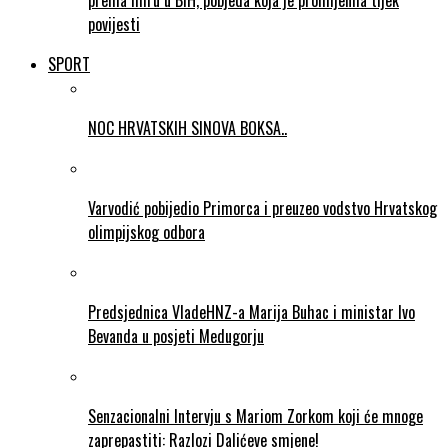
prema miru u BiH, pobjeda koja je promijenila tijek
povijesti
SPORT
NOC HRVATSKIH SINOVA BOKSA..
Varvodić pobijedio Primorca i preuzeo vodstvo Hrvatskog
olimpijskog odbora
Predsjednica VladeHNZ-a Marija Buhac i ministar Ivo
Bevanda u posjeti Medugorju
Senzacionalni Intervju s Mariom Zorkom koji će mnoge
zaprepastiti: Razlozi Dalićeve smjene!