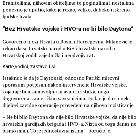
Braniteljima, njihovim obiteljima te poginulima i nestalima
ponovno je uputio, kako je rekao, veliko, duboko i iskreno
ljudsko hvala.
“Bez Hrvatske vojske i HVO-a ne bi bilo Daytona“
Govoreći o ulozi Hrvata u Bosni i Hercegovini, Milanović je
rekao da su hrvatski narod u BiH i hrvatski narod u
Hrvatskoj vodili zajednički i neodvojiv rat.
Karte,vodiči, zastave i sl.
Istaknuo je da je Daytonski, odnosno Pariški mirovni
sporazum potpisan nakon intervencije Hrvatske vojske,
koja nije bila samovoljna ni avanturistička, nego
dogovorena s američkim saveznicima. Dodao je da su neki
dijelovi završne operacije provedeni na njihovo inzistiranje.
– Ne bi bilo Daytona da nije bilo Hrvatske vojske, da nije bilo
hrvatskih gardijskih brigada i HVO-a. Ništa od toga danas ne
bismo imali. To je jednostavna istina – poručio je.