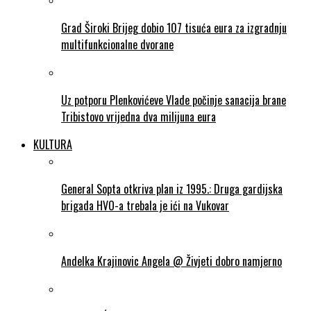
Grad Široki Brijeg dobio 107 tisuća eura za izgradnju
multifunkcionalne dvorane
Uz potporu Plenkovićeve Vlade počinje sanacija brane
Tribistovo vrijedna dva milijuna eura
KULTURA
General Sopta otkriva plan iz 1995.: Druga gardijska
brigada HVO-a trebala je ići na Vukovar
Andelka Krajinovic Angela @ Živjeti dobro namjerno