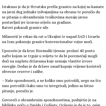
Istaknuo je da je Hrvatska prešla granicu na kojoj su kamate
na javni dug jednake izdvajanjima za obranu te poručio da
se pitanja o obrambenim troškovima moraju javno
postavljati jer izravno utječu na građane.
Ratovi pokazali granice sile
Milanović je rekao da rat u Ukrajini te napad SAD i Izraela
na Iran pokazuju granice konvencionalne vojne moći.
Upozorio je da kroz Hormuški tjesnac prolazi 40 posto
nafte kojom se trguje u svijetu te da bi poremećaji mogli
doći na naplatu državama koje nemaju vlastite izvore
energije. Dodao je da države zasad kupuju vrijeme koristeći
obvezne rezerve i zalihe.
– Naše sposobnosti, a ne koliko smo potrošili, nego na što
smo potrošili i kako smo to integrirali, jedino su bitno
pitanje, poručio je.
Govoreći o obrambenim sposobnostima, podsjetio je na
biblijsku priču o Davidu i Golijatu. Ocijenio je da je to, osim