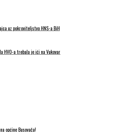
Jajca uz pokroviteljstvo HNS-a BiH
da HVO-a trebala je ići na Vukovar
ana općine Busovača!