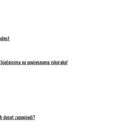
bolest
liječnicima na povijesnomu iskoraku!
ih deset zapovijedi?