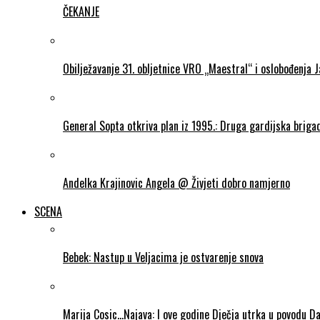
ČEKANJE
Obilježavanje 31. obljetnice VRO „Maestral“ i oslobođenja 
General Sopta otkriva plan iz 1995.: Druga gardijska briga
Andelka Krajinovic Angela @ Živjeti dobro namjerno
SCENA
Bebek: Nastup u Veljacima je ostvarenje snova
Marija Cosic…Najava: I ove godine Dječja utrka u povodu D