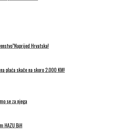
venstvo”Naprijed Hrvatska!
etna plaća skače na skoro 2.000 KM!
imo se za njega
nom HAZU BiH