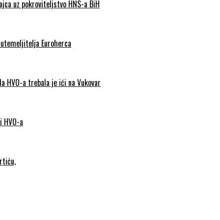
Jajca uz pokroviteljstvo HNS-a BiH
 utemeljitelja Euroherca
da HVO-a trebala je ići na Vukovar
 i HVO-a
rtiću,