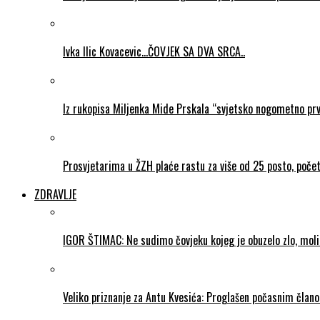
Ivka Ilic Kovacevic…ČOVJEK SA DVA SRCA..
Iz rukopisa Miljenka Mide Prskala “svjetsko nogometno pr
Prosvjetarima u ŽZH plaće rastu za više od 25 posto, poč
ZDRAVLJE
IGOR ŠTIMAC: Ne sudimo čovjeku kojeg je obuzelo zlo, mol
Veliko priznanje za Antu Kvesića: Proglašen počasnim čla