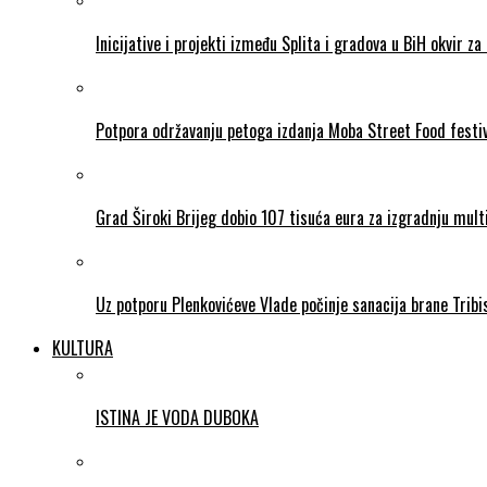
Inicijative i projekti između Splita i gradova u BiH okvir za 
Potpora održavanju petoga izdanja Moba Street Food festi
Grad Široki Brijeg dobio 107 tisuća eura za izgradnju mul
Uz potporu Plenkovićeve Vlade počinje sanacija brane Tribi
KULTURA
ISTINA JE VODA DUBOKA