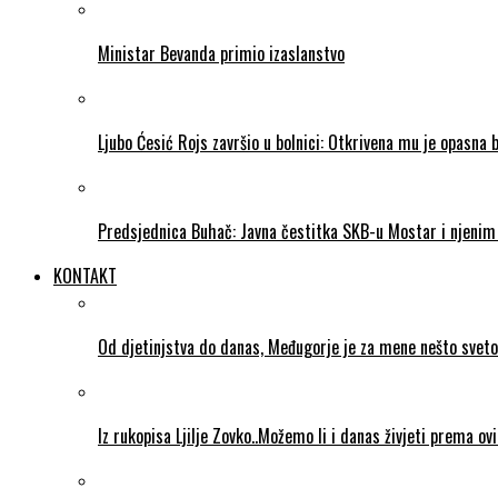
Ministar Bevanda primio izaslanstvo
Ljubo Ćesić Rojs završio u bolnici: Otkrivena mu je opasna 
Predsjednica Buhač: Javna čestitka SKB-u Mostar i njenim 
KONTAKT
Od djetinjstva do danas, Međugorje je za mene nešto sveto
Iz rukopisa Ljilje Zovko..Možemo li i danas živjeti prema ov