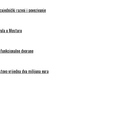
zajednički razvoj i povezivanje
vala u Mostaru
tifunkcionalne dvorane
stovo vrijedna dva milijuna eura