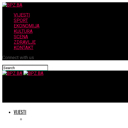
VIJESTI
SPORT
EKONOMIJA
KULTURA
SCENA
ZDRAVLJE
KONTAKT
Connect with us
BPZ.BA
Vesna Milošević…Strelooka…
VIJESTI