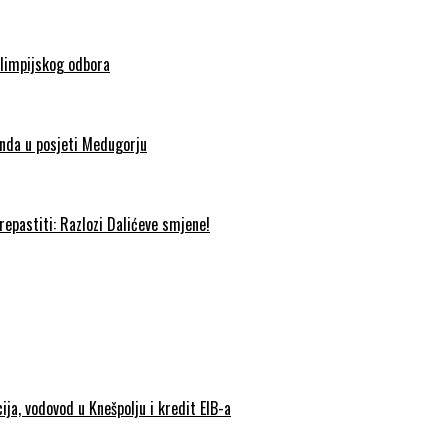
olimpijskog odbora
nda u posjeti Medugorju
epastiti: Razlozi Dalićeve smjene!
ija, vodovod u Knešpolju i kredit EIB-a