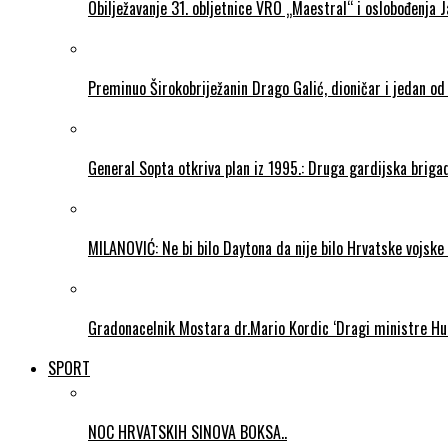
Obilježavanje 31. obljetnice VRO „Maestral“ i oslobođenja 
Preminuo Širokobriježanin Drago Galić, dioničar i jedan od
General Sopta otkriva plan iz 1995.: Druga gardijska briga
MILANOVIĆ: Ne bi bilo Daytona da nije bilo Hrvatske vojske
Gradonacelnik Mostara dr.Mario Kordic ‘Dragi ministre Hu
SPORT
NOC HRVATSKIH SINOVA BOKSA..