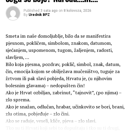
Hercegovini još od 1879. godine, što je, ističu povijesna
činjenica koja je dokumentirana i obilježena prigodnim
Published
3 sata ago
on
8 kolovoza, 2026
manifestacijama, uključujući proslavu 140 godina
By
Urednik BPZ
djelovanja Matice hrvatske u Sarajevu 2019. godine.
-Povijesni podaci govore o dubokom kulturnom tragom
Smeta im naše domoljublje, bilo da se manifestira
Matice hrvatske u BiH. Ministar Mirza Mušija, nadležan
pjesnom, pokličem, simbolom, znakom, datumom,
za obrazovanje, znanost i kulturu, a i ostali članovi Vlade
sjećanjem, uspomenom, tugom, žaljenjem, radosti,
bi trebali znati da je Matica hrvatska imala i ima svojeg
slavljem, …
povjerenika i članove u Žepču, Zenici, Busovači, Doboju,
Bilo koja pjesma, pozdrav, poklič, simbol, znak, datum,
Maglaju, Tešnju te u brojnim drugim
čin, emocija kojom se obilježava mučeništvo, tuguje za
bosanskohercegovačkim gradovima, ističu iz Vijeća
žrtvom ili pak slavi pobjeda, Hrvatu je, (u njihovim
Matice hrvatske u BiH.
bolesnim glavama) – nedopušten čin!
Ako je Hrvat ozbiljan, zabrinut, “tajnovit”, (po njima) –
Samo u Sarajevu, kažu, bilo je 1897. godine 204 člana na
zlo sprema.
čelu s povjerenikom Dragutinom Tomšom. Neki od
Ako je snažan, odlučan, hrabar, učinkovito se bori, brani,
članova tada bili su književnici i kulturni djelatnici važni
zlu otima, pobjeđuje – zlo čini.
za kulturnu povijest BiH kao na primjer Josip Vancaš,
Ako se raduje, veseli, kliče, pjeva – zlo slavi.
Safvet beg Bašagić, Edhem Mulabdić, Tugomir Alaupović,
Tko su ti Hrvati koji sebi to dopuštaju i tko su ti drugi,