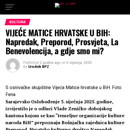
KULTURA
VIJEĆE MATICE HRVATSKE U BIH:
Napredak, Preporod, Prosvjeta, La
Benevolencija, a gdje smo mi?
Published
2 godine ago
on
6 siječnja, 2025
By
Urednik BPZ
S osnivačke skupštine Vijeća Matice hrvatske u BiH. Foto:
Fena
Sarajevsko Oslobođenje 3. siječnja 2025. godine,
izvijestilo je o odluci Vlade Zeničko-dobojskog
kantona kojom se kao “temeljne organizacije kulture
naroda BiH” prepoznaju Bošnjačka zajednica kulture
Preporod, Hrvatsko kulturno društvo Napredak,