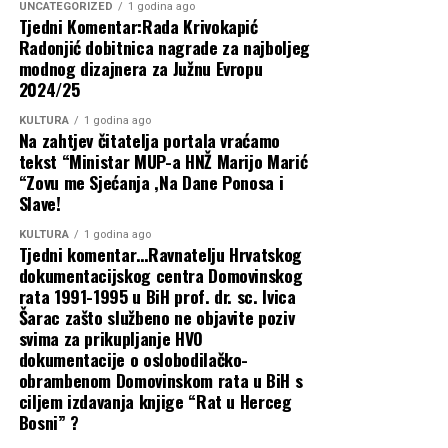
godine,: slavio u svim Županijama u RH.,
UNCATEGORIZED
1 godina ago
ministrica obrane.
Tjedni Komentar:Rada Krivokapić
Radonjić dobitnica nagrade za najboljeg
Kamenko Šutalo trebao bi biti nositelj liste za područje
modnog dizajnera za Južnu Evropu
Sarajeva i Bosansko-podrinjske županije, dok će Mato
2024/25
Brkić predvoditi listu za Posavinu, Tuzlansku županiju i
KULTURA
1 godina ago
Distrikt Brčko.
Na zahtjev čitatelja portala vraćamo
tekst “Ministar MUP-a HNŽ Marijo Marić
Nositeljice lista u dvjema izbornim jedinicama iz
“Zovu me Sjećanja ,Na Dane Ponosa i
Slave!
Republike Srpske bit će Ljiljana Došen i Tanja Zovko. Za
hrvatskog potpredsjednika Republike Srpske predložen
KULTURA
1 godina ago
je Franjo Jukić.
Tjedni komentar…Ravnatelju Hrvatskog
dokumentacijskog centra Domovinskog
Ministri i premijeri na federalnim
rata 1991-1995 u BiH prof. dr. sc. Ivica
Šarac zašto službeno ne objavite poziv
listama
svima za prikupljanje HVO
dokumentacije o oslobodilačko-
obrambenom Domovinskom rata u BiH s
Zanimljiv raspored kandidata vidljiv je i na listama za
ciljem izdavanja knjige “Rat u Herceg
Zastupnički dom Parlamenta Federacije BiH. Stranačko
Bosni” ?
vodstvo odlučilo se osloniti na dužnosnike koji