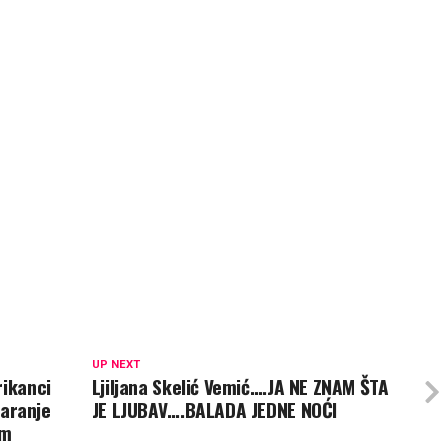
UP NEXT
rikanci
Ljiljana Skelić Vemić….JA NE ZNAM ŠTA
varanje
JE LJUBAV….BALADA JEDNE NOĆI
em