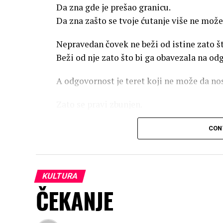
Da zna gde je prešao granicu.
Da zna zašto se tvoje ćutanje više ne može
Nepravedan čovek ne beži od istine zato št
Beži od nje zato što bi ga obavezala na od
A odgovornost je teret koji ne može da no
Zato se pravi zbunjen.
Zato izvrće smisao.
CON
Zato od očiglednog pravi nesporazum.
Zato tvoju istinu pokušava da predstavi ka
Jer čovek koji zna težinu svoje krivice ne 
KULTURA
Ne strepi od svedoka.
ČEKANJE
Ne briše tragove.
Ne menja priču svaki put kada mu istina pr