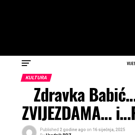
VIJE
KULTURA
Zdravka Babić…
ZVIJEZDAMA… i…P
Published
2 godine ago
on
16 siječnja, 2025