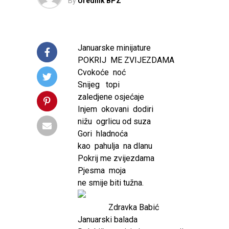
By
Urednik BPZ
Januarske minijature
POKRIJ ME ZVIJEZDAMA
Cvokoće noć
Snijeg topi
zaledjene osjećaje
Injem okovani dodiri
nižu ogrlicu od suza
Gori hladnoća
kao pahulja na dlanu
Pokrij me zvijezdama
Pjesma moja
ne smije biti tužna.
Zdravka Babić
Januarski balada