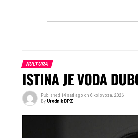
KULTURA
ISTINA JE VODA DU
Published
14 sati ago
on
6 kolovoza, 2026
By
Urednik BPZ