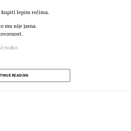
 kupiti lepim rečima.
o mu nije jasna.
govornost.
si svako.
TINUE READING
o tvoju preosetljivost.
beži od ogledala.
idje preblizu.