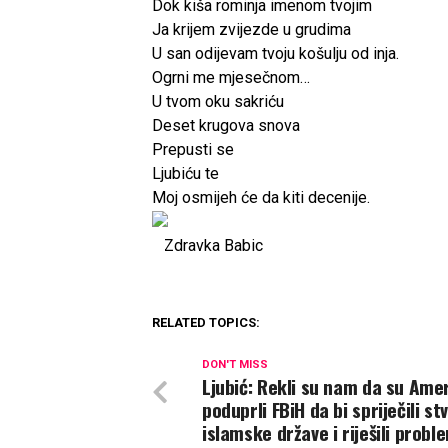
Dok kiša rominja imenom tvojim
Ja krijem zvijezde u grudima
U san odijevam tvoju košulju od inja.
Ogrni me mjesečnom…
U tvom oku sakriću
Deset krugova snova
Prepusti se
Ljubiću te
Moj osmijeh će da kiti decenije.
Zdravka Babic
RELATED TOPICS:
DON'T MISS
Ljubić: Rekli su nam da su Ame
poduprli FBiH da bi spriječili st
islamske države i riješili probl