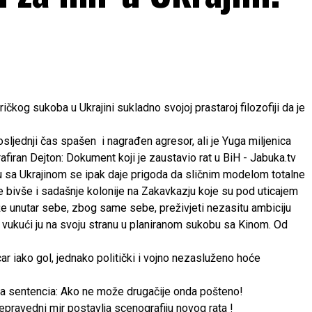
kog sukoba u Ukrajini sukladno svojoj prastaroj filozofiji da je
posljednji čas spašen i nagrađen agresor, ali je Yuga miljenica
atu sa Ukrajinom se ipak daje prigoda da sličnim modelom totalne
je bivše i sadašnje kolonije na Zakavkazju koje su pod uticajem
že unutar sebe, zbog same sebe, preživjeti nezasitu ambiciju
 vukući ju na svoju stranu u planiranom sukobu sa Kinom. Od
car iako gol, jednako politički i vojno nezasluženo hoće
a sentencia: Ako ne može drugačije onda pošteno!
nepravedni mir postavlja scenografiju novog rata !