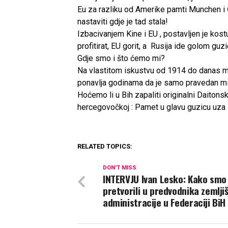
Eu za razliku od Amerike pamti Munchen i 
nastaviti gdje je tad stala!
Izbacivanjem Kine i EU , postavljen je kos
profitirat, EU gorit, a Rusija ide golom guz
Gdje smo i što ćemo mi?
Na vlastitom iskustvu od 1914 do danas mo
ponavlja godinama da je samo pravedan mir
Hoćemo li u Bih zapaliti originalni Daitons
hercegovočkoj : Pamet u glavu guzicu uza zid
RELATED TOPICS:
DON'T MISS
INTERVJU Ivan Lesko: Kako smo
pretvorili u predvodnika zemlji
administracije u Federaciji BiH