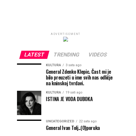
ADVERTISEMENT
LATEST
TRENDING
VIDEOS
KULTURA
3 sata ago
General Zdenko Klepic. Čast mi je
bilo preuzeti u ime svih nas odličje
na kninskoj tvrdavi.
KULTURA
19 sati ago
ISTINA JE VODA DUBOKA
UNCATEGORIZED
22 sata ago
General Ivan Tolj..(O)poruka