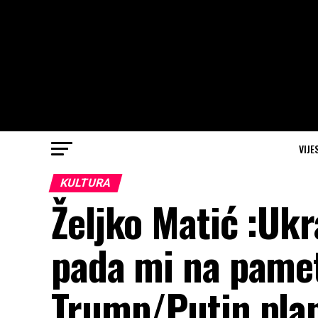
VIJE
KULTURA
Željko Matić :Ukr
pada mi na pamet
Trump/Putin plan