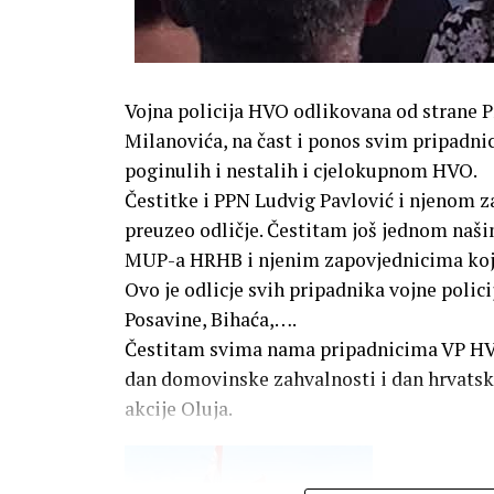
Vojna policija HVO odlikovana od strane 
Milanovića, na čast i ponos svim pripadn
poginulih i nestalih i cjelokupnom HVO.
Čestitke i PPN Ludvig Pavlović i njenom z
preuzeo odličje. Čestitam još jednom naši
MUP-a HRHB i njenim zapovjednicima koji 
Ovo je odlicje svih pripadnika vojne poli
Posavine, Bihaća,….
Čestitam svima nama pripadnicima VP HVO
dan domovinske zahvalnosti i dan hrvatskih
akcije Oluja.