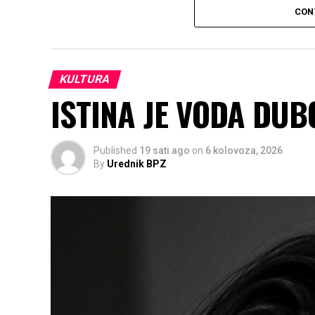
CON
KULTURA
ISTINA JE VODA DU
Published
19 sati ago
on
6 kolovoza, 2026
By
Urednik BPZ
Čast mi je bilo preuzeti u ime svih nas odl