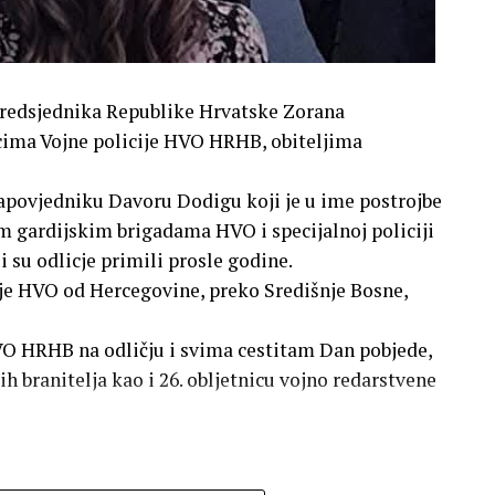
Predsjednika Republike Hrvatske Zorana
icima Vojne policije HVO HRHB, obiteljima
apovjedniku Davoru Dodigu koji je u ime postrojbe
m gardijskim brigadama HVO i specijalnoj policiji
su odlicje primili prosle godine.
cije HVO od Hercegovine, preko Središnje Bosne,
 HRHB na odličju i svima cestitam Dan pobjede,
 branitelja kao i 26. obljetnicu vojno redarstvene