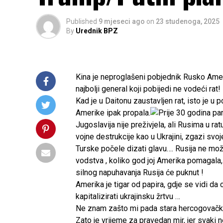
Published
9 mjeseci ago
on
23 studenoga, 2025
By
Urednik BPZ
Kina je neproglašeni pobjednik Rusko Američ
najbolji general koji pobijedi ne vodeći rat!
Kad je u Daitonu zaustavljen rat, isto je u 
Amerike ipak propala.
Jugoslavija nije preživjela, ali Rusima u r
vojne destrukcije kao u Ukrajini, zgazi svo
Turske počele dizati glavu…. Rusija ne mo
vodstva , koliko god joj Amerika pomagala,
silnog napuhavanja Rusija će puknut !
Amerika je tigar od papira, gdje se vidi da 
kapitalizirati ukrajinsku žrtvu …
Ne znam zašto mi pada stara hercogovačk
Zato je vrijeme za pravedan mir, jer svaki 