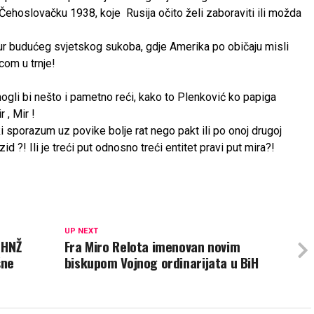
Čehoslovačku 1938, koje Rusija očito želi zaboraviti ili možda
tur budućeg svjetskog sukoba, gdje Amerika po običaju misli
icom u trnje!
gli bi nešto i pametno reći, kako to Plenković ko papiga
 , Mir !
ki sporazum uz povike bolje rat nego pakt ili po onoj drugoj
 ?! Ili je treći put odnosno treći entitet pravi put mira?!
UP NEXT
 HNŽ
Fra Miro Relota imenovan novim
šne
biskupom Vojnog ordinarijata u BiH