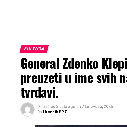
KULTURA
General Zdenko Klepic
preuzeti u ime svih n
tvrdavi.
Published
3 sata ago
on
7 kolovoza, 2026
By
Urednik BPZ