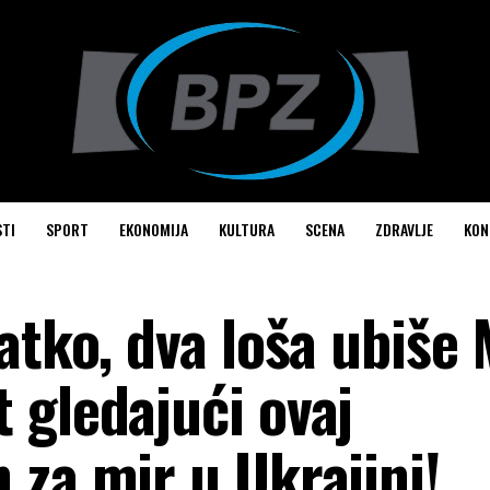
STI
SPORT
EKONOMIJA
KULTURA
SCENA
ZDRAVLJE
KON
atko, dva loša ubiše 
 gledajući ovaj
 za mir u Ukrajini!