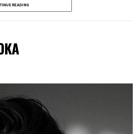
TINUE READING
BOKA
ičje na kninskoj tvrdavi.