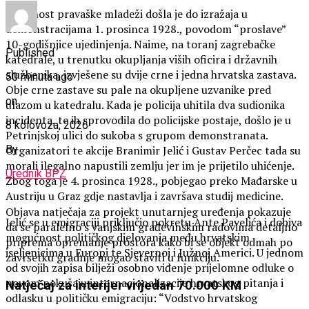
Aktivnost pravaške mladeži došla je do izražaja u
demonstracijama 1. prosinca 1928., povodom “proslave”
10-godišnjice ujedinjenja. Naime, na toranj zagrebačke
Published
katedrale, u trenutku okupljanja viših oficira i državnih
službenika, izvješene su dvije crne i jedna hrvatska zastava.
50 minuta ago
Obje crne zastave su pale na okupljene uzvanike pred
on
ulazom u katedralu. Kada je policija uhitila dva sudionika
incidenta, te ih sprovodila do policijske postaje, došlo je u
8 kolovoza, 2026
Petrinjskoj ulici do sukoba s grupom demonstranata.
Organizatori te akcije Branimir Jelić i Gustav Perčec tada su
By
morali ilegalno napustili zemlju jer im je prijetilo uhićenje.
Urednik BPZ
Zbog toga je 4. prosinca 1928., pobjegao preko Mađarske u
Austriju u Graz gdje nastavlja i završava studij medicine.
Objava natječaja za projekt unutarnjeg uređenja pokazuje
Jelić se u emigraciji priključio pokretu Ante Pavelića i dobiva
da se paralelno s vanjskim građevinskim radovima detaljno
mogućnost političkog djelovanja među hrvatskim
priprema opremanje prostora kako bi se objekt odmah po
iseljenicima u Europi te Sjevernoj i Južnoj Americi. U jednom
završetku gradnje mogao staviti u funkciju.
od svojih zapisa bilježi osobno viđenje prijelomne odluke o
novom pokušaju internacionalizacije hrvatskog pitanja i
Natječaj za interijer vrijedan 70.000 KM
odlasku u političku emigraciju: “Vodstvo hrvatskog