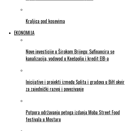
Kraljica pod kosevima
EKONOMIJA
Nove investicije u Širokom Brijegu: Sufinancira se
kanalizacija, vodovod u Knešpolju i kredit EIB-a
Inicijative i projekti između Splita i gradova u BiH okvir
za zajednički razvoj i povezivanje
Potpora održavanju petoga izdanja Moba Street Food
festivala u Mostaru