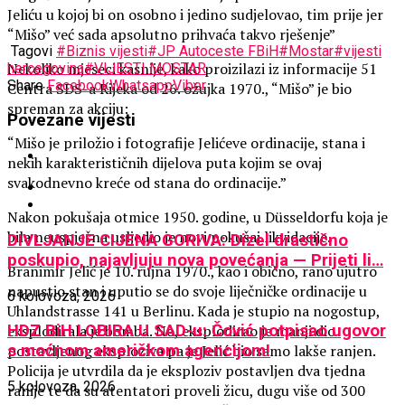
Jeliću u kojoj bi on osobno i jedino sudjelovao, tim prije jer
“Mišo” već sada apsolutno prihvaća takvo rješenje”
Tagovi
#Biznis vijesti
#JP Autoceste FBiH
#Mostar
#vijesti
Nekoliko mjeseci kasnije, kako proizilazi iz informacije 51
hercegovina
#VIJESTI MOSTAR
Share
Facebook
Whatsapp
Viber
Centra SDS-a Rijeka od 26. ožujka 1970., “Mišo” je bio
spreman za akciju:
Povezane vijesti
“Mišo je priložio i fotografije Jelićeve ordinacije, stana i
nekih karakterističnih dijelova puta kojim se ovaj
svakodnevno kreće od stana do ordinacije.”
Nakon pokušaja otmice 1950. godine, u Düsseldorfu koja je
bila neuspješna usljedio je novi pokušaj likvidacije.
DIVLJANJE CIJENA GORIVA: Dizel drastično
poskupio, najavljuju nova povećanja — Prijeti li…
Branimir Jelić je 10. rujna 1970., kao i obično, rano ujutro
napustio stan i uputio se do svoje liječničke ordinacije u
6 kolovoza, 2026
Uhlandstrasse 141 u Berlinu. Kada je stupio na nogostup,
eksplodirala je bomba. No, eksplodirao je manji dio
HDZ BiH LOBIRA U SAD-u: Čović potpisao ugovor
postavljenog eksploziva pa je Jelić bio samo lakše ranjen.
s moćnom američkom agencijom!
Policija je utvrdila da je eksploziv postavljen dva tjedna
5 kolovoza, 2026
ranije te da su atentatori proveli žicu, dugu više od 300