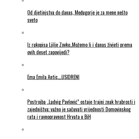
Od djetinjstva do danas, Međugorje je za mene nešto
sveto
Iz rukopisa Ljilje Zovko..Možemo li i danas živjeti prema
ovih deset zapovijedi?
Ema Emila Antic….USIDRENI
Postrojba „Ludvig Pavlović” ostaje trajni znak hrabrosti i
zajedništva; važno je sačuvati vrijednosti Domovinskog
rata i ravnopravnost Hrvata u BiH