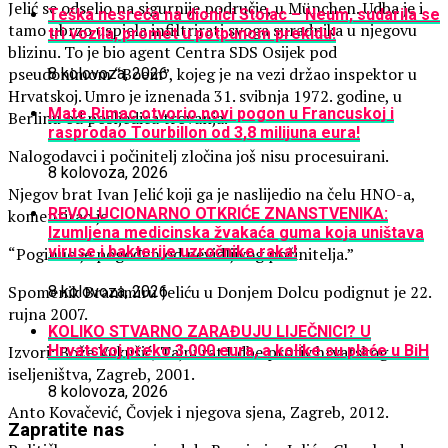
Jelić se odselio na sigurnije područje, u München. Udba je i
Teška nesreća na dionici Stolac – Neum, sudarila se
tamo ubrzo uspjela infiltrirati svoga suradnika u njegovu
tri vozila, promet u potpunom prekidu!
blizinu. To je bio agent Centra SDS Osijek pod
pseudonimom “Boem”, kojeg je na vezi držao inspektor u
8 kolovoza, 2026
Hrvatskoj. Umro je iznenada 31. svibnja 1972. godine, u
Mate Rimac otvorio novi pogon u Francuskoj i
Berlinu od posljedica trovanja.
rasprodao Tourbillon od 3,8 milijuna eura!
Nalogodavci i počinitelj zločina još nisu procesuirani.
8 kolovoza, 2026
Njegov brat Ivan Jelić koji ga je naslijedio na čelu HNO-a,
REVOLUCIONARNO OTKRIĆE ZNANSTVENIKA:
komentirao je:
Izumljena medicinska žvakaća guma koja uništava
viruse i bakterije uzročnike raka!
“Poginuo je pogođen od nevidljivog počinitelja.”
Spomenik Branimiru Jeliću u Donjem Dolcu podignut je 22.
8 kolovoza, 2026
rujna 2007.
KOLIKO STVARNO ZARAĐUJU LIJEČNICI? U
Izvori: Bože Vukušić, Tajni rat Udbe protiv hrvatskog
Hrvatskoj preko 3.000 eura, a kolike su plaće u BiH
iseljeništva, Zagreb, 2001.
8 kolovoza, 2026
Anto Kovačević, Čovjek i njegova sjena, Zagreb, 2012.
Zapratite nas