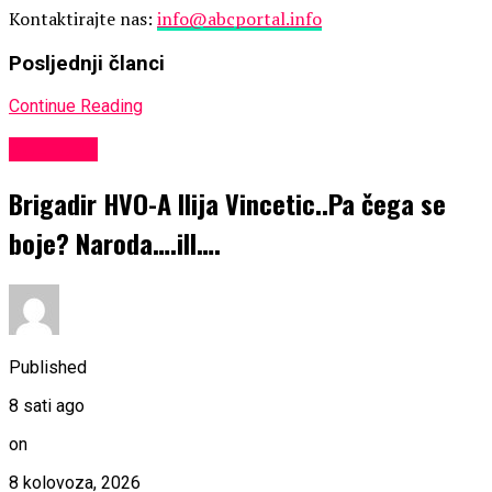
Kontaktirajte nas:
info@abcportal.info
Posljednji članci
Continue Reading
KULTURA
Brigadir HVO-A Ilija Vincetic..Pa čega se
boje? Naroda….ill….
Published
8 sati ago
on
8 kolovoza, 2026