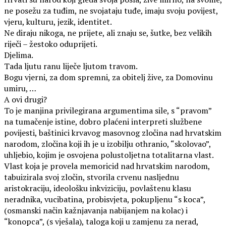
ne posežu za tuđim, ne svojataju tuđe, imaju svoju povijest,
vjeru, kulturu, jezik, identitet.
Ne diraju nikoga, ne prijete, ali znaju se, šutke, bez velikih
riječi – žestoko oduprijeti.
Djelima.
Tada ljutu ranu liječe ljutom travom.
Bogu vjerni, za dom spremni, za obitelj žive, za Domovinu
umiru, …
A ovi drugi?
To je manjina privilegirana argumentima sile, s “pravom”
na tumačenje istine, dobro plaćeni interpreti službene
povijesti, baštinici krvavog masovnog zločina nad hrvatskim
narodom, zločina koji ih je u izobilju othranio, “skolovao”,
uhljebio, kojim je osvojena polustoljetna totalitarna vlast.
Vlast koja je provela memoricid nad hrvatskim narodom,
tabuizirala svoj zločin, stvorila crvenu nasljednu
aristokraciju, ideološku inkviziciju, povlaštenu klasu
neradnika, vucibatina, probisvjeta, pokupljenu “s koca”,
(osmanski način kažnjavanja nabijanjem na kolac) i
“konopca”, (s vješala), taloga koji u zamjenu za nerad,