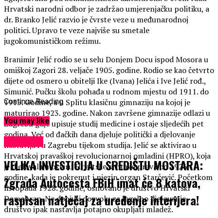
Hrvatski narodni odbor je zadržao umjerenjačku politiku, a
dr. Branko Jelić razvio je čvrste veze u međunarodnoj
politici. Upravo te veze najviše su smetale
jugokomunističkom režimu.
Branimir Jelić rodio se u selu Donjem Docu ispod Mosora u
omiškoj Zagori 28. veljače 1905. godine. Rodio se kao četvrto
dijete od osmero u obitelji Ike (Ivana) Jelića i Ive Jelić rođ.,
Simunić. Pučku školu pohađa u rodnom mjestu od 1911. do
1915. Godine, a u Splitu klasičnu gimnaziju na kojoj je
Continue Reading
maturirao 1923. godine. Nakon završene gimnazije odlazi u
You may like
Zagrebu gdje upisuje studij medicine i ostaje sljedećih pet
godina. Već od đačkih dana djeluje politički a djelovanje
KULTURA
nastavlja i u Zagrebu tijekom studija. Jelić se aktivirao u
Hrvatskoj pravaškoj revolucionarnoj omladini (HPRO), koja
VELIKA INVESTICIJA U SREDIŠTU MOSTARA:
je djelovala u okviru Hrvatske stranke prava od 1926.
godine, kada je pokrenut i njezin organ Starčević. Početkom
Zgrada Autocesta FBiH imat će 8 katova,
listopada 1928. godine, osnovano je društvo Hrvatski
raspisan natječaj za uređenje interijera!
Domobran. Ne dobivši dozvolu za legalno djelovanje
društvo ipak nastavlja potajno okupljati mladež.