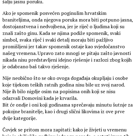
šalju jasnu poruku.
Ako je spomenik posvećen poginulim hrvatskim
braniteljima, onda njegova poruka mora biti potpuno jasna,
dostojanstvena i nedvojbena, jer je riječ o ljudima koji su
znali zašto ginu. Kada se njima podiže spomenik, svaki
simbol, svaka riječ i svaki detalj moraju biti pažljivo
promišljeni jer takav spomenik ostaje kao svjedočanstvo
našeg vremena. Upravo zato mnogi se pitaju zašto javnosti
nikada nisu predstavljeni idejno rješenje i razlozi zbog kojih
je odabrano baš takvo rješenje.
Nije neobično što se oko ovoga događaja okupljaju i osobe
koje tijekom teških ratnih godina nisu bile uz svoj narod.
Nije ih bilo nigdje osim na popisima onih koji se nisu
odazvali Domovini kada je krvarila.
Bit će ondje i oni koji godinama sprečavaju minutu šutnje za
pokojne branitelje, kao i drugi slični likovima iz ove prve
dvije kategorije.
Čovjek se pritom mora zapitati: kako je živjeti u vremenu