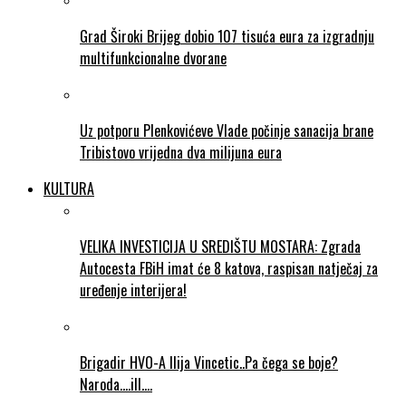
Grad Široki Brijeg dobio 107 tisuća eura za izgradnju
multifunkcionalne dvorane
Uz potporu Plenkovićeve Vlade počinje sanacija brane
Tribistovo vrijedna dva milijuna eura
KULTURA
VELIKA INVESTICIJA U SREDIŠTU MOSTARA: Zgrada
Autocesta FBiH imat će 8 katova, raspisan natječaj za
uređenje interijera!
Brigadir HVO-A Ilija Vincetic..Pa čega se boje?
Naroda….ill….