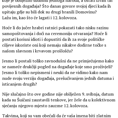
koje je obilježilo sudbinu jednoga naroda, a ostati izvan tih
povijesnih događaja? Što danas govore svojoj djeci kada ih
upitaju gdje su bili dok su drugi branili Domovinu?
Lažu im, kao što će lagati i 12. kolovoza.
Hoće li do jučer hrabri ratnici pokazati tako nisku razinu
samopoštovanja i doći na ceremoniju otvaranja? Hoće li
postati korisni idioti i dopustiti da ih za svoje političke
ciljeve iskoriste oni koji nemaju nikakve dodirne točke s
našom slavnom i krvavom prošlošću?
Jesmo li postali toliko ravnodušni da ne primjećujemo kako
se nameće drukčiji pogled na događaje koje smo proživjeli?
Jesmo li toliko nepismeni i neuki da ne vidimo kako nam
nude svoju verziju događaja, prešućivanjem jednih datuma i
isticanjem drugih?
Nije slučajno što ove godine nije obilježen 9. svibnja, datum
kada su Šuičani zaustavili tenkove, jer žele da u kolektivnom
sjećanju njegovo mjesto zauzme 12. kolovoza.
Takvima, koji su vam obećali da će vaša imena biti zlatnim