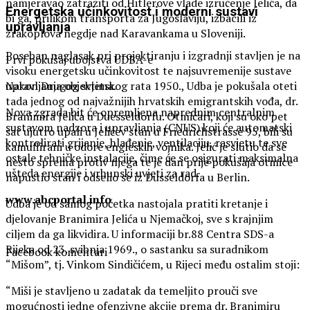
namjeravao zatražiti od Hitlerove vlade izručenje Jelića, da
Energetska učinkovitost i moderni sustavi
bi ga, prilikom transporta za Jugoslaviju, izbacili iz
upravljanja
zrakoplova negdje nad Karavankama u Sloveniji.
Poseban naglasak pri projektiranju i izgradnji stavljen je na
Prvi pokušaj ubojstva UDBA-e
visoku energetsku učinkovitost te najsuvremenije sustave
upravljanja objektima.
Nakon Drugog svjetskog rata 1950., Udba je pokušala oteti
tada jednog od najvažnijih hrvatskih emigrantskih vođa, dr.
Nova zgrada bit će opremljena naprednim centralnim
Branimira Jelića u Duesseldorfu. Otmičari, koji su oko pet
sustavom nadzora i upravljanja (CNUS) koji će automatski
sat ujutro upali u Jelićev stan u Friedrichstrasse 95, bili su
kontrolirati grijanje, hlađenje, ventilaciju, rasvjetu te sve
kamuflirani u odore engleskih vojnika. Jelić je slutio da se
ostale tehničke instalacije, čime će se osigurati maksimalna
nešto sprema protiv njega te je dan prije pokušaja otmice
ušteda energije i vrhunski uvjeti za rad.
napustio stan i odselio se iz Düsseldorfa u Berlin.
www.abcportal.info
Udba je od samog početka nastojala pratiti kretanje i
djelovanje Branimira Jelića u Njemačkoj, sve s krajnjim
ciljem da ga likvidira. U informaciji br.88 Centra SDS-a
Rijeka od 23. svibnja 1969., o sastanku sa suradnikom
Facebook komentari
“Mišom”, tj. Vinkom Sindičićem, u Rijeci među ostalim stoji:
“Miši je stavljeno u zadatak da temeljito prouči sve
mogućnosti jedne ofenzivne akcije prema dr. Branimiru