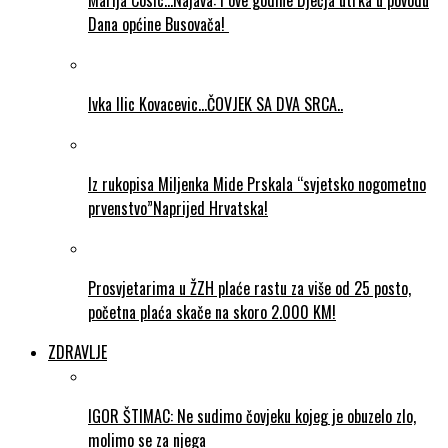
Marija Cosic…Najava: I ove godine Dječja utrka u povodu
Dana općine Busovača!
Ivka Ilic Kovacevic…ČOVJEK SA DVA SRCA..
Iz rukopisa Miljenka Mide Prskala “svjetsko nogometno
prvenstvo”Naprijed Hrvatska!
Prosvjetarima u ŽZH plaće rastu za više od 25 posto,
početna plaća skače na skoro 2.000 KM!
ZDRAVLJE
IGOR ŠTIMAC: Ne sudimo čovjeku kojeg je obuzelo zlo,
molimo se za njega