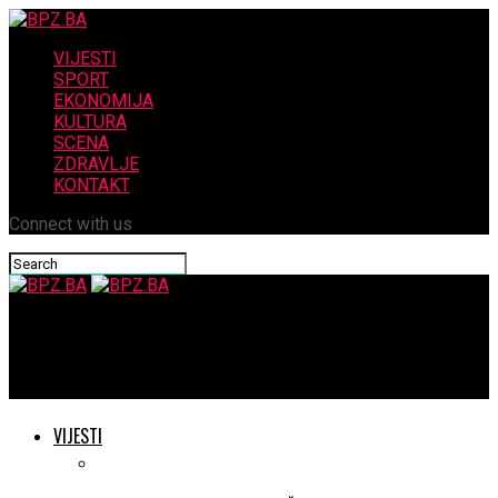
VIJESTI
SPORT
EKONOMIJA
KULTURA
SCENA
ZDRAVLJE
KONTAKT
Connect with us
BPZ.BA
Branimir Jelic..pogoden i poginuo od nevidljivog metka
VIJESTI