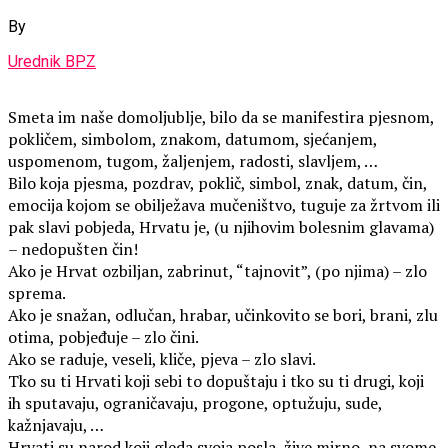
By
Urednik BPZ
Smeta im naše domoljublje, bilo da se manifestira pjesnom,
pokličem, simbolom, znakom, datumom, sjećanjem,
uspomenom, tugom, žaljenjem, radosti, slavljem, …
Bilo koja pjesma, pozdrav, poklič, simbol, znak, datum, čin,
emocija kojom se obilježava mučeništvo, tuguje za žrtvom ili
pak slavi pobjeda, Hrvatu je, (u njihovim bolesnim glavama)
– nedopušten čin!
Ako je Hrvat ozbiljan, zabrinut, “tajnovit”, (po njima) – zlo
sprema.
Ako je snažan, odlučan, hrabar, učinkovito se bori, brani, zlu
otima, pobjeđuje – zlo čini.
Ako se raduje, veseli, kliče, pjeva – zlo slavi.
Tko su ti Hrvati koji sebi to dopuštaju i tko su ti drugi, koji
ih sputavaju, ograničavaju, progone, optužuju, sude,
kažnjavaju, …
Hrvati su narod koji gleda svoja posla, žive mirno, na svome,