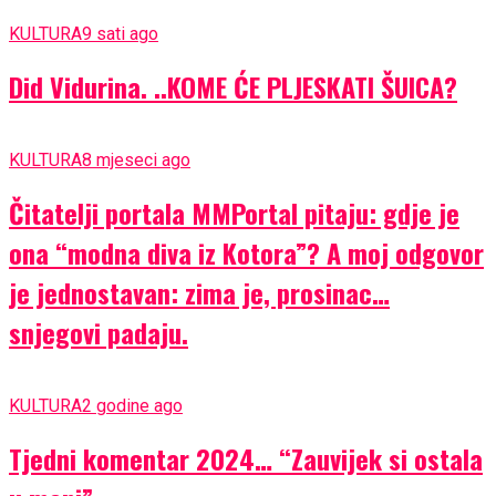
KULTURA
9 sati ago
Did Vidurina. ..KOME ĆE PLJESKATI ŠUICA?
KULTURA
8 mjeseci ago
Čitatelji portala MMPortal pitaju: gdje je
ona “modna diva iz Kotora”? A moj odgovor
je jednostavan: zima je, prosinac…
snjegovi padaju.
KULTURA
2 godine ago
Tjedni komentar 2024… “Zauvijek si ostala