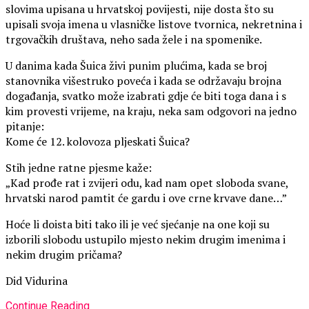
slovima upisana u hrvatskoj povijesti, nije dosta što su
upisali svoja imena u vlasničke listove tvornica, nekretnina i
trgovačkih društava, neho sada žele i na spomenike.
U danima kada Šuica živi punim plućima, kada se broj
stanovnika višestruko poveća i kada se održavaju brojna
događanja, svatko može izabrati gdje će biti toga dana i s
kim provesti vrijeme, na kraju, neka sam odgovori na jedno
pitanje:
Kome će 12. kolovoza pljeskati Šuica?
Stih jedne ratne pjesme kaže:
„Kad prođe rat i zvijeri odu, kad nam opet sloboda svane,
hrvatski narod pamtit će gardu i ove crne krvave dane…”
Hoće li doista biti tako ili je već sjećanje na one koji su
izborili slobodu ustupilo mjesto nekim drugim imenima i
nekim drugim pričama?
Did Vidurina
Continue Reading