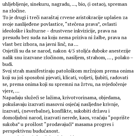
uhljebljenje, sinekuru, nagradu, …, bio, (i ostao), spreman
na zločine.
To je drugi i treči naraštaj crvene aristokracije uplašen za
svoje naslijeđene povlastice, “stečena prava”, ovlasti
ideološke i kulturne – drustvene inkvizicije, prava na
presudu bez suda na koju nema priziva ni žalbe, prava na
vlast bez izbora, na javni linč, na …
Osjetili su da se narod, nakon 4/5 stoljća duboke anestezije
nalik snu izazvane zločinom, nasiljem, strahom, … , polako –
budi.
Svoj strah manifestiraju patološkom mržnjom prema onima
koji su još sposobni pjevati, klicati, voljeti, ljubiti, radovati
se, prema onima koji su spremni na žrtvu, na svjedočenje
vjere, …
Napadaju služeći se lažima, krivotvorinama, objedama,
pokušavaju izazvati masovni osjećaj nasljedne krivnje,
izazvati, (neverbalne), konflikte, sukobiti državu i
domoljubni narod, izazvati nerede, kaos, vraćaju “poprište
sukoba” u prošlost “prodavajući” masama progres i
perspektivnu budućanost.