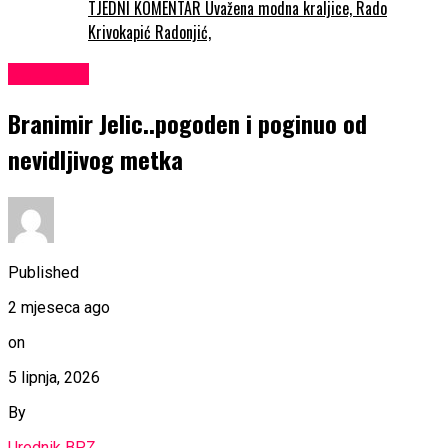
TJEDNI KOMENTAR Uvažena modna kraljice, Rado
Krivokapić Radonjić,
KULTURA
Branimir Jelic..pogoden i poginuo od
nevidljivog metka
Published
2 mjeseca ago
on
5 lipnja, 2026
By
Urednik BPZ