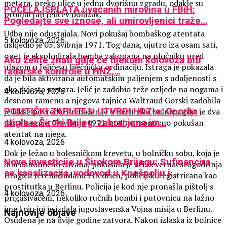
metara, preko ulice u jednu dvorišnu zgradu, odakle su
POČELA ISPLATA uvećanih mirovina u FBiH:
promatrali Jelićev dolazak.
Pogledajte sve iznose, ali umirovljenici traže…
Udba nije odustajala. Novi pokušaj bombaškog atentata
5 kolovoza, 2026
uslijedio je 05. svibnja 1971. Tog dana, ujutro iza osam sati,
opet je eksplodirala bomba zakopana na pločniku pred
Ako želite znati gdje će tijekom kolovoza biti
ulazom u Jelićevu liječničku ordinaciju. Istraga je pokazala
radarske kontrole u HNŽ,…
da je bila aktivirana automatskim paljenjem s udaljenosti s
oko dvjesta metara. Jelić je zadobio teže ozljede na nogama i
4 kolovoza, 2026
desnom ramenu a njegova tajnica Waltraud Gorski zadobila
POLITIČKI ZAPLET U UTVRDI HDZ-a: Oporba
je lakše povrede. Prebačen je u berlinsku bolnicu gdje je dva
stigla u Široki Brijeg, zabranjena im…
dana kasnije, 7. svibnja 1971. godine, ponovno pokušan
atentat na njega.
4 kolovoza, 2026
Dok je ležao u bolesničkom krevetu, u bolničku sobu, koja je
Nove investicije u Širokom Brijegu: Sufinancira
bila danonoćno čuvana, pokušala je ući devetnaestogodišnja
se kanalizacija, vodovod u Knešpolju i…
Dragica Jeremić udana Friedrich, policijski registrirana kao
prostitutka u Berlinu. Policija je kod nje pronašla pištolj s
4 kolovoza, 2026
prigušivačem, nekoliko ručnih bombi i putovnicu na lažno
ime koju joj je izdala jugoslavenska Vojna misija u Berlinu.
Najnovije objave
Osuđena je na dvije godine zatvora. Nakon izlaska iz bolnice