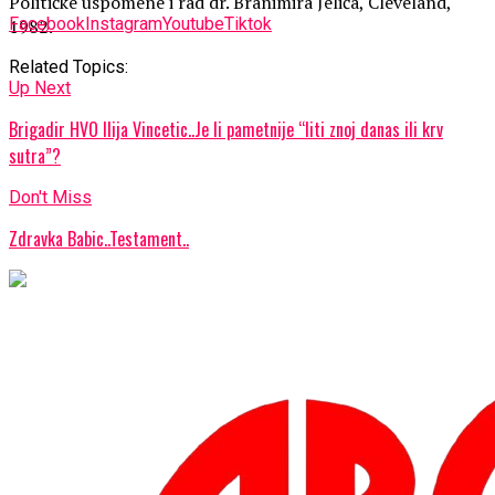
Političke uspomene i rad dr. Branimira Jelića, Cleveland,
Facebook
Instagram
Youtube
Tiktok
1982.
Related Topics:
Up Next
Brigadir HVO Ilija Vincetic..Je li pametnije “liti znoj danas ili krv
sutra”?
Don't Miss
Zdravka Babic..Testament..