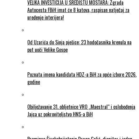
VELIKA INVESTICIJA U SREDIŠTU MOSTARA: Zgrada
Autocesta FBiH imat će 8 katova, raspisan natječaj za
uređenje interijera!
Od Uzarića do Sinja pješice: 23 hodočasnika krenula na
put uoči Velike Gospe
Poznata imena kandidata HDZ-a BiH za opće izbore 2026.
godine
Obilježavanje 31. obljetnice VRO „Maestral“ i oslobođenja
Jajca uz pokroviteljstvo HNS-a BiH