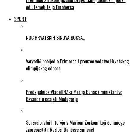
Preminuo Širokobriježanin Drago Galić, dioničar i jedan
od utemeljitelja Euroherca
SPORT
NOC HRVATSKIH SINOVA BOKSA..
Varvodić pobijedio Primorca i preuzeo vodstvo Hrvatskog
olimpijskog odbora
Predsjednica VladeHNZ-a Marija Buhac i ministar Ivo
Bevanda u posjeti Medugorju
Senzacionalni Intervju s Mariom Zorkom koji će mnoge
zaprepastiti: Razlozi Dalićeve smjene!