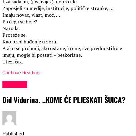
I za sada im, (još uvijek), dobro ide.
Zaposjeli su medije, institucije, političke stranke, …
Imaju novac, vlast, moć, …
Pa čega se boje?
Naroda.
Proteže se.
Kao pred buđenje u zoru.
A ako se probudi, ako ustane, krene, sve prednosti koje
imaju, mogle bi postati – beskorisne.
Utezi čak.
Continue Reading
KULTURA
Did Vidurina. ..KOME ĆE PLJESKATI ŠUICA?
Published