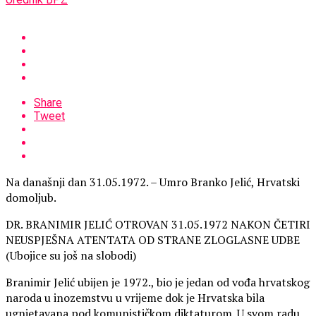
Share
Tweet
Na današnji dan 31.05.1972. – Umro Branko Jelić, Hrvatski
domoljub.
DR. BRANIMIR JELIĆ OTROVAN 31.05.1972 NAKON ČETIRI
NEUSPJEŠNA ATENTATA OD STRANE ZLOGLASNE UDBE
(Ubojice su još na slobodi)
Branimir Jelić ubijen je 1972., bio je jedan od vođa hrvatskog
naroda u inozemstvu u vrijeme dok je Hrvatska bila
ugnjetavana pod komunističkom diktaturom. U svom radu