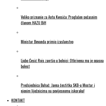
Veliko priznanje za Antu Kvesića: Proglašen počasnim
članom HAZU BiH
Ministar Bevanda primio izaslanstvo
Ljubo Ćesić Rojs završio u bolnici: Otkrivena mu je opasna
bolest
Predsjednica Buhač: Javna čestitka SKB-u Mostar i
njenim liječnicima na povijesnomu iskoraku!
KONTAKT