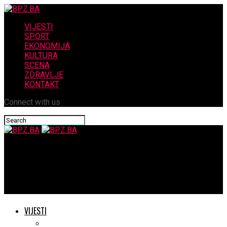
VIJESTI
SPORT
EKONOMIJA
KULTURA
SCENA
ZDRAVLJE
KONTAKT
Connect with us
BPZ.BA
HDZ BiH jednoglasno: Darijana Filipović kandidatkinja za
hrvatskog člana Predsjedništva BiH
VIJESTI