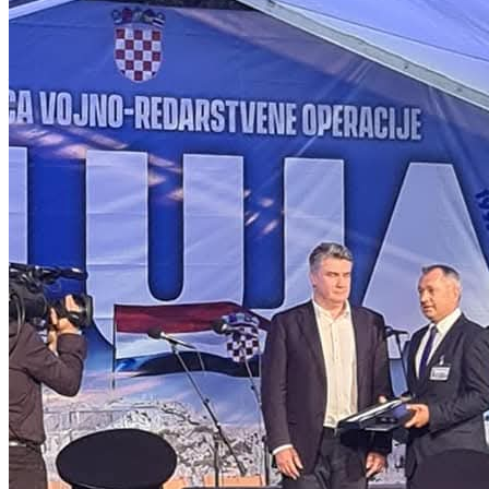
„Svjesna sam kako hrvatski politički prostor u Bosni i
Hercegovini nije jedinstven u svemu. I ne treba biti. Ali
postoje pitanja oko kojih ne bi smjelo biti razlika. To su
pravo hrvatskoga naroda da sam bira svojega predstavnika te
europski put Bosne i Hercegovine
“, istaknula je Filipović.
Više o Darijani Filipović i njezinom profesionalnom i
političkom putu dostupno je na
poveznici:
https://hdzbih.org/hr/predsjednistvo/darijana
Related Topics:
Up Next
Hrvatska petorka uskoro odlučuje o imenu kandidata za člana
Predsjedništva
Don't Miss
Najava: sastanak izaslanstva HNS-a BiH s predsjednikom Vlade RH