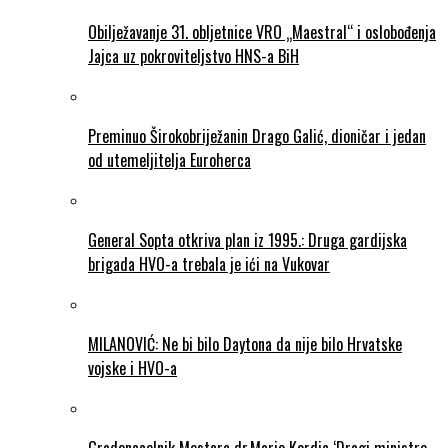
Obilježavanje 31. obljetnice VRO „Maestral“ i oslobođenja
Jajca uz pokroviteljstvo HNS-a BiH
Preminuo Širokobriježanin Drago Galić, dioničar i jedan
od utemeljitelja Euroherca
General Sopta otkriva plan iz 1995.: Druga gardijska
brigada HVO-a trebala je ići na Vukovar
MILANOVIĆ: Ne bi bilo Daytona da nije bilo Hrvatske
vojske i HVO-a