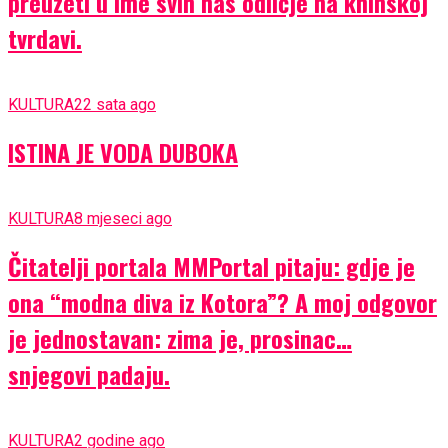
preuzeti u ime svih nas odličje na kninskoj
tvrdavi.
KULTURA
22 sata ago
ISTINA JE VODA DUBOKA
KULTURA
8 mjeseci ago
Čitatelji portala MMPortal pitaju: gdje je
ona “modna diva iz Kotora”? A moj odgovor
je jednostavan: zima je, prosinac…
snjegovi padaju.
KULTURA
2 godine ago