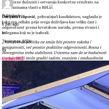
odgovorne dužnosti i ostvaruju konkretne rezultate na
svim razinama vlasti u BiH.
Published
Darijana Filipović
, prihvaćajući kandidaturu, naglasila je
kako ovu odluku prije svega doživljava kao veliku čast i
6 sati ago
odgovornost prema hrvatskom narodu, prema stranci i
kolegama koji su je izabrali.
on
7 kolovoza, 2026
„Vjerujem da politika ne smije biti prostor sukoba i
nesigurnosti, već prostor praktične odgovornosti. Bosna i
By
Hercegovina treba stabilnost. Uvjerena sam da se budućnost
u ovoj zemlji može graditi radom, znanjem i međusobnim
Urednik BPZ
poštivanjem. Iskoraci u borbi za ravnopravnost hrvatskoga
naroda proteklih godina pokazali su koliko su stručnost i
stabilnost nužne i da jedino donose rezultat. Ovu
kandidaturu vidim kao priliku da zajedno ostvarimo
zacrtane ciljeve i otvorimo novo političko poglavlje u BiH“
,
poručila je Filipović.
U svom obraćanju naglasila je i važnost političke
odgovornosti unutar hrvatskog političkog prostora.