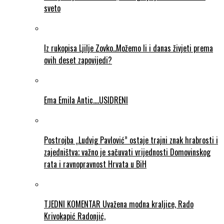
sveto
Iz rukopisa Ljilje Zovko..Možemo li i danas živjeti prema
ovih deset zapovijedi?
Ema Emila Antic….USIDRENI
Postrojba „Ludvig Pavlović” ostaje trajni znak hrabrosti i
zajedništva; važno je sačuvati vrijednosti Domovinskog
rata i ravnopravnost Hrvata u BiH
TJEDNI KOMENTAR Uvažena modna kraljice, Rado
Krivokapić Radonjić,