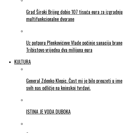
Grad Široki Brijeg dobio 107 tisuća eura za izgradnju
multifunkcionalne dvorane
Uz potporu Plenkovićeve Vlade počinje sanacija brane
Tribistovo vrijedna dva milijuna eura
KULTURA
General Zdenko Klepic. Čast mi je bilo preuzeti u ime
svih nas odličje na kninskoj tvrdavi.
ISTINA JE VODA DUBOKA