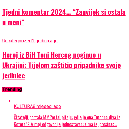
Tjedni komentar 2024… “Zauvijek si ostala
u meni”
Uncategorized
1 godina ago
Heroj iz BiH Toni Herceg poginuo u
Ukrajini: Tijelom zaštitio pripadnike svoje
jedinice
Trending
KULTURA
8 mjeseci ago
Čitatelji portala MMPortal pitaju: gdje je ona “modna diva iz
Kotora”? A moj odgovor je jednostavan: zima je, prosinac…