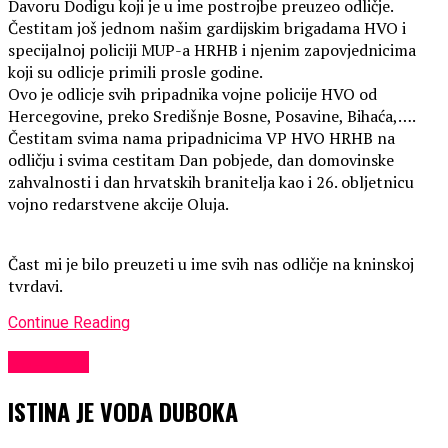
Davoru Dodigu koji je u ime postrojbe preuzeo odličje.
Čestitam još jednom našim gardijskim brigadama HVO i
specijalnoj policiji MUP-a HRHB i njenim zapovjednicima
koji su odlicje primili prosle godine.
Ovo je odlicje svih pripadnika vojne policije HVO od
Hercegovine, preko Središnje Bosne, Posavine, Bihaća,….
Čestitam svima nama pripadnicima VP HVO HRHB na
odličju i svima cestitam Dan pobjede, dan domovinske
zahvalnosti i dan hrvatskih branitelja kao i 26. obljetnicu
vojno redarstvene akcije Oluja.
Čast mi je bilo preuzeti u ime svih nas odličje na kninskoj
tvrdavi.
Continue Reading
KULTURA
ISTINA JE VODA DUBOKA