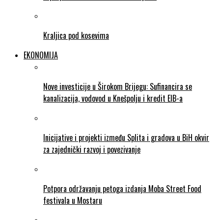
Kraljica pod kosevima
EKONOMIJA
Nove investicije u Širokom Brijegu: Sufinancira se
kanalizacija, vodovod u Knešpolju i kredit EIB-a
Inicijative i projekti između Splita i gradova u BiH okvir
za zajednički razvoj i povezivanje
Potpora održavanju petoga izdanja Moba Street Food
festivala u Mostaru