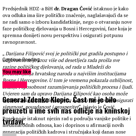
Predsjednik HDZ-a BiH
dr. Dragan Čović
istaknuo je kako
ova odluka ima šire političko značenje, naglašavajući da se
ne radi samo o izboru kandidatkinje, nego o otvaranju nove
faze političkog djelovanja u Bosni i Hercegovini, faze koja je
spremna donijeti novu perspektivu i osigurati potpunu
ravnopravnost.
„
Darijana Filipović svoj je politički put gradila postupno i
odgovorno te je kroz više od desetljeća rada prošla sve
Continue Reading
razine političkog djelovanja, od rada u Mladeži do
You may like
predstavljanja hrvatskog naroda u najvišim institucijama
Bosne i Hercegovine. U tom je vremenu pokazala ozbiljnost,
KULTURA
znanje i sposobnost razumijevanja političkih procesa i ljudi.
Uvjeren sam da upravo Darijana Filipović kao osoba može
General Zdenko Klepic. Čast mi je bilo
donijeti iskorak koji će svojemu narodu i domovini osigurati
sigurnost, pouzdanost i prosperitet
“, izjavio je Čović.
preuzeti u ime svih nas odličje na kninskoj
Posebno je istaknut njezin rad u području vanjske politike i
tvrdavi.
međunarodnih odnosa, kao i doprinos u afirmaciji novih
generacija političkih kadrova i stručnjaka koji danas nose