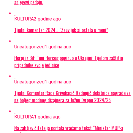
snjegovi padaju.
KULTURA
2 godine ago
Tjedni komentar 2024… “Zauvijek si ostala u meni”
Uncategorized
1 godina ago
Heroj iz BiH Toni Herceg poginuo u Ukrajini: Tijelom zaštitio
pripadnike svoje jedinice
Uncategorized
1 godina ago
Tjedni Komentar:Rada Krivokapić Radonjić dobitnica nagrade za
najboljeg modnog dizajnera za Južnu Evropu 2024/25
KULTURA
1 godina ago
Na zahtjev čitatelja portala vraćamo tekst “Ministar MUP-a