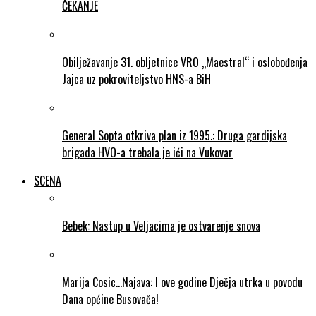
ČEKANJE
Obilježavanje 31. obljetnice VRO „Maestral“ i oslobođenja
Jajca uz pokroviteljstvo HNS-a BiH
General Sopta otkriva plan iz 1995.: Druga gardijska
brigada HVO-a trebala je ići na Vukovar
SCENA
Bebek: Nastup u Veljacima je ostvarenje snova
Marija Cosic…Najava: I ove godine Dječja utrka u povodu
Dana općine Busovača!