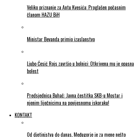
Veliko priznanje za Antu Kvesića: Proglašen počasnim
članom HAZU BiH
Ministar Bevanda primio izaslanstvo
Ljubo Ćesić Rojs završio u bolnici: Otkrivena mu je opasna
bolest
Predsjednica Buhač: Javna čestitka SKB-u Mostar i
njenim liječnicima na povijesnomu iskoraku!
KONTAKT
Od djetinjstva do danas, Međugorje je za mene nešto