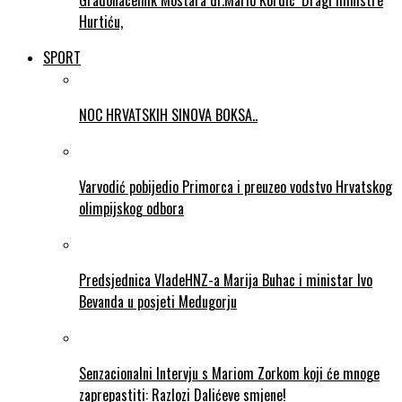
Gradonacelnik Mostara dr.Mario Kordic ‘Dragi ministre
Hurtiću,
SPORT
NOC HRVATSKIH SINOVA BOKSA..
Varvodić pobijedio Primorca i preuzeo vodstvo Hrvatskog
olimpijskog odbora
Predsjednica VladeHNZ-a Marija Buhac i ministar Ivo
Bevanda u posjeti Medugorju
Senzacionalni Intervju s Mariom Zorkom koji će mnoge
zaprepastiti: Razlozi Dalićeve smjene!