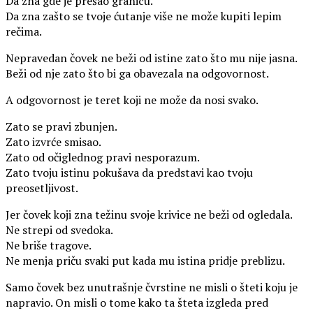
Da zna gde je prešao granicu.
Da zna zašto se tvoje ćutanje više ne može kupiti lepim
rečima.
Nepravedan čovek ne beži od istine zato što mu nije jasna.
Beži od nje zato što bi ga obavezala na odgovornost.
A odgovornost je teret koji ne može da nosi svako.
Zato se pravi zbunjen.
Zato izvrće smisao.
Zato od očiglednog pravi nesporazum.
Zato tvoju istinu pokušava da predstavi kao tvoju
preosetljivost.
Jer čovek koji zna težinu svoje krivice ne beži od ogledala.
Ne strepi od svedoka.
Ne briše tragove.
Ne menja priču svaki put kada mu istina pridje preblizu.
Samo čovek bez unutrašnje čvrstine ne misli o šteti koju je
napravio. On misli o tome kako ta šteta izgleda pred