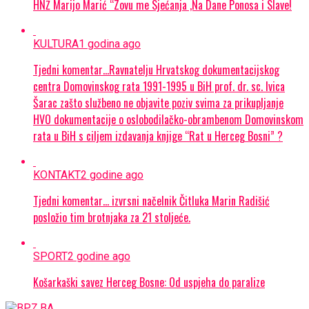
HNŽ Marijo Marić “Zovu me Sjećanja ,Na Dane Ponosa i Slave!
KULTURA
1 godina ago
Tjedni komentar…Ravnatelju Hrvatskog dokumentacijskog
centra Domovinskog rata 1991-1995 u BiH prof. dr. sc. Ivica
Šarac zašto službeno ne objavite poziv svima za prikupljanje
HVO dokumentacije o oslobodilačko-obrambenom Domovinskom
rata u BiH s ciljem izdavanja knjige “Rat u Herceg Bosni” ?
KONTAKT
2 godine ago
Tjedni komentar… izvrsni načelnik Čitluka Marin Radišić
posložio tim brotnjaka za 21 stoljeće.
SPORT
2 godine ago
Košarkaški savez Herceg Bosne: Od uspjeha do paralize