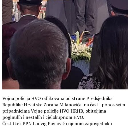
Andrejem Plenkovićem – 13. travnja 2026. godine
Vojna policija HVO odlikovana od strane Predsjednika
Republike Hrvatske Zorana Milanovića, na čast i ponos svim
pripadnicima Vojne policije HVO HRHB, obiteljima
poginulih i nestalih i cjelokupnom HVO.
Čestitke i PPN Ludvig Pavlović i njenom zapovjedniku