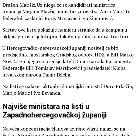
Dražen Matišić. Uz njega će se kandidirati ministrica
financija Mirjana Plavčić, ministar zdravstva Anto Matić te
federalni izaslanici Boris Mrnjavac i Ivo Šimunović.
Sastav ove liste pokazuje namjeru stranke da u kampanju
uključi gotovo cjelokupnu lokalnu političku infrastrukturu.
U Hercegovačko-neretvanskoj županiji nositelj će biti
predsjednik mostarskog Gradskog odbora HDZ-a BiH Marko
Novak. Iza njega su predsjedatelj Doma naroda Parlamenta
Federacije BiH Tomislav Martinović i predsjedatelj Kluba
hrvatskog naroda Damir Džeba.
Na listi se nalaze i aktualni županijski ministri Đuro Prkačin,
Marijo Marić i Ivo Bevanda.
Najviše ministara na listi u
Zapadnohercegovačkoj županiji
Najveća koncentracija članova izvršne vlasti nalazi se na
listi za Skupštinu Zapadnohercegovačke županije. Nositelj