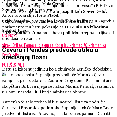
Lokacija: Mijatovac – Mala Čvrsnica
Posebnu težinu ovoj listi daju ministar pravosuđa BiH Davor
Zemlja: Bosna i Hercegovina.
Bunoza te zamjenici ministara Josip Brkić i Slaven Galić.
Autor fotografije: Josip Plaček
Arhiv časopisa: Nacionalna i sveučilišna knjižnica u Zagrebu
Uključivanje trojice članova izvršne vlasti na istu
parlamentarnu listu pokazuje da
HDZ BiH na izborima
Related Topics:
2026. godine
računa na njihovu političku prepoznatljivost i
Up Next
dosadašnje rezultate.
Široki Brijeg: Pomoćni biskup na Kočerinu krizmao 70 krizmanika
Čavara i Pendeš predvode utrku u
Don't Miss
središnjoj Bosni
PUTEŠESTVIJE
Listu za izbornu jedinicu koja obuhvaća Zeničko-dobojsku i
Srednjobosansku županiju predvodit će Marinko Čavara,
zamjenik predsjedatelja Zastupničkog doma Parlamentarne
skupštine BiH. Iza njega se nalazi Marina Pendeš, izaslanica
u Domu naroda BiH i bivša ministrica obrane.
Kamenko Šutalo trebao bi biti nositelj liste za područje
Sarajeva i Bosansko-podrinjske županije, dok će Mato Brkić
predvoditi listu za Posavinu, Tuzlansku županiju i Distrikt