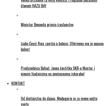
Veliko priznanje za Antu Kvesića: Proglašen počasnim
članom HAZU BiH
Ministar Bevanda primio izaslanstvo
Ljubo Ćesić Rojs završio u bolnici: Otkrivena mu je opasna
bolest
Predsjednica Buhač: Javna čestitka SKB-u Mostar i
njenim liječnicima na povijesnomu iskoraku!
KONTAKT
Od djetinjstva do danas, Međugorje je za mene nešto
sveto