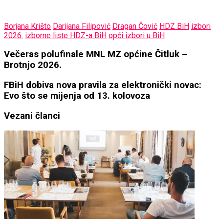
Borjana Krišto
Darijana Filipović
Dragan Čović
HDZ BiH
izbori
2026.
izborne liste HDZ-a BiH
opći izbori u BiH
Večeras
Večeras polufinale MNL MZ općine Čitluk –
polufinale
Brotnjo 2026.
MNL
MZ
FBiH
FBiH dobiva nova pravila za elektronički novac:
općine
dobiva
Evo što se mijenja od 13. kolovoza
Čitluk
nova
–
pravila
Vezani članci
Brotnjo
za
2026.
elektronički
novac:
Evo
što
se
mijenja
od
13.
kolovoza