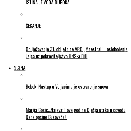
ISTINA JE VODA DUBOKA
ČEKANJE
Obilježavanje 31. obljetnice VRO „Maestral“ i oslobođenja
Jajca uz pokroviteljstvo HNS-a BiH
SCENA
Bebek: Nastup u Veljacima je ostvarenje snova
Marija Cosic…Najava: I ove godine Dječja utrka u povodu
Dana općine Busovača!