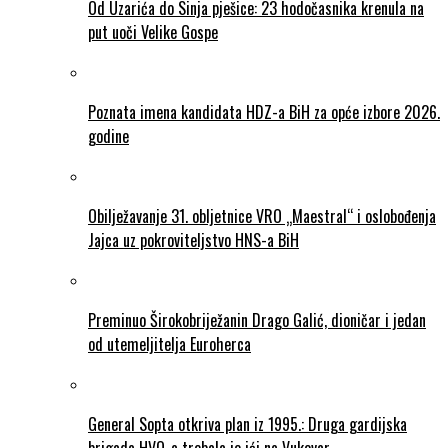
Od Uzarića do Sinja pješice: 23 hodočasnika krenula na
put uoči Velike Gospe
Poznata imena kandidata HDZ-a BiH za opće izbore 2026.
godine
Obilježavanje 31. obljetnice VRO „Maestral“ i oslobođenja
Jajca uz pokroviteljstvo HNS-a BiH
Preminuo Širokobriježanin Drago Galić, dioničar i jedan
od utemeljitelja Euroherca
General Sopta otkriva plan iz 1995.: Druga gardijska