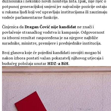
dužnosnika i nekoliko novih nositelja lista. Ipak, nije riječ o
potpunoj generacijskoj smjeni jer najvažnije pozicije ostaju
u rukama ljudi koji već upravljaju institucijama ili zauzimaju
vodeće parlamentarne funkcije.
Činjenica da
Dragan Čović nije kandidat
ne znači i
povlačenje stranačkog vodstva iz kampanje. Odgovornost
za izborni rezultat raspoređena je na njegove najbliže
suradnike, ministre, premijere i predsjednike institucija.
Broj glasova koje će pojedini kandidati osvojiti mogao bi
nakon izbora postati važan pokazatelj njihovog utjecaja i
budućeg položaja unutar
HDZ-a BiH
.