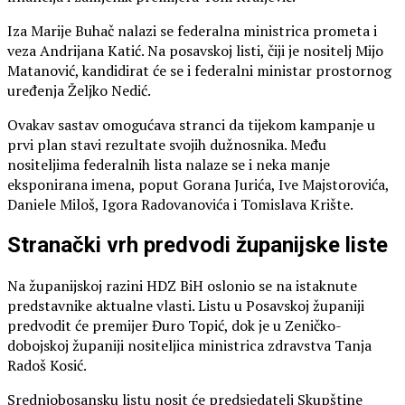
Iza Marije Buhač nalazi se federalna ministrica prometa i
veza Andrijana Katić. Na posavskoj listi, čiji je nositelj Mijo
Matanović, kandidirat će se i federalni ministar prostornog
uređenja Željko Nedić.
Ovakav sastav omogućava stranci da tijekom kampanje u
prvi plan stavi rezultate svojih dužnosnika. Među
nositeljima federalnih lista nalaze se i neka manje
eksponirana imena, poput Gorana Jurića, Ive Majstorovića,
Daniele Miloš, Igora Radovanovića i Tomislava Krište.
Stranački vrh predvodi županijske liste
Na županijskoj razini HDZ BiH oslonio se na istaknute
predstavnike aktualne vlasti. Listu u Posavskoj županiji
predvodit će premijer Đuro Topić, dok je u Zeničko-
dobojskoj županiji nositeljica ministrica zdravstva Tanja
Radoš Kosić.
Srednjobosansku listu nosit će predsjedatelj Skupštine