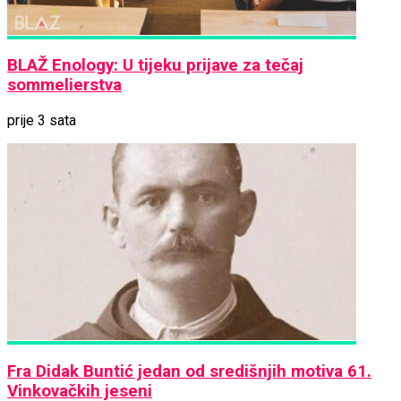
BLAŽ Enology: U tijeku prijave za tečaj
sommelierstva
prije 3 sata
Fra Didak Buntić jedan od središnjih motiva 61.
Vinkovačkih jeseni