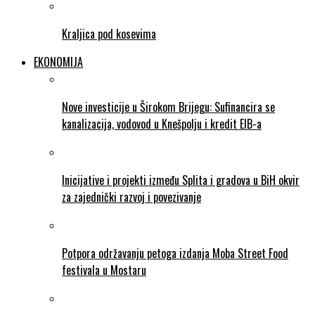
Kraljica pod kosevima
EKONOMIJA
Nove investicije u Širokom Brijegu: Sufinancira se
kanalizacija, vodovod u Knešpolju i kredit EIB-a
Inicijative i projekti između Splita i gradova u BiH okvir
za zajednički razvoj i povezivanje
Potpora održavanju petoga izdanja Moba Street Food
festivala u Mostaru