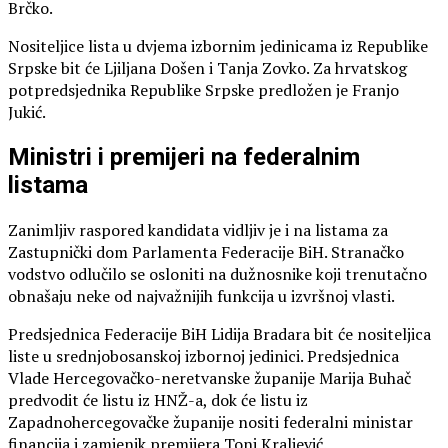
Brčko.
Nositeljice lista u dvjema izbornim jedinicama iz Republike
Srpske bit će Ljiljana Došen i Tanja Zovko. Za hrvatskog
potpredsjednika Republike Srpske predložen je Franjo
Jukić.
Ministri i premijeri na federalnim
listama
Zanimljiv raspored kandidata vidljiv je i na listama za
Zastupnički dom Parlamenta Federacije BiH. Stranačko
vodstvo odlučilo se osloniti na dužnosnike koji trenutačno
obnašaju neke od najvažnijih funkcija u izvršnoj vlasti.
Predsjednica Federacije BiH Lidija Bradara bit će nositeljica
liste u srednjobosanskoj izbornoj jedinici. Predsjednica
Vlade Hercegovačko-neretvanske županije Marija Buhač
predvodit će listu iz HNŽ-a, dok će listu iz
Zapadnohercegovačke županije nositi federalni ministar
financija i zamjenik premijera Toni Kraljević.