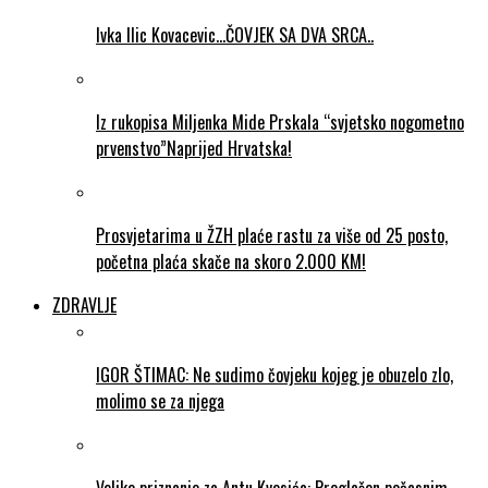
Ivka Ilic Kovacevic…ČOVJEK SA DVA SRCA..
Iz rukopisa Miljenka Mide Prskala “svjetsko nogometno
prvenstvo”Naprijed Hrvatska!
Prosvjetarima u ŽZH plaće rastu za više od 25 posto,
početna plaća skače na skoro 2.000 KM!
ZDRAVLJE
IGOR ŠTIMAC: Ne sudimo čovjeku kojeg je obuzelo zlo,
molimo se za njega