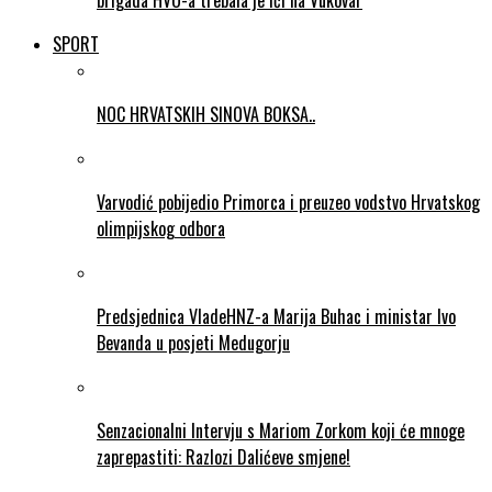
brigada HVO-a trebala je ići na Vukovar
SPORT
NOC HRVATSKIH SINOVA BOKSA..
Varvodić pobijedio Primorca i preuzeo vodstvo Hrvatskog
olimpijskog odbora
Predsjednica VladeHNZ-a Marija Buhac i ministar Ivo
Bevanda u posjeti Medugorju
Senzacionalni Intervju s Mariom Zorkom koji će mnoge
zaprepastiti: Razlozi Dalićeve smjene!