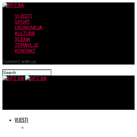
VIJESTI
SPORT
EKONOMIJA
KULTURA
SCENA
ZDRAVLJE
KONTAKT
Connect with us
BPZ.BA
Opis: Stan Stipe Čuljka na Mijatovcu
VIJESTI