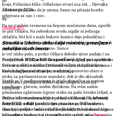
on
kraja. Prilazimo bliže. Odlažemo stvari uza zid. . . Djevojka
ništa ne priča, kao da je niema. Samo na pitanja kratko
7 kolovoza, 2026
odgovara sa »ja« i »ne«.
By
Da ne izgubim vremena na liepom sunčanom danu, uputih
Urednik BPZ
se put Ošljara. Na nebeskom svodu nigdje ni jednoga
oblačića. Sivi krš s malo bukove šumice daje jednoličnu i
pustu sliku. U daljini viđaju se stada ovaca, koja se polagano
Stranka u izbornu utrku šalje ministre, premijere i
pasući primiču svome »toru«. Sunce
nekoliko novih imena
je već nizko palo, a preko Ošljara duboke sjene padaju i na
Predsjednik
HDZ-a BiH Dragan Čović
drugi put zaredom
Donje Doce. S Ošljara otvara se divan pogled na zapadni dio
neće se naći ni na jednoj stranačkoj listi za opće izbore.
Čvrsnice, dok se dolina Drežanke valja u dubokim sjenama i
Vodeći dužnosnici stranke, međutim, ponovno ulaze u
kao zamagljena očekuje prvo sumračje.
utrku za parlamentarne mandate, dok je dio aktualnih
Vratih se. U međuvremenu je stigla domaćica sa svojom
ministara i premijera dobio važnu ulogu u izbornoj
»mužkom« glavom, malim dječakom. Na svim našim
kampanji.
planinama uglavnom izgone stoku na pašu ženska čeljad, a
Prema informacijama koje je objavio Večernji.ba,
izborne
obično više stanova nadzire po koji muškarac. To je stariji
liste HDZ-a BiH
kombiniraju poznata politička imena,
čovjek, koji ostaje po cielo ljeto kao čuvar, dok muževi
članove izvršne vlasti i nekoliko kandidata koji dosad nisu
obavljaju poljske radove kod svojih kuća. Povremeno dogone
bili osobito istaknuti u stranačkoj hijerarhiji, piše
Zoran
na konjima brašno, sol i ostalu hranu, a vraćaju se sa svojim