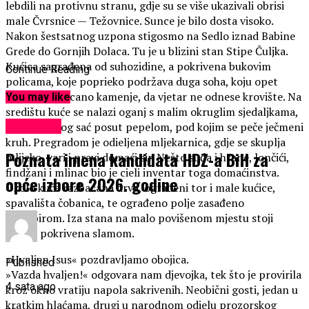
lebdili na protivnu stranu, gdje su se više ukazivali obrisi
male Čvrsnice — Težovnice. Sunce je bilo dosta visoko.
Nakon šestsatnog uzpona stigosmo na Sedlo iznad Babine
Grede do Gornjih Dolaca. Tu je u blizini stan Stipe Čuljka.
Kućica sagrađena od suhozidine, a pokrivena bukovim
Continue Reading
policama, koje poprieko podržava duga soha, koju opet
pritišće nabacano kamenje, da vjetar ne odnese krovište. Na
You may like
središtu kuće se nalazi oganj s malim okruglim sjedaljkama,
KULTURA
a pokraj istog sać posut pepelom, pod kojim se peče ječmeni
kruh. Pregradom je odieljena mljekarnica, gdje se skuplja
Poznata imena kandidata HDZ-a BiH za
mlijeko, vari i pravi domaći sir. Nešto suđa i hrane, lončići,
findžani i mlinac bio je cieli inventar toga domaćinstva.
opće izbore 2026. godine
Okolo kuće razbacana drva, ograđeni tor i male kućice,
spavališta čobanica, te ograđeno polje zasađeno
krumpirom. Iza stana na malo povišenom mjestu stoji
pojata pokrivena slamom.
»Hvaljen Isus« pozdravljamo obojica.
Published
»Vazda hvaljen!« odgovara nam djevojka, tek što je provirila
4 sata ago
kroz okno vratiju napola sakrivenih. Neobični gosti, jedan u
kratkim hlaćama, drugi u narodnom odielu prozorskog