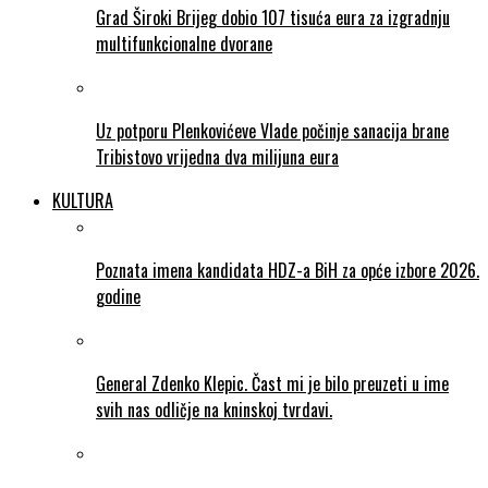
Grad Široki Brijeg dobio 107 tisuća eura za izgradnju
multifunkcionalne dvorane
Uz potporu Plenkovićeve Vlade počinje sanacija brane
Tribistovo vrijedna dva milijuna eura
KULTURA
Poznata imena kandidata HDZ-a BiH za opće izbore 2026.
godine
General Zdenko Klepic. Čast mi je bilo preuzeti u ime
svih nas odličje na kninskoj tvrdavi.