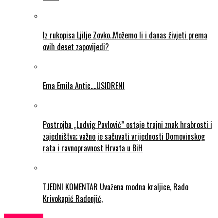
Iz rukopisa Ljilje Zovko..Možemo li i danas živjeti prema
ovih deset zapovijedi?
Ema Emila Antic….USIDRENI
Postrojba „Ludvig Pavlović” ostaje trajni znak hrabrosti i
zajedništva; važno je sačuvati vrijednosti Domovinskog
rata i ravnopravnost Hrvata u BiH
TJEDNI KOMENTAR Uvažena modna kraljice, Rado
Krivokapić Radonjić,