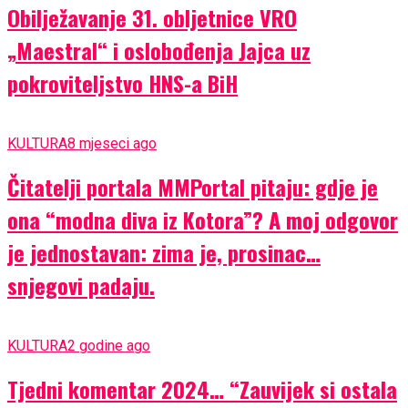
Obilježavanje 31. obljetnice VRO
„Maestral“ i oslobođenja Jajca uz
pokroviteljstvo HNS-a BiH
KULTURA
8 mjeseci ago
Čitatelji portala MMPortal pitaju: gdje je
ona “modna diva iz Kotora”? A moj odgovor
je jednostavan: zima je, prosinac…
snjegovi padaju.
KULTURA
2 godine ago
Tjedni komentar 2024… “Zauvijek si ostala