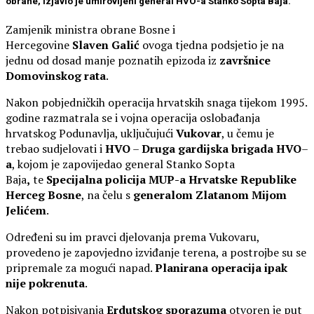
obrane, izjavio je umirovljeni general HVO-a Stanko Sopta Baja.
Zamjenik ministra obrane Bosne i
Hercegovine
Slaven
Galić
ovoga tjedna podsjetio je na
jednu od dosad manje poznatih epizoda iz
završnice
Domovinskog rata
.
Nakon pobjedničkih operacija hrvatskih snaga tijekom 1995.
godine razmatrala se i vojna operacija oslobađanja
hrvatskog Podunavlja, uključujući
Vukovar
, u čemu je
trebao sudjelovati i
HVO
–
Druga gardijska brigada HVO
–
a
, kojom je zapovijedao general Stanko Sopta
Baja
,
te
Specijalna policija MUP-a Hrvatske Republike
Herceg Bosne
, na čelu s
generalom Zlatanom Mijom
Jelićem
.
Određeni su im pravci djelovanja prema Vukovaru,
provedeno je zapovjedno izviđanje terena, a postrojbe su se
pripremale za mogući napad.
Planirana operacija ipak
nije pokrenuta
.
Nakon potpisivanja
Erdutskog sporazuma
otvoren je put