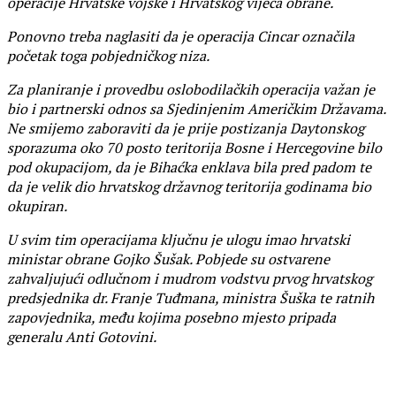
operacije Hrvatske vojske i Hrvatskog vijeća obrane.
Ponovno treba naglasiti da je operacija Cincar označila
početak toga pobjedničkog niza.
Za planiranje i provedbu oslobodilačkih operacija važan je
bio i partnerski odnos sa Sjedinjenim Američkim Državama.
Ne smijemo zaboraviti da je prije postizanja Daytonskog
sporazuma oko 70 posto teritorija Bosne i Hercegovine bilo
pod okupacijom, da je Bihaćka enklava bila pred padom te
da je velik dio hrvatskog državnog teritorija godinama bio
okupiran.
U svim tim operacijama ključnu je ulogu imao hrvatski
ministar obrane Gojko Šušak. Pobjede su ostvarene
zahvaljujući odlučnom i mudrom vodstvu prvog hrvatskog
predsjednika dr. Franje Tuđmana, ministra Šuška te ratnih
zapovjednika, među kojima posebno mjesto pripada
generalu Anti Gotovini.