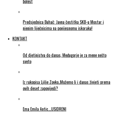
bolest
Predsjednica Buhač: Javna čestitka SKB-u Mostar i
njenim liječnicima na povijesnomu iskoraku!
KONTAKT
Od djetinjstva do danas, Međugorje je za mene nešto
sveto
Iz rukopisa Ljilje Zovko..Možemo li i danas živjeti prema
ovih deset zapovijedi?
Ema Emila Antic….USIDRENI