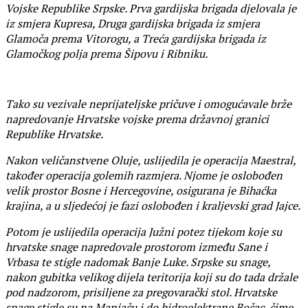
Vojske Republike Srpske. Prva gardijska brigada djelovala je
iz smjera Kupresa, Druga gardijska brigada iz smjera
Glamoča prema Vitorogu, a Treća gardijska brigada iz
Glamočkog polja prema Šipovu i Ribniku.
Tako su vezivale neprijateljske pričuve i omogućavale brže
napredovanje Hrvatske vojske prema državnoj granici
Republike Hrvatske.
Nakon veličanstvene Oluje, uslijedila je operacija Maestral,
također operacija golemih razmjera. Njome je oslobođen
velik prostor Bosne i Hercegovine, osigurana je Bihaćka
krajina, a u sljedećoj je fazi oslobođen i kraljevski grad Jajce.
Potom je uslijedila operacija Južni potez tijekom koje su
hrvatske snage napredovale prostorom između Sane i
Vrbasa te stigle nadomak Banje Luke. Srpske su snage,
nakon gubitka velikog dijela teritorija koji su do tada držale
pod nadzorom, prisiljene za pregovarački stol. Hrvatske
snage stigle su na Manjaču i do hidroelektrane Bočac, čime