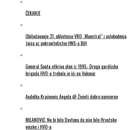
ČEKANJE
Obilježavanje 31. obljetnice VRO „Maestral“ i oslobođenja
Jajca uz pokroviteljstvo HNS-a BiH
General Sopta otkriva plan iz 1995.: Druga gardijska
brigada HVO-a trebala je ići na Vukovar
Andelka Krajinovic Angela @ Živjeti dobro namjerno
MILANOVIĆ: Ne bi bilo Daytona da nije bilo Hrvatske
vojske i HVO-a