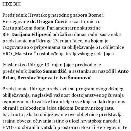
HDZ BiH
Predsjednik Hrvatskog narodnog sabora Bosne i
Hercegovine
dr. Dragan Čović
te zastupnica u
Zastupničkom domu Parlamentarne skupštine
BiH
Darijana Filipović
održali su danas radni sastanak s
predstavnicima Udruge 13. rujan Jajce, na kojem je
razgovarano o pripremama za obilježavanje 31. obljetnice
VRO „Maestral“ i oslobođenja kraljevskog grada Jajca.
Izaslanstvo Udruge 13. rujan Jajce predvodio je
predsjednik
Darko Samardžić
, a sastanku su nazočili i
Anto
Brtan, Berislav Vujeva
te
Ivo Šimunović
.
Predstavnici Udruge predstavili su program ovogodišnjeg
obilježavanja, naglasivši važnost dostojanstvenog čuvanja
uspomene na hrvatske branitelje i sve koji su dali doprinos
obrani i oslobođenju Jajca tijekom Domovinskog rata.
Istaknuto je kako obilježavanje ove obljetnice predstavlja
trajnu obvezu očuvanja istine o ulozi hrvatskog naroda i
HVO-a u obrani hrvatskih prostora u Bosni i Hercegovini te