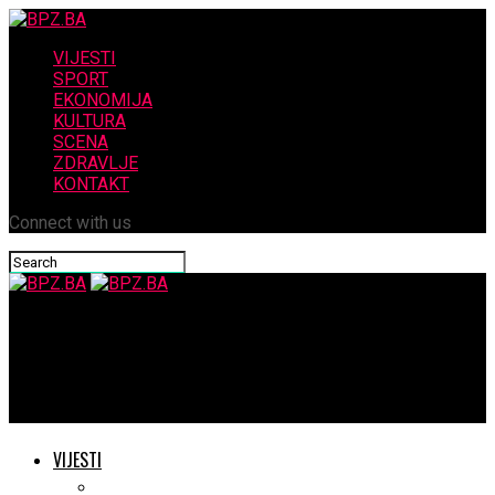
VIJESTI
SPORT
EKONOMIJA
KULTURA
SCENA
ZDRAVLJE
KONTAKT
Connect with us
BPZ.BA
POVIJESNA ODLUKA Papa Franjo imenovao prvu ženu na čelo
velikog vatikanskog ureda
VIJESTI