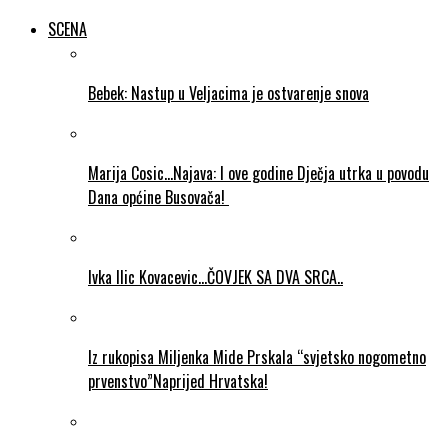
SCENA
Bebek: Nastup u Veljacima je ostvarenje snova
Marija Cosic…Najava: I ove godine Dječja utrka u povodu
Dana općine Busovača!
Ivka Ilic Kovacevic…ČOVJEK SA DVA SRCA..
Iz rukopisa Miljenka Mide Prskala “svjetsko nogometno
prvenstvo”Naprijed Hrvatska!