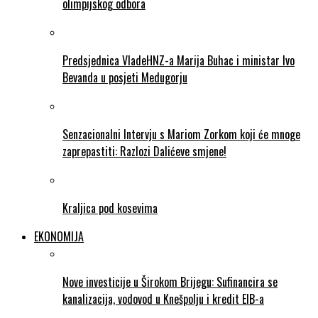
olimpijskog odbora
Predsjednica VladeHNZ-a Marija Buhac i ministar Ivo
Bevanda u posjeti Medugorju
Senzacionalni Intervju s Mariom Zorkom koji će mnoge
zaprepastiti: Razlozi Dalićeve smjene!
Kraljica pod kosevima
EKONOMIJA
Nove investicije u Širokom Brijegu: Sufinancira se
kanalizacija, vodovod u Knešpolju i kredit EIB-a