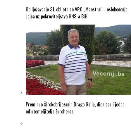
Obilježavanje 31. obljetnice VRO „Maestral“ i oslobođenja
Jajca uz pokroviteljstvo HNS-a BiH
Preminuo Širokobriježanin Drago Galić, dioničar i jedan
od utemeljitelja Euroherca