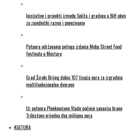
Inicijative i projekti između Splita i gradova u BiH okvir
za zajednički razvoj i povezivanje
Potpora održavanju petoga izdanja Moba Street Food
festivala u Mostaru
Grad Široki Brijeg dobio 107 tisuća eura za izgradnju
multifunkcionalne dvorane
Uz potporu Plenkovićeve Vlade počinje sanacija brane
Tribistovo vrijedna dva milijuna eura
KULTURA