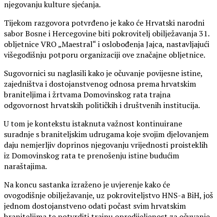
njegovanju kulture sjećanja.
Tijekom razgovora potvrđeno je kako će Hrvatski narodni
sabor Bosne i Hercegovine biti pokrovitelj obilježavanja 31.
obljetnice VRO „Maestral“ i oslobođenja Jajca, nastavljajući
višegodišnju potporu organizaciji ove značajne obljetnice.
Sugovornici su naglasili kako je očuvanje povijesne istine,
zajedništva i dostojanstvenog odnosa prema hrvatskim
braniteljima i žrtvama Domovinskog rata trajna
odgovornost hrvatskih političkih i društvenih institucija.
U tom je kontekstu istaknuta važnost kontinuirane
suradnje s braniteljskim udrugama koje svojim djelovanjem
daju nemjerljiv doprinos njegovanju vrijednosti proisteklih
iz Domovinskog rata te prenošenju istine budućim
naraštajima.
Na koncu sastanka izraženo je uvjerenje kako će
ovogodišnje obilježavanje, uz pokroviteljstvo HNS-a BiH, još
jednom dostojanstveno odati počast svim hrvatskim
braniteljima te potvrditi trajnu opredijeljenost za očuvanje