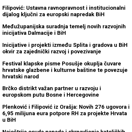
Filipović: Ustavna ravnopravnost i institucionalni
dijalog ključni za europski napredak BiH
Međužupanijska suradnja temelj novih razvojnih
inicijativa Dalmacije i BiH
Inicijative i projekti između Splita i gradova u BiH
okvir za zajednički razvoj i povezivanje
Festival klapske pisme Posušje okuplja čuvare
hrvatske glazbene i kulturne baštine te povezuje
hrvatski narod
Brčko distrikt važan partner u razvoju i
europskom putu Bosne i Hercegovine
Plenković i Filipović iz Orašja: Novih 276 ugovora i
6,95 milijuna eura potpore RH za projekte Hrvata
u BiH
Najoštrija osuda napada i skrnavljenja katoličkih