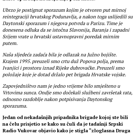
Ubrzo je postignut sporazum kojim je otvoren put mirnoj
reintegraciji hrvatskog Podunavlja, a nakon toga uslijedili su
Daytonski sporazum i njegova potvrda u Parizu. Time je
donesena odluka da se istočna Slavonija, Baranja i zapadni
Srijem vrate u hrvatski ustavnopravni poredak mirnim
putem.
Naša sljedeća zadaća bila je odlazak na Južno bojište.
Krajem 1995. preuzeli smo crtu duž Popova polja, prema
Ivanjici i prostoru iznad Rijeke dubrovačke. Preuzeli smo
položaje koje je dotad držalo pet brigada Hrvatske vojske.
Zapovjedništvo nam je jedno vrijeme bilo smješteno u
Vrtovima sunca. Ondje smo dočekali službeni završetak rata,
odnosno razdoblje nakon potpisivanja Daytonskog
sporazuma.
Jedan od nekadašnjih pripadnika brigade kojoj ste bili
na čelu prisjetio se kako su čuli da je tadašnji Srpski
Radio Vukovar objavio kako je stigla “zloglasna Druga