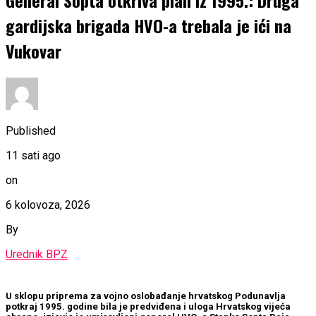
General Sopta otkriva plan iz 1995.: Druga
gardijska brigada HVO-a trebala je ići na
Vukovar
Published
11 sati ago
on
6 kolovoza, 2026
By
Urednik BPZ
U sklopu priprema za vojno oslobađanje hrvatskog Podunavlja
potkraj 1995. godine bila je predviđena i uloga Hrvatskog vijeća