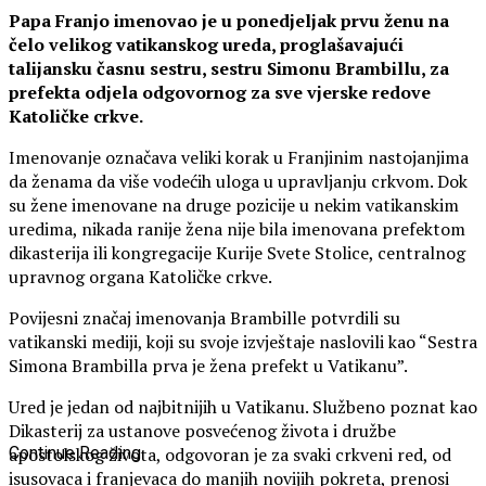
Papa Franjo imenovao je u ponedjeljak prvu ženu na
čelo velikog vatikanskog ureda, proglašavajući
talijansku časnu sestru, sestru Simonu Brambillu, za
prefekta odjela odgovornog za sve vjerske redove
Katoličke crkve.
Imenovanje označava veliki korak u Franjinim nastojanjima
da ženama da više vodećih uloga u upravljanju crkvom. Dok
su žene imenovane na druge pozicije u nekim vatikanskim
uredima, nikada ranije žena nije bila imenovana prefektom
dikasterija ili kongregacije Kurije Svete Stolice, centralnog
upravnog organa Katoličke crkve.
Povijesni značaj imenovanja Brambille potvrdili su
vatikanski mediji, koji su svoje izvještaje naslovili kao “Sestra
Simona Brambilla prva je žena prefekt u Vatikanu”.
Ured je jedan od najbitnijih u Vatikanu. Službeno poznat kao
Dikasterij za ustanove posvećenog života i družbe
apostolskog života, odgovoran je za svaki crkveni red, od
Continue Reading
isusovaca i franjevaca do manjih novijih pokreta, prenosi