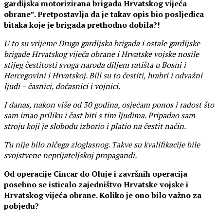
gardijska motorizirana brigada Hrvatskog vijeća
obrane”. Pretpostavlja da je takav opis bio posljedica
bitaka koje je brigada prethodno dobila?!
U to su vrijeme Druga gardijska brigada i ostale gardijske
brigade Hrvatskog vijeća obrane i Hrvatske vojske nosile
stijeg čestitosti svoga naroda diljem ratišta u Bosni i
Hercegovini i Hrvatskoj. Bili su to čestiti, hrabri i odvažni
ljudi – časnici, dočasnici i vojnici.
I danas, nakon više od 30 godina, osjećam ponos i radost što
sam imao priliku i čast biti s tim ljudima. Pripadao sam
stroju koji je slobodu izborio i platio na čestit način.
Tu nije bilo ničega zloglasnog. Takve su kvalifikacije bile
svojstvene neprijateljskoj propagandi.
Od operacije Cincar do Oluje i završnih operacija
posebno se isticalo zajedništvo Hrvatske vojske i
Hrvatskog vijeća obrane. Koliko je ono bilo važno za
pobjedu?