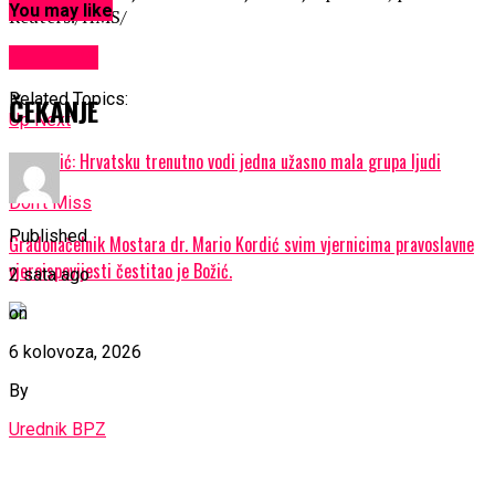
You may like
Reuters./HMS/
KULTURA
Related Topics:
ČEKANJE
Up Next
Milanović: Hrvatsku trenutno vodi jedna užasno mala grupa ljudi
Don't Miss
Published
Gradonačelnik Mostara dr. Mario Kordić svim vjernicima pravoslavne
vjeroispovijesti čestitao je Božić.
2 sata ago
on
6 kolovoza, 2026
By
Urednik BPZ