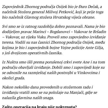
Zapovjednik Zbornog područja Osijek bio je Đuro Dečak, a
načelnik Stožera general Milivoj Petković, koji je prije toga
bio načelnik Glavnog stožera Hrvatskog vijeća obrane.
Svi smo se iz ratnog razdoblja dobro poznavali. Nama je bio
dodijeljen pravac Marinci – Bogdanovci – Vukovar te Bršadin
– Vukovar, uz rijeku Vuku. Proveli smo zapovjedno izviđanje
terena. Vodili su nas časnici Zbornog područja Osijek, među
kojima je bio i zapovjednik bojne Vojne policije Ante Gilja,
s još dvojicom operativnih časnika.
Iz Nuštra smo išli prema porušenoj crkvi svete Ane i na tom
području obavljali izviđanje. Dobili smo i zapovijedi koje su
se odnosile na razmještaj naših postrojbi u Vinkovcima i
okolici grada.
Nakon nekoliko dana provedenih u stožernom radu i
izviđanju vratili smo se na položaje na Manjači, gdje se
nalazila glavnina naših snaga.
Zašto operacija na kraju nije pokrenuta?