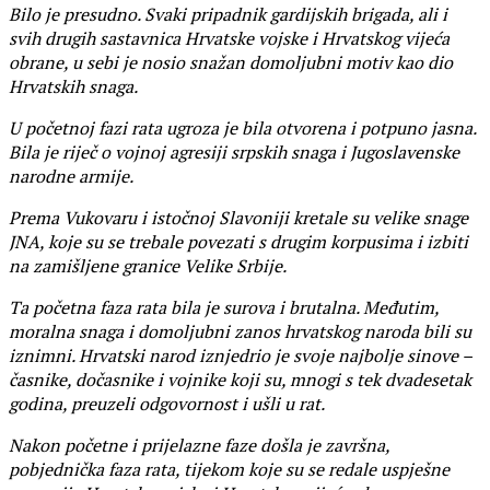
Bilo je presudno. Svaki pripadnik gardijskih brigada, ali i
svih drugih sastavnica Hrvatske vojske i Hrvatskog vijeća
obrane, u sebi je nosio snažan domoljubni motiv kao dio
Hrvatskih snaga.
U početnoj fazi rata ugroza je bila otvorena i potpuno jasna.
Bila je riječ o vojnoj agresiji srpskih snaga i Jugoslavenske
narodne armije.
Prema Vukovaru i istočnoj Slavoniji kretale su velike snage
JNA, koje su se trebale povezati s drugim korpusima i izbiti
na zamišljene granice Velike Srbije.
Ta početna faza rata bila je surova i brutalna. Međutim,
moralna snaga i domoljubni zanos hrvatskog naroda bili su
iznimni. Hrvatski narod iznjedrio je svoje najbolje sinove –
časnike, dočasnike i vojnike koji su, mnogi s tek dvadesetak
godina, preuzeli odgovornost i ušli u rat.
Nakon početne i prijelazne faze došla je završna,
pobjednička faza rata, tijekom koje su se redale uspješne