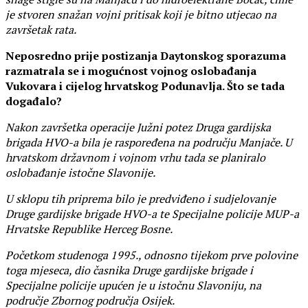
je stvoren snažan vojni pritisak koji je bitno utjecao na
završetak rata.
Neposredno prije postizanja Daytonskog sporazuma
razmatrala se i mogućnost vojnog oslobađanja
Vukovara i cijelog hrvatskog Podunavlja. Što se tada
događalo?
Nakon završetka operacije Južni potez Druga gardijska
brigada HVO-a bila je raspoređena na području Manjače. U
hrvatskom državnom i vojnom vrhu tada se planiralo
oslobađanje istočne Slavonije.
U sklopu tih priprema bilo je predviđeno i sudjelovanje
Druge gardijske brigade HVO-a te Specijalne policije MUP-a
Hrvatske Republike Herceg Bosne.
Početkom studenoga 1995., odnosno tijekom prve polovine
toga mjeseca, dio časnika Druge gardijske brigade i
Specijalne policije upućen je u istočnu Slavoniju, na
područje Zbornog područja Osijek.