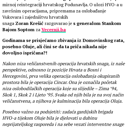
mirnoj reintegraciji hrvatskog Podunavlja. O ulozi HVO-a u
završnim operacijama, pripremama za oslobađanje
Vukovara i zajedništvu hrvatskih
snaga
Zoran
Krešić
razgovarao je
s generalom Stankom
Bajom Soptom
za
Vecernji.ba
Godinama se prisjećamo zbivanja iz Domovinskog rata,
posebno Oluje, ali čini se da ta priča nikada nije
dovoljno ispričana?!
Nakon niza veličanstvenih operacija hrvatskih snaga, iz naše
perspektive, odnosno iz pozicije Hrvata u Bosni i
Hercegovini, prva velika operacija oslobađanja okupiranih
prostora bila je operacija Cincar. Ona je označila početak
niza oslobodilačkih operacija koje su slijedile – Zima ’94,
Skok 1, Skok 2 i Ljeto ’95. Svaka od njih bila je na svoj način
veličanstvena, a njihova je kulminacija bila operacija Oluja.
Posebno važno za podsjetiti: zadaća gardijskih brigada
HVO-a tijekom Oluje bila je djelovati u dubinu
neprijateljskog rasporeda i na sebe vezati interventne snage