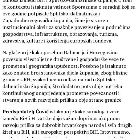
odnosa između BiH i Splitsko-dalmatinske županije. U tom
je kontekstu istaknuta važnost Sporazuma o suradnji koji su
ove godine potpisale Splitsko-dalmatinska i
Zapadnohercegovačka županija, čime je stvoren
institucionalni okvir za snažnije povezivanje u područjima
gospodarstva, infrastrukture, obrazovanja, turizma,
zdravstva, kulture i korištenja europskih fondova.
Naglašeno je kako posebno Dalmaciju i Hercegovinu
povezuju višestoljetne društvene i gospodarske veze te
prometna i geografska upućenost. Posebno je istaknuto
kako znatan broj stanovnika dijela županija, zbog blizine
granice s RH, svakodnevno odlazi na rad u Splitsko-
dalmatinsku županiju, što dodatno potvrđuje potrebu
kontinuiranog unaprjeđenja prometne povezanosti i
stvaranja novih razvojnih prilika s obje strane granice.
Predsjedatelj Čović
istaknuo je kako suradnja i veze
između BiH i Hrvatske daju važan doprinos ukupnom
razvoju prilika za dobrobit hrvatskoga naroda i svih drugih
žitelja u BiH, ali i europskoj perspektivi BiH. Istovremeno,