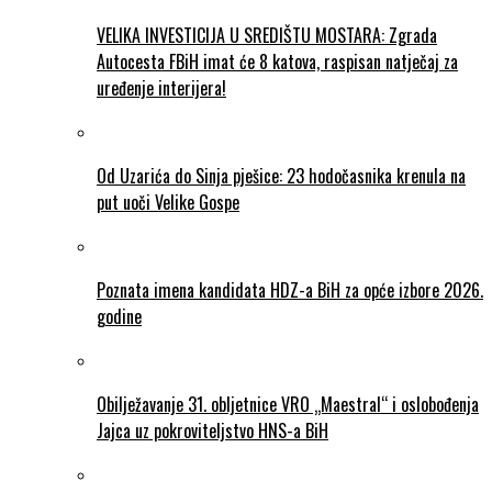
VELIKA INVESTICIJA U SREDIŠTU MOSTARA: Zgrada
Autocesta FBiH imat će 8 katova, raspisan natječaj za
uređenje interijera!
Od Uzarića do Sinja pješice: 23 hodočasnika krenula na
put uoči Velike Gospe
Poznata imena kandidata HDZ-a BiH za opće izbore 2026.
godine
Obilježavanje 31. obljetnice VRO „Maestral“ i oslobođenja
Jajca uz pokroviteljstvo HNS-a BiH