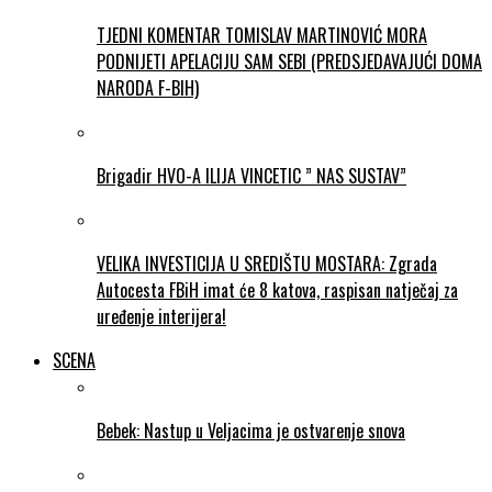
TJEDNI KOMENTAR TOMISLAV MARTINOVIĆ MORA
PODNIJETI APELACIJU SAM SEBI (PREDSJEDAVAJUĆI DOMA
NARODA F-BIH)
Brigadir HVO-A ILIJA VINCETIC ” NAS SUSTAV”
VELIKA INVESTICIJA U SREDIŠTU MOSTARA: Zgrada
Autocesta FBiH imat će 8 katova, raspisan natječaj za
uređenje interijera!
SCENA
Bebek: Nastup u Veljacima je ostvarenje snova