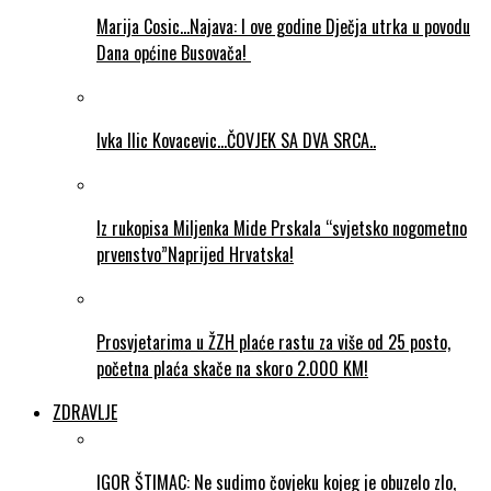
Marija Cosic…Najava: I ove godine Dječja utrka u povodu
Dana općine Busovača!
Ivka Ilic Kovacevic…ČOVJEK SA DVA SRCA..
Iz rukopisa Miljenka Mide Prskala “svjetsko nogometno
prvenstvo”Naprijed Hrvatska!
Prosvjetarima u ŽZH plaće rastu za više od 25 posto,
početna plaća skače na skoro 2.000 KM!
ZDRAVLJE
IGOR ŠTIMAC: Ne sudimo čovjeku kojeg je obuzelo zlo,