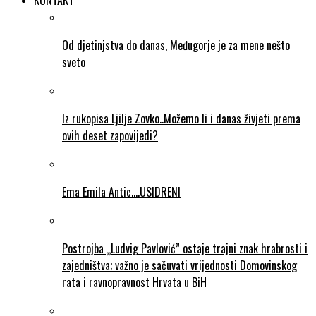
KONTAKT
Od djetinjstva do danas, Međugorje je za mene nešto
sveto
Iz rukopisa Ljilje Zovko..Možemo li i danas živjeti prema
ovih deset zapovijedi?
Ema Emila Antic….USIDRENI
Postrojba „Ludvig Pavlović” ostaje trajni znak hrabrosti i
zajedništva; važno je sačuvati vrijednosti Domovinskog
rata i ravnopravnost Hrvata u BiH