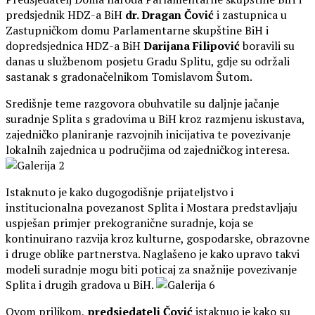
predsjednik HDZ-a BiH
dr. Dragan Čović
i zastupnica u
Zastupničkom domu Parlamentarne skupštine BiH i
dopredsjednica HDZ-a BiH
Darijana Filipović
boravili su
danas u službenom posjetu Gradu Splitu, gdje su održali
sastanak s gradonačelnikom Tomislavom Šutom.
Središnje teme razgovora obuhvatile su daljnje jačanje
suradnje Splita s gradovima u BiH kroz razmjenu iskustava,
zajedničko planiranje razvojnih inicijativa te povezivanje
lokalnih zajednica u područjima od zajedničkog interesa.
Istaknuto je kako dugogodišnje prijateljstvo i
institucionalna povezanost Splita i Mostara predstavljaju
uspješan primjer prekogranične suradnje, koja se
kontinuirano razvija kroz kulturne, gospodarske, obrazovne
i druge oblike partnerstva. Naglašeno je kako upravo takvi
modeli suradnje mogu biti poticaj za snažnije povezivanje
Splita i drugih gradova u BiH.
Ovom prilikom,
predsjedatelj Čović
istaknuo je kako su