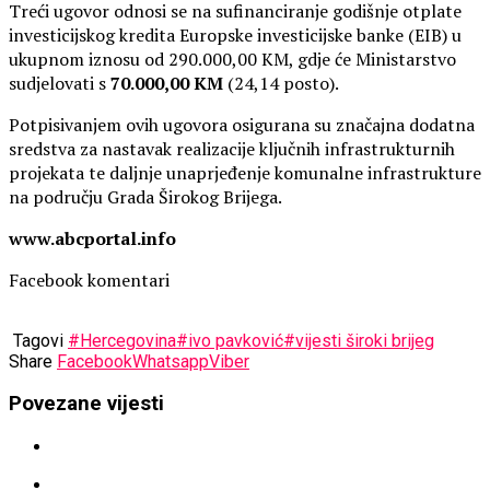
Treći ugovor odnosi se na sufinanciranje godišnje otplate
investicijskog kredita Europske investicijske banke (EIB) u
ukupnom iznosu od 290.000,00 KM, gdje će Ministarstvo
sudjelovati s
70.000,00 KM
(24,14 posto).
Potpisivanjem ovih ugovora osigurana su značajna dodatna
sredstva za nastavak realizacije ključnih infrastrukturnih
projekata te daljnje unaprjeđenje komunalne infrastrukture
na području Grada Širokog Brijega.
www.abcportal.info
Facebook komentari
Tagovi
#Hercegovina
#ivo pavković
#vijesti široki brijeg
Share
Facebook
Whatsapp
Viber
Povezane vijesti