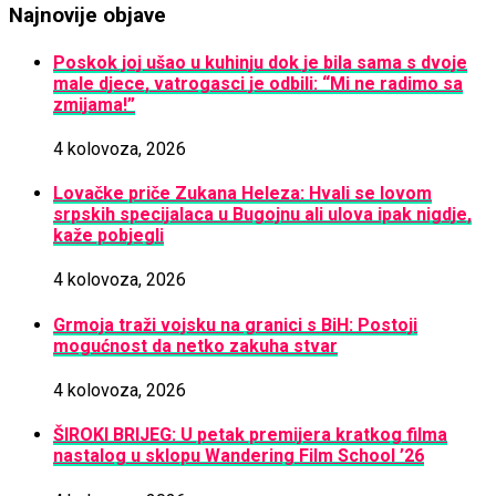
Najnovije objave
Poskok joj ušao u kuhinju dok je bila sama s dvoje
male djece, vatrogasci je odbili: “Mi ne radimo sa
zmijama!”
4 kolovoza, 2026
Lovačke priče Zukana Heleza: Hvali se lovom
srpskih specijalaca u Bugojnu ali ulova ipak nigdje,
kaže pobjegli
4 kolovoza, 2026
Grmoja traži vojsku na granici s BiH: Postoji
mogućnost da netko zakuha stvar
4 kolovoza, 2026
ŠIROKI BRIJEG: U petak premijera kratkog filma
nastalog u sklopu Wandering Film School ’26