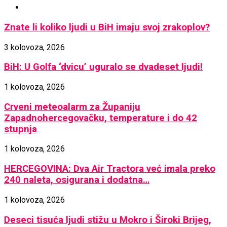
Znate li koliko ljudi u BiH imaju svoj zrakoplov?
3 kolovoza, 2026
BiH: U Golfa ‘dvicu’ uguralo se dvadeset ljudi!
1 kolovoza, 2026
Crveni meteoalarm za Županiju
Zapadnohercegovačku, temperature i do 42
stupnja
1 kolovoza, 2026
HERCEGOVINA: Dva Air Tractora već imala preko
240 naleta, osigurana i dodatna…
1 kolovoza, 2026
Deseci tisuća ljudi stižu u Mokro i Široki Brijeg,