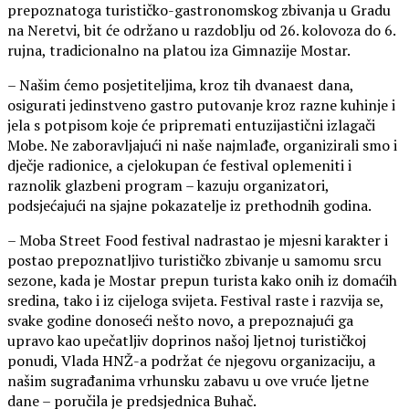
prepoznatoga turističko-gastronomskog zbivanja u Gradu
na Neretvi, bit će održano u razdoblju od 26. kolovoza do 6.
rujna, tradicionalno na platou iza Gimnazije Mostar.
– Našim ćemo posjetiteljima, kroz tih dvanaest dana,
osigurati jedinstveno gastro putovanje kroz razne kuhinje i
jela s potpisom koje će pripremati entuzijastični izlagači
Mobe. Ne zaboravljajući ni naše najmlađe, organizirali smo i
dječje radionice, a cjelokupan će festival oplemeniti i
raznolik glazbeni program – kazuju organizatori,
podsjećajući na sjajne pokazatelje iz prethodnih godina.
– Moba Street Food festival nadrastao je mjesni karakter i
postao prepoznatljivo turističko zbivanje u samomu srcu
sezone, kada je Mostar prepun turista kako onih iz domaćih
sredina, tako i iz cijeloga svijeta. Festival raste i razvija se,
svake godine donoseći nešto novo, a prepoznajući ga
upravo kao upečatljiv doprinos našoj ljetnoj turističkoj
ponudi, Vlada HNŽ-a podržat će njegovu organizaciju, a
našim sugrađanima vrhunsku zabavu u ove vruće ljetne
dane – poručila je predsjednica Buhač.