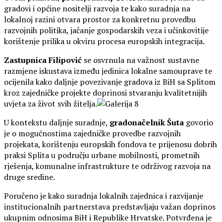
gradovi i općine nositelji razvoja te kako suradnja na
lokalnoj razini otvara prostor za konkretnu provedbu
razvojnih politika, jačanje gospodarskih veza i učinkovitije
korištenje prilika u okviru procesa europskih integracija.
Zastupnica Filipović
se osvrnula na važnost sustavne
razmjene iskustava između jedinica lokalne samouprave te
ocijenila kako daljnje povezivanje gradova iz BiH sa Splitom
kroz zajedničke projekte doprinosi stvaranju kvalitetnijih
uvjeta za život svih žitelja.
U kontekstu daljnje suradnje,
gradonačelnik Šuta
govorio
je o mogućnostima zajedničke provedbe razvojnih
projekata, korištenju europskih fondova te prijenosu dobrih
praksi Splita u području urbane mobilnosti, prometnih
rješenja, komunalne infrastrukture te održivog razvoja na
druge sredine.
Poručeno je kako suradnja lokalnih zajednica i razvijanje
institucionalnih partnerstava predstavljaju važan doprinos
ukupnim odnosima BiH i Republike Hrvatske. Potvrđena je