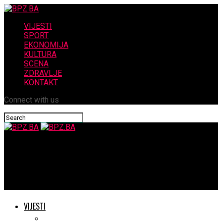
VIJESTI
SPORT
EKONOMIJA
KULTURA
SCENA
ZDRAVLJE
KONTAKT
Connect with us
BPZ.BA
Veće plaće, naknade za obitelji, branitelje, studente…,
nezaposlene majke primat će mjesečno 550 KM
VIJESTI