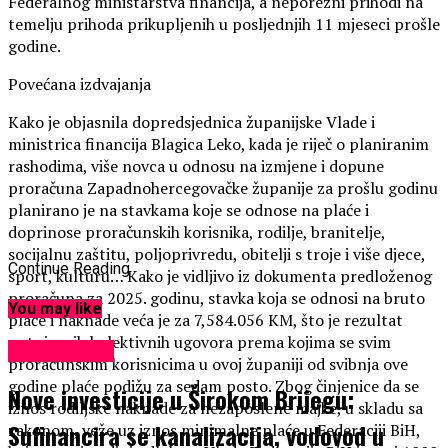
Federalnog ministarstva financija, a neporezni prihodi na
temelju prihoda prikupljenih u posljednjih 11 mjeseci prošle
godine.
Povećana izdvajanja
Kako je objasnila dopredsjednica županijske Vlade i
ministrica financija Blagica Leko, kada je riječ o planiranim
rashodima, više novca u odnosu na izmjene i dopune
proračuna Zapadnohercegovačke županije za prošlu godinu
planirano je na stavkama koje se odnose na plaće i
doprinose proračunskih korisnika, rodilje, branitelje,
socijalnu zaštitu, poljoprivredu, obitelji s troje i više djece,
Continue Reading
sport, kulturu… Kako je vidljivo iz dokumenta predloženog
proračuna za 2025. godinu, stavka koja se odnosi na bruto
You may like
plaće i naknade veća je za 7,584.056 KM, što je rezultat
potpisanih kolektivnih ugovora prema kojima se svim
EKONOMIJA
proračunskim korisnicima u ovoj županiji od svibnja ove
godine plaće podižu za sedam posto. Zbog činjenice da se
Nove investicije u Širokom Brijegu:
iznos rodiljske naknade za nezaposlene majke, u skladu sa
Sufinancira se kanalizacija, vodovod u
zakonom, veže uz iznos minimalne plaće u Federaciji BiH,