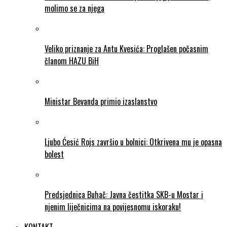
molimo se za njega
Veliko priznanje za Antu Kvesića: Proglašen počasnim
članom HAZU BiH
Ministar Bevanda primio izaslanstvo
Ljubo Ćesić Rojs završio u bolnici: Otkrivena mu je opasna
bolest
Predsjednica Buhač: Javna čestitka SKB-u Mostar i
njenim liječnicima na povijesnomu iskoraku!