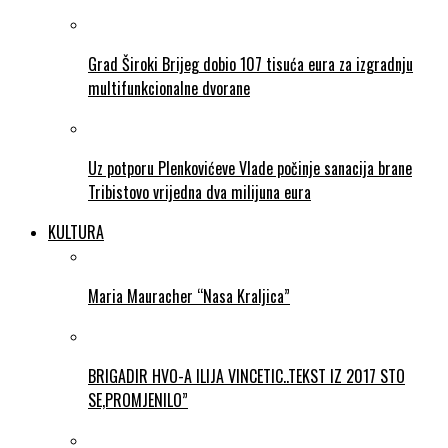
Grad Široki Brijeg dobio 107 tisuća eura za izgradnju
multifunkcionalne dvorane
Uz potporu Plenkovićeve Vlade počinje sanacija brane
Tribistovo vrijedna dva milijuna eura
KULTURA
Maria Mauracher “Nasa Kraljica”
BRIGADIR HVO-A ILIJA VINCETIC..TEKST IZ 2017 STO
SE,PROMJENILO”