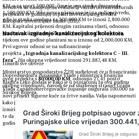
KM, a za sport 300.000, čime je ova stavka dosegnula
Sredstva su namijenjena realizaciji važnih infrastrukturnih
1,500.000 KM. Više novca planirano je i za poljoprivredu,
projekata te godišnjoj otplati investicijskog kredita
gdje je stavka uvećana za 300.000 KM te iznosi 2,800.000
Europske investicijske banke (EIB).
KM. Kapitalni prijenosi drugim razinama vlasti, odnosno
gradovima i općinama Zapadnohercegovačke županije,
Nastavak izgradnje kanalizacijskog kolektora
tijekom ove godine planirani su u iznosu od 2,000.000 KM.
Prvi ugovor odnosi se na sufinanciranje
projekta
„Izgradnja kanalizacijskog kolektora C – III.
faza“
, čija ukupna vrijednost iznosi 291.887,48 KM.
Izmirili sve obveze
Ministarstvo gospodarstva ŽZH sudjelovat će u financiranju
Dopredsjednica županijske Vlade i ministrica financija
ovog projekta s
80.000,00 KM
, odnosno 27,41 posto
Blagica Leko dodala je kako je u proračunu za ovu godinu
ukupne vrijednosti, navodi se na službenoj stranici Grada
Vlada Zapadnohercegovačke županije osigurala 100.000 za
Širokog Brijega.
novi projekt sigurne kuće za žrtve nasilja. Valja napomenuti
kako je Zapadnohercegovačka županija prošle godine
izmirila sve obveze temeljene na izvršenju sudskih presuda
te da je riječ o jednoj od rijetkih županija koja posljednjih
godina sve obveze servisira bez zaduženja.