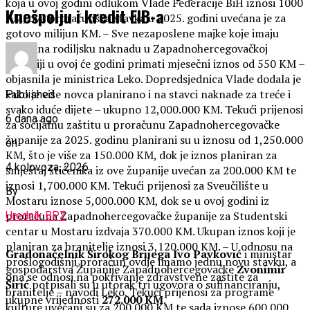
koja u ovoj godini odlukom Vlade Federacije BiH iznosi 1000
Knešpolju i kredit EIB-a
KM, ova proračunska stavka u 2025. godini uvećana je za
gotovo milijun KM. – Sve nezaposlene majke koje imaju
pravo na rodiljsku naknadu u Zapadnohercegovačkoj
županiji u ovoj će godini primati mjesečni iznos od 550 KM –
objasnila je ministrica Leko. Dopredsjednica Vlade dodala je
kako je više novca planirano i na stavci naknade za treće i
Published
svako iduće dijete – ukupno 12,000.000 KM. Tekući prijenosi
6 dana ago
za socijalnu zaštitu u proračunu Zapadnohercegovačke
županije za 2025. godinu planirani su u iznosu od 1,250.000
on
KM, što je više za 150.000 KM, dok je iznos planiran za
4 kolovoza, 2026
smještaj štićenika iz ove županije uvećan za 200.000 KM te
iznosi 1,700.000 KM. Tekući prijenosi za Sveučilište u
By
Mostaru iznose 5,000.000 KM, dok se u ovoj godini iz
proračuna Zapadnohercegovačke županije za Studentski
Urednik BPZ
centar u Mostaru izdvaja 370.000 KM. Ukupan iznos koji je
planiran za branitelje iznosi 3,120.000 KM. – U odnosu na
Gradonačelnik Širokog Brijega
Ivo Pavković
i ministar
prošlogodišnji proračun ovdje imamo jednu novu stavku, a
gospodarstva Županije Zapadnohercegovačke
Zvonimir
ona se odnosi na pokrivanje zdravstvene zaštite za
Širić
potpisali su u utorak tri ugovora o sufinanciranju,
branitelje – navodi Leko. Tekući prijenosi za programe
ukupne vrijednosti
272.000 KM
.
kulture uvećani su za 200.000 KM te sada iznose 600.000