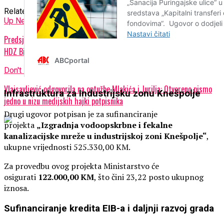
Related Topics:
Up Next
Predsjednik Čović uz izaslanstvo na sastanku s Predsjedništvom ŽO
HDZ BiH Posavina: Naglašena potpora razvojnim projektima županije
Don't Miss
Vlaisavljević odgovorila na optužbe Mlakića i Jurilja: Otvoreno pismo
Infrastruktura za Industrijsku zonu Knešpolje
jedno u nizu medijskih hajki potpisnika
Drugi ugovor potpisan je za sufinanciranje
projekta
„Izgradnja vodoopskrbne i fekalne
kanalizacijske mreže u industrijskoj zoni Knešpolje“
,
ukupne vrijednosti 525.330,00 KM.
Za provedbu ovog projekta Ministarstvo će
osigurati
122.000,00 KM
, što čini 23,22 posto ukupnog
iznosa.
Sufinanciranje kredita EIB-a i daljnji razvoj grada