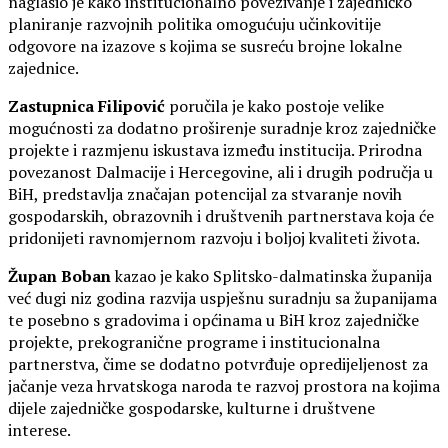
naglasio je kako institucionalno povezivanje i zajedničko
planiranje razvojnih politika omogućuju učinkovitije
odgovore na izazove s kojima se susreću brojne lokalne
zajednice.
Zastupnica Filipović
poručila je kako postoje velike
mogućnosti za dodatno proširenje suradnje kroz zajedničke
projekte i razmjenu iskustava između institucija. Prirodna
povezanost Dalmacije i Hercegovine, ali i drugih područja u
BiH, predstavlja značajan potencijal za stvaranje novih
gospodarskih, obrazovnih i društvenih partnerstava koja će
pridonijeti ravnomjernom razvoju i boljoj kvaliteti života.
Župan Boban
kazao je kako Splitsko-dalmatinska županija
već dugi niz godina razvija uspješnu suradnju sa županijama
te posebno s gradovima i općinama u BiH kroz zajedničke
projekte, prekogranične programe i institucionalna
partnerstva, čime se dodatno potvrđuje opredijeljenost za
jačanje veza hrvatskoga naroda te razvoj prostora na kojima
dijele zajedničke gospodarske, kulturne i društvene
interese.