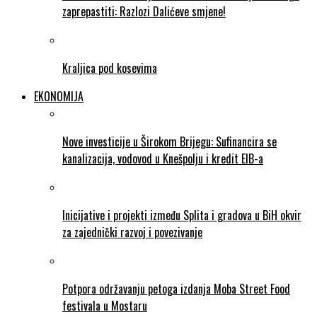
zaprepastiti: Razlozi Dalićeve smjene!
Kraljica pod kosevima
EKONOMIJA
Nove investicije u Širokom Brijegu: Sufinancira se
kanalizacija, vodovod u Knešpolju i kredit EIB-a
Inicijative i projekti između Splita i gradova u BiH okvir
za zajednički razvoj i povezivanje
Potpora održavanju petoga izdanja Moba Street Food
festivala u Mostaru