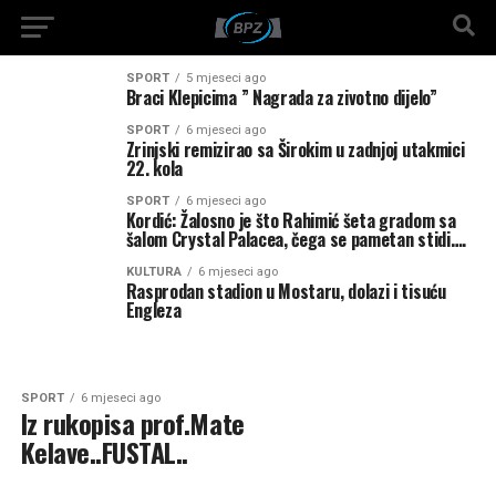
SPORT
5 mjeseci ago
Braci Klepicima ” Nagrada za zivotno dijelo”
SPORT
6 mjeseci ago
Zrinjski remizirao sa Širokim u zadnjoj utakmici
22. kola
SPORT
6 mjeseci ago
Kordić: Žalosno je što Rahimić šeta gradom sa
šalom Crystal Palacea, čega se pametan stidi….
KULTURA
6 mjeseci ago
Rasprodan stadion u Mostaru, dolazi i tisuću
Engleza
SPORT
6 mjeseci ago
Iz rukopisa prof.Mate
Kelave..FUSTAL..