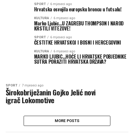
SPORT
6 mjeseci ago
Hrvatska osvojila europsku broncu u futsalu!
KULTURA
6 mjeseci ago
Marko Ljubic…U ZAGREBU THOMPSON I NAROD
KRSTILI VITEZOVE!
SPORT
6 mjeseci ago
ČESTITKE HRVATSKOJ I BOSNI I HERCEGOVINI
KULTURA
6 mjeseci ago
MARKO LJUBIC…HOĆE LI HRVATSKE POBJEDNIKE
SUTRA PORAZITI HRVATSKA DRŽAVA?
SPORT
7 mjeseci ago
Širokobriježanin Gojko Jelić novi
igrač Lokomotive
MORE POSTS