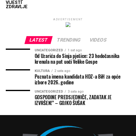
VIJESTI
ZDRAVLJE
ADVERTISEMENT
LATEST
TRENDING
VIDEOS
UNCATEGORIZED
1 sat ago
Od Uzarića do Sinja pješice: 23 hodočasnika
krenula na put uoči Velike Gospe
KULTURA
2 sata ago
Poznata imena kandidata HDZ-a BiH za opće
izbore 2026. godine
UNCATEGORIZED
3 sata ago
GOSPODINE PREDSJEDNIČE, ZADATAK JE
IZVRŠEN!” – GOJKO ŠUŠAK