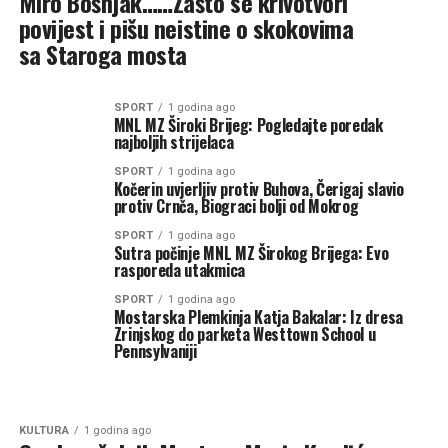
Miro Bošnjak……Zašto se krivotvori
povijest i pišu neistine o skokovima
sa Staroga mosta
SPORT
1 godina ago
MNL MZ Široki Brijeg: Pogledajte poredak
najboljih strijelaca
SPORT
1 godina ago
Kočerin uvjerljiv protiv Buhova, Čerigaj slavio
protiv Crnča, Biograci bolji od Mokrog
SPORT
1 godina ago
Sutra počinje MNL MZ Širokog Brijega: Evo
rasporeda utakmica
SPORT
1 godina ago
Mostarska Plemkinja Katja Bakalar: Iz dresa
Zrinjskog do parketa Westtown School u
Pennsylvaniji
KULTURA
1 godina ago