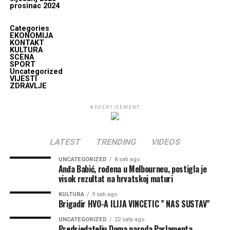
prosinac 2024
Categories
EKONOMIJA
KONTAKT
KULTURA
SCENA
SPORT
Uncategorized
VIJESTI
ZDRAVLJE
ADVERTISEMENT
LATEST
TRENDING
VIDEOS
UNCATEGORIZED
8 sati ago
Anđa Babić, rođena u Melbourneu, postigla je
visok rezultat na hrvatskoj maturi
KULTURA
9 sati ago
Brigadir HVO-A ILIJA VINCETIC ” NAS SUSTAV”
UNCATEGORIZED
22 sata ago
Predsjedatelju Doma naroda Parlamenta