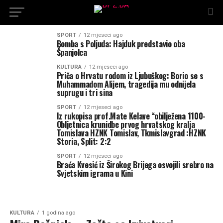
SPORT
12 mjeseci ago
Bomba s Poljuda: Hajduk predstavio oba
Španjolca
KULTURA
12 mjeseci ago
Priča o Hrvatu rodom iz Ljubuškog: Borio se s
Muhammadom Alijem, tragedija mu odnijela
suprugu i tri sina
SPORT
12 mjeseci ago
Iz rukopisa prof.Mate Kelave “obilježena 1100-
Obljetnica krunidbe prvog hrvatskog kralja
Tomislava HZNK Tomislav, Tkmislavgrad :HZNK
Storia, Split: 2:2
SPORT
12 mjeseci ago
Braća Kvesić iz Širokog Brijega osvojili srebro na
Svjetskim igrama u Kini
KULTURA
1 godina ago