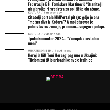
Federacije BiH Tomislave Martinović “Branitelji
nisu brojke ni sredstva za političke obračune.
KULTURA
8 mjeseci ago
Čitatelji portala MMPortal pitaju: gdje je ona
“modna diva iz Kotora”? A moj odgovor je
jednostavan: zima je, prosinac… snjegovi padaju.
KULTURA
2 godine ago
Tjedni komentar 2024… “Zauvijek si ostala u
meni”
UNCATEGORIZED
1 godina ago
Heroj iz BiH Toni Herceg poginuo u Ukrajini:
Tijelom zaštitio pripadnike svoje jedinice