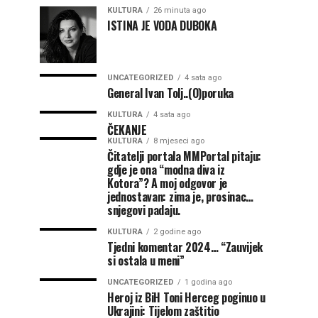
KULTURA
26 minuta ago
ISTINA JE VODA DUBOKA
UNCATEGORIZED
4 sata ago
General Ivan Tolj..(O)poruka
KULTURA
4 sata ago
ČEKANJE
KULTURA
8 mjeseci ago
Čitatelji portala MMPortal pitaju:
gdje je ona “modna diva iz
Kotora”? A moj odgovor je
jednostavan: zima je, prosinac…
snjegovi padaju.
KULTURA
2 godine ago
Tjedni komentar 2024… “Zauvijek
si ostala u meni”
UNCATEGORIZED
1 godina ago
Heroj iz BiH Toni Herceg poginuo u
Ukrajini: Tijelom zaštitio