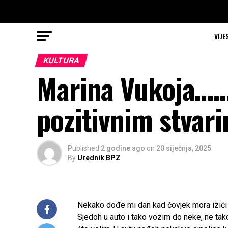
VIJE
KULTURA
Marina Vukoja……
pozitivnim stvarim
Published
2 godine ago
on
20 siječnja, 2025
By
Urednik BPZ
Nekako dođe mi dan kad čovjek mora izići iz 
Sjedoh u auto i tako vozim do neke, ne ta