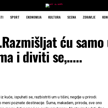
STI
SPORT
EKONOMIJA
KULTURA
SCENA
ZDRAVLJE
KON
Razmišljat ću samo 
a i diviti se,…..
kuće, ispuhati se, razbistriti um u tišini, negdje u prirodi.
ko meni poznate destinacije. Šuma, makadam, priroda, sve ono