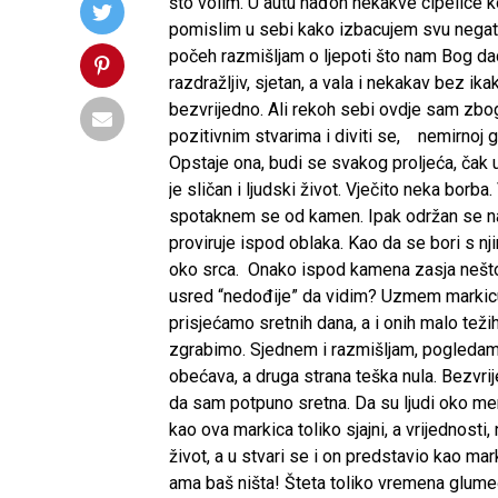
što volim. U autu nađoh nekakve cipelice
pomislim u sebi kako izbacujem svu negati
počeh razmišljam o ljepoti što nam Bog da
razdražljiv, sjetan, a vala i nekakav bez i
bezvrijedno. Ali rekoh sebi ovdje sam zbog
pozitivnim stvarima i diviti se,
nemirnoj gra
Opstaje ona, budi se svakog proljeća, čak u
je sličan i ljudski život. Vječito neka borba
spotaknem se od kamen. Ipak održan se na
proviruje ispod oblaka. Kao da se bori s nj
oko srca. Onako ispod kamena zasja nešto
usred “nedođije” da vidim? Uzmem markicu 
prisjećamo sretnih dana, a i onih malo težih
zgrabimo. Sjednem i razmišljam, pogledam u
obećava, a druga strana teška nula. Bezvr
da sam potpuno sretna. Da su ljudi oko men
kao ova markica toliko sjajni, a vrijednost
život, a u stvari se i on predstavio kao mar
ama baš ništa! Šteta toliko vremena glumeć