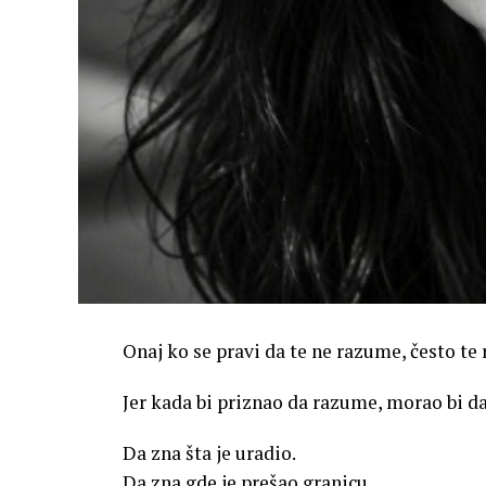
Onaj ko se pravi da te ne razume, često te
Jer kada bi priznao da razume, morao bi da
Da zna šta je uradio.
Da zna gde je prešao granicu.