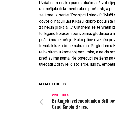
Uzdahnem onako punim plućima, život i lje
razmišljala ili komentirala o prošlosti, a p
se i one iz serije “Prosjaci i sinovi”: “Muči
govorio: naćuli uši Kikašu, dobro počuj šta 
za nečin plakala ….” Ustanem se te vratih 
te lagano koračam perivojima, gledajući u 
puše i nosi krošnje. Kako ptice cvrkuću pri
trenutak kako bi se nahranio. Pogledam u 
relaksiram u kamenoj oazi mira, a ne da r
pred svima nama. Ne osvrćući se ženo na 
utjecati! Zdravlje, čisto srce, ljubav, empati
RELATED TOPICS:
DON'T MISS
Britanski veleposlanik u BiH po
Grad Široki Brijeg