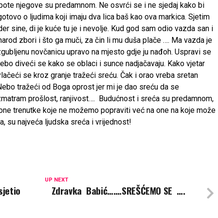
pote njegove su predamnom. Ne osvrći se i ne sjedaj kako bi
ogotovo o ljudima koji imaju dva lica baš kao ova markica. Sjetim
 der sine, di je kuće tu je i nevolje. Kud god sam odio vazda san i
narod zbori i što ga muči, za čin li mu duša plače …. Ma vazda je
izgubljenu novčanicu upravo na mjesto gdje ju nađoh. Uspravi se
nebo diveći se kako se oblaci i sunce nadjačavaju. Kako vjetar
vlačeći se kroz granje tražeći sreću. Čak i orao vreba sretan
Nebo tražeći od Boga oprost jer mi je dao sreću da se
azmatram prošlost, ranjivost…. Budućnost i sreća su predamnom,
one trenutke koje ne možemo popraviti već na one na koje može
ja, su najveća ljudska sreća i vrijednost!
UP NEXT
sjetio
Zdravka Babić…….SREŠĆEMO SE ….