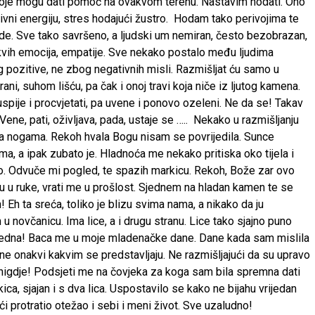
 koje mogu dati pomoć na ovakvom terenu. Nastavim hodati. Ono
vni energiju, stres hodajući žustro. Hodam tako perivojima te
de. Sve tako savršeno, a ljudski um nemiran, često bezobrazan,
kakvih emocija, empatije. Sve nekako postalo među ljudima
 pozitive, ne zbog negativnih misli. Razmišljat ću samo u
ni, suhom lišću, pa čak i onoj travi koja niče iz ljutog kamena.
spije i procvjetati, pa uvene i ponovo ozeleni. Ne da se! Takav
. Vene, pati, oživljava, pada, ustaje se ….. Nekako u razmišljanju
 nogama. Rekoh hvala Bogu nisam se povrijedila. Sunce
ima, a ipak zubato je. Hladnoća me nekako pritiska oko tijela i
. Odvuče mi pogled, te spazih markicu. Rekoh, Bože zar ovo
u ruke, vrati me u prošlost. Sjednem na hladan kamen te se
! Eh ta sreća, toliko je blizu svima nama, a nikako da ju
 novčanicu. Ima lice, a i drugu stranu. Lice tako sjajno puno
ijedna! Baca me u moje mladenačke dane. Dane kada sam mislila
e onakvi kakvim se predstavljaju. Ne razmišljajući da su upravo
i, nigdje! Podsjeti me na čovjeka za koga sam bila spremna dati
kica, sjajan i s dva lica. Uspostavilo se kako ne bijahu vrijedan
i protratio otežao i sebi i meni život. Sve uzaludno!