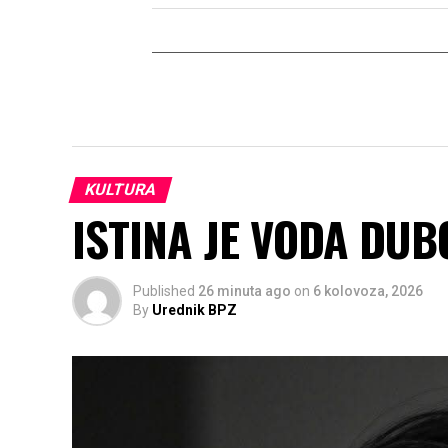
KULTURA
ISTINA JE VODA DU
Published
26 minuta ago
on
6 kolovoza, 2026
By
Urednik BPZ