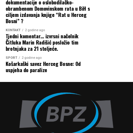
dokumentacije o oslobodilačko-
obrambenom Domovinskom rata u BiH s
Hoće li doista biti tako ili je već sjećanje na one koji su
Teška nesreća na dionici Stolac – Neum,
ciljem izdavanja knjige “Rat u Herceg
izborili slobodu ustupilo mjesto nekim drugim imenima i
Bosni” ?
sudarila se tri vozila, promet u
nekim drugim pričama?
KONTAKT
potpunom prekidu!
2 godine ago
Tjedni komentar… izvrsni načelnik
Did Vidurina
Čitluka Marin Radišić posložio tim
8 kolovoza, 2026
brotnjaka za 21 stoljeće.
Mate Rimac otvorio novi pogon u
SPORT
2 godine ago
Košarkaški savez Herceg Bosne: Od
Francuskoj i rasprodao Tourbillon od 3,8
uspjeha do paralize
milijuna eura!
8 kolovoza, 2026
REVOLUCIONARNO OTKRIĆE
ZNANSTVENIKA: Izumljena medicinska
žvakaća guma koja uništava viruse i
bakterije uzročnike raka!