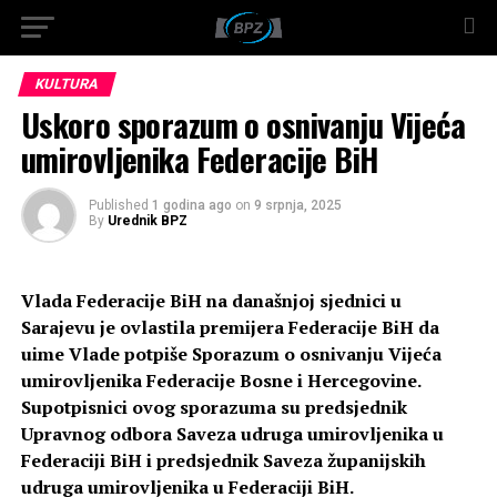
KULTURA
Uskoro sporazum o osnivanju Vijeća
umirovljenika Federacije BiH
Published
1 godina ago
on
9 srpnja, 2025
By
Urednik BPZ
Vlada Federacije BiH na današnjoj sjednici u
Sarajevu je ovlastila premijera Federacije BiH da
uime Vlade potpiše Sporazum o osnivanju Vijeća
umirovljenika Federacije Bosne i Hercegovine.
Supotpisnici ovog sporazuma su predsjednik
Upravnog odbora Saveza udruga umirovljenika u
Federaciji BiH i predsjednik Saveza županijskih
udruga umirovljenika u Federaciji BiH.