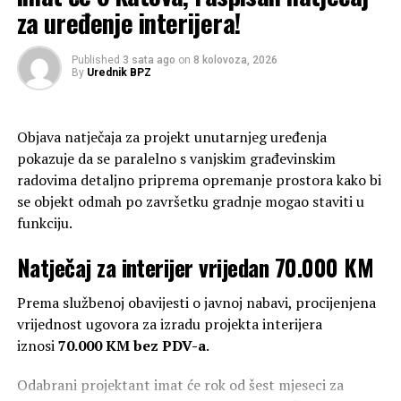
propisa iz oblasti mirovinskog i invalidskog osiguranja,
za uređenje interijera!
preporuke, informacije, mišljenja i zaključke dostavlja
Vladi putem resornog ministarstva, potiče mirno
Published
3 sata ago
on
8 kolovoza, 2026
By
Urednik BPZ
rješavanje svih pitanja iz oblasti mirovinskog i
invalidskog sustava, razmatra nacrte zakona,
podzakonskih akata, programa i drugih dokumenata iz
Objava natječaja za projekt unutarnjeg uređenja
djelokruga svog rada i svoja mišljenja o tim
pokazuje da se paralelno s vanjskim građevinskim
dokumentima putem resornog ministarstva dostavlja
radovima detaljno priprema opremanje prostora kako bi
Vladi. Vijeće prati i primjenu propisa i ostvarivanje prava
se objekt odmah po završetku gradnje mogao staviti u
iz oblasti mirovinskog i invalidskog osiguranja te
funkciju.
predlaže nadležnim tijelima i institucijama mjere za
ostvarivanje i unaprjeđivanje tih prava.
Natječaj za interijer vrijedan 70.000 KM
Podsjetimo, Vlada Federacije BiH je već ranije prihvatila
Prema službenoj obavijesti o javnoj nabavi, procijenjena
Informaciju Federalnog ministarstva rada i socijalne
vrijednost ugovora za izradu projekta interijera
politike o potrebi formiranja Vijeća umirovljenika
iznosi
70.000 KM bez PDV-a
.
Federacije BiH, kada je i zadužila Ministarstvo da s
predstavnicima dva saveza udruga umirovljenika u
Odabrani projektant imat će rok od šest mjeseci za
Federaciji BiH usuglasi tekst sporazuma o osnivanju