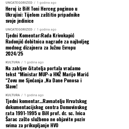
UNCATEGORIZED
1 godina ago
kolektivnom sjećanju njegovo mjesto zauzme 12.
Ako želite znati gdje će tijekom kolovoza
Heroj iz BiH Toni Herceg poginuo u
kolovoza.
Ukrajini: Tijelom zaštitio pripadnike
biti radarske kontrole u HNŽ,…
svoje jedinice
Takvima, koji su vam obećali da će vaša imena biti
4 kolovoza, 2026
zlatnim slovima upisana u hrvatskoj povijesti, nije dosta
UNCATEGORIZED
1 godina ago
Tjedni Komentar:Rada Krivokapić
što su upisali svoja imena u vlasničke listove tvornica,
POLITIČKI ZAPLET U UTVRDI HDZ-a:
Radonjić dobitnica nagrade za najboljeg
nekretnina i trgovačkih društava, neho sada žele i na
modnog dizajnera za Južnu Evropu
Oporba stigla u Široki Brijeg, zabranjena
spomenike.
2024/25
im…
KULTURA
1 godina ago
U danima kada Šuica živi punim plućima, kada se broj
Na zahtjev čitatelja portala vraćamo
stanovnika višestruko poveća i kada se održavaju brojna
4 kolovoza, 2026
tekst “Ministar MUP-a HNŽ Marijo Marić
događanja, svatko može izabrati gdje će biti toga dana i s
“Zovu me Sjećanja ,Na Dane Ponosa i
Nove investicije u Širokom Brijegu:
kim provesti vrijeme, na kraju, neka sam odgovori na
Slave!
Sufinancira se kanalizacija, vodovod u
jedno pitanje:
KULTURA
1 godina ago
Kome će 12. kolovoza pljeskati Šuica?
Tjedni komentar…Ravnatelju Hrvatskog
Knešpolju i…
dokumentacijskog centra Domovinskog
Stih jedne ratne pjesme kaže:
rata 1991-1995 u BiH prof. dr. sc. Ivica
4 kolovoza, 2026
„Kad prođe rat i zvijeri odu, kad nam opet sloboda svane,
Šarac zašto službeno ne objavite poziv
Najnovije objave
svima za prikupljanje HVO
hrvatski narod pamtit će gardu i ove crne krvave dane…”