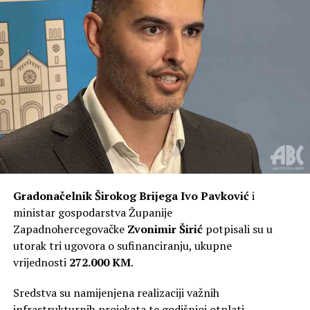
Foto: Vlada HNŽ
U području poljoprivrede i javnog zdravstva, usvojen
Gradonačelnik Širokog Brijega
Ivo Pavković
i
je
Program utroška sredstava za veterinarstvo u
ministar gospodarstva Županije
iznosu od 180.000 KM
, s ciljem poboljšanja zdravlja
Zapadnohercegovačke
Zvonimir Širić
potpisali su u
životinja i ljudi kroz nadzor ispravnosti namirnica
utorak tri ugovora o sufinanciranju, ukupne
životinjskog podrijetla te suzbijanje zaraznih i
vrijednosti
272.000 KM
.
zoonotskih bolesti.
Sredstva su namijenjena realizaciji važnih
Za očuvanje sjećanja i infrastrukture, odobreno je
infrastrukturnih projekata te godišnjoj otplati