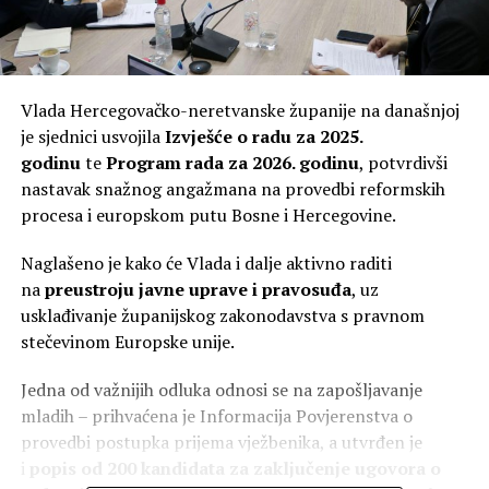
Vlada Hercegovačko-neretvanske županije na današnjoj
je sjednici usvojila
Izvješće o radu za 2025.
godinu
te
Program rada za 2026. godinu
, potvrdivši
nastavak snažnog angažmana na provedbi reformskih
procesa i europskom putu Bosne i Hercegovine.
Naglašeno je kako će Vlada i dalje aktivno raditi
na
preustroju javne uprave i pravosuđa
, uz
usklađivanje županijskog zakonodavstva s pravnom
stečevinom Europske unije.
Jedna od važnijih odluka odnosi se na zapošljavanje
mladih – prihvaćena je Informacija Povjerenstva o
provedbi postupka prijema vježbenika, a utvrđen je
i
popis od 200 kandidata za zaključenje ugovora o