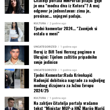
Čitatelji portala MMPortal pitaju: gdje
je ona “modna diva iz Kotora”? A moj
odgovor je jednostavan: zima je,
prosinac… snjegovi padaju.
Zahvalnica Vladi HNŽ-a na potpori
KULTURA
2 godine ago
Tjedni komentar 2024… “Zauvijek si
Najnovije objave
održavanju športsko-edukacijskoga
ostala u meni”
kampa ”Izlazi vani”
Poskok joj ušao u kuhinju dok je bila
UNCATEGORIZED
1 godina ago
Oštra osuda predsjednice Buhač nakon
sama s dvoje male djece, vatrogasci je
Heroj iz BiH Toni Herceg poginuo u
Ukrajini: Tijelom zaštitio pripadnike
skrnavljenja crkvenoga prostora i
odbili: “Mi ne radimo sa zmijama!”
svoje jedinice
vjerskoga znamenja u Međugorju
4 kolovoza, 2026
UNCATEGORIZED
1 godina ago
Tjedni Komentar:Rada Krivokapić
Sjednica Vlade HNŽ-a nije održana zbog
Lovačke priče Zukana Heleza: Hvali se
Radonjić dobitnica nagrade za najboljeg
modnog dizajnera za Južnu Evropu
neobrazloženoga izostanka ministara iz
lovom srpskih specijalaca u Bugojnu ali
2024/25
SDA i SDP-a
ulova ipak nigdje, kaže pobjegli
KULTURA
1 godina ago
Na zahtjev čitatelja portala vraćamo
4 kolovoza, 2026
Buhač, Bevanda i Radišić obišli novo
tekst “Ministar MUP-a HNŽ Marijo Marić