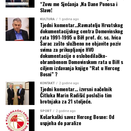
“Zovu me Sjećanja ,Na Dane Ponosa i
cestovno raskružje Kaktus u Čitluku
Grmoja traži vojsku na granici s BiH:
Slave!
Postoji mogućnost da netko zakuha
Predsjednica Buhač ugostila rukovodstvo
KULTURA
1 godina ago
Tjedni komentar…Ravnatelju Hrvatskog
stvar
i uspješne plivače SPK Zrinjski Mostar
dokumentacijskog centra Domovinskog
rata 1991-1995 u BiH prof. dr. sc. Ivica
4 kolovoza, 2026
Predsjednica Buhač pokroviteljica
Šarac zašto službeno ne objavite poziv
svima za prikupljanje HVO
ŠIROKI BRIJEG: U petak premijera
odlaska mostarskih gimnazijalaca na
Najčitanije
dokumentacije o oslobodilačko-
kratkog filma nastalog u sklopu
obrambenom Domovinskom rata u BiH s
Međunarodnu olimpijadu u Kazahstan
ciljem izdavanja knjige “Rat u Herceg
Wandering Film School ’26
Bosni” ?
Buhač u Skupštini: Vlada HNŽ-a ima nultu
4 kolovoza, 2026
KONTAKT
2 godine ago
toleranciju prema svakomu obliku nasilja
Tjedni komentar… izvrsni načelnik
Zapratite nas
Čitluka Marin Radišić posložio tim
Predsjednica Buhač otvorila središnju
brotnjaka za 21 stoljeće.
Facebook
Instagram
Youtube
Tiktok
HDZ BiH
proslavu Međunarodnih večeri folklora u
FBiH Povijesna sjednica o univerzalnom dječjem
SPORT
2 godine ago
Košarkaški savez Herceg Bosne: Od
dodatku – u fokusu model 2C i jačanje podrške
Vionici
uspjeha do paralize
obiteljima