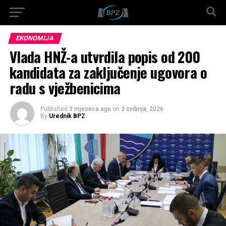
EKONOMIJA
Vlada HNŽ-a utvrdila popis od 200
kandidata za zaključenje ugovora o
radu s vježbenicima
Published
3 mjeseca ago
on
3 svibnja, 2026
By
Urednik BPZ