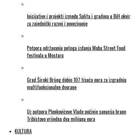
Inicijative i projekti između Splita i gradova u BiH okvir
za zajednički razvoj i povezivanje
Potpora održavanju petoga izdanja Moba Street Food
festivala u Mostaru
Grad Široki Brijeg dobio 107 tisuća eura za izgradnju
multifunkcionalne dvorane
Uz potporu Plenkovićeve Vlade počinje sanacija brane
Tribistovo vrijedna dva milijuna eura
KULTURA