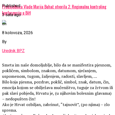
Published
Predsjednica Vlade Marija Buhač otvorila 2. Regionalnu kontroling
konferenciju u BiH
3 sata ago
on
8 kolovoza, 2026
By
Urednik BPZ
Smeta im naše domoljublje, bilo da se manifestira pjesnom,
pokličem, simbolom, znakom, datumom, sjećanjem,
uspomenom, tugom, žaljenjem, radosti, slavljem, …
Bilo koja pjesma, pozdrav, poklič, simbol, znak, datum, čin,
emocija kojom se obilježava mučeništvo, tuguje za žrtvom ili
pak slavi pobjeda, Hrvatu je, (u njihovim bolesnim glavama)
– nedopušten čin!
Ako je Hrvat ozbiljan, zabrinut, “tajnovit”, (po njima) – zlo
sprema.