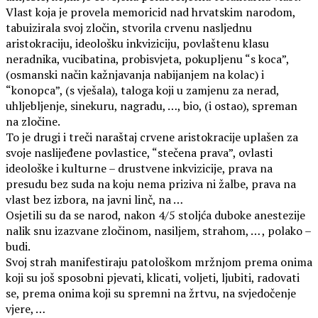
Vlast koja je provela memoricid nad hrvatskim narodom,
tabuizirala svoj zločin, stvorila crvenu nasljednu
aristokraciju, ideološku inkviziciju, povlaštenu klasu
neradnika, vucibatina, probisvjeta, pokupljenu “s koca”,
(osmanski način kažnjavanja nabijanjem na kolac) i
“konopca”, (s vješala), taloga koji u zamjenu za nerad,
uhljebljenje, sinekuru, nagradu, …, bio, (i ostao), spreman
na zločine.
To je drugi i treči naraštaj crvene aristokracije uplašen za
svoje naslijeđene povlastice, “stečena prava”, ovlasti
ideološke i kulturne – drustvene inkvizicije, prava na
presudu bez suda na koju nema priziva ni žalbe, prava na
vlast bez izbora, na javni linč, na …
Osjetili su da se narod, nakon 4/5 stoljća duboke anestezije
nalik snu izazvane zločinom, nasiljem, strahom, … , polako –
budi.
Svoj strah manifestiraju patološkom mržnjom prema onima
koji su još sposobni pjevati, klicati, voljeti, ljubiti, radovati
se, prema onima koji su spremni na žrtvu, na svjedočenje
vjere, …