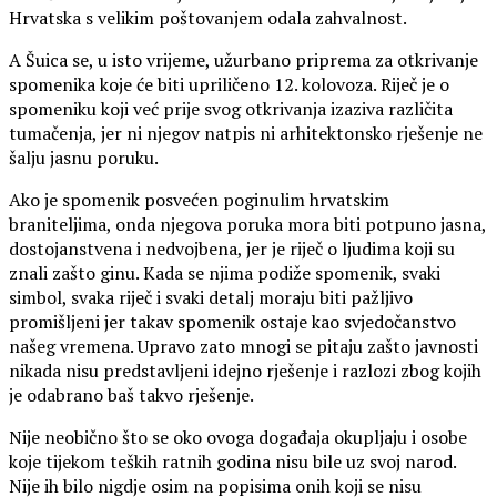
Hrvatska s velikim poštovanjem odala zahvalnost.
A Šuica se, u isto vrijeme, užurbano priprema za otkrivanje
spomenika koje će biti upriličeno 12. kolovoza. Riječ je o
spomeniku koji već prije svog otkrivanja izaziva različita
tumačenja, jer ni njegov natpis ni arhitektonsko rješenje ne
šalju jasnu poruku.
Ako je spomenik posvećen poginulim hrvatskim
braniteljima, onda njegova poruka mora biti potpuno jasna,
dostojanstvena i nedvojbena, jer je riječ o ljudima koji su
znali zašto ginu. Kada se njima podiže spomenik, svaki
simbol, svaka riječ i svaki detalj moraju biti pažljivo
promišljeni jer takav spomenik ostaje kao svjedočanstvo
našeg vremena. Upravo zato mnogi se pitaju zašto javnosti
nikada nisu predstavljeni idejno rješenje i razlozi zbog kojih
je odabrano baš takvo rješenje.
Nije neobično što se oko ovoga događaja okupljaju i osobe
koje tijekom teških ratnih godina nisu bile uz svoj narod.
Nije ih bilo nigdje osim na popisima onih koji se nisu