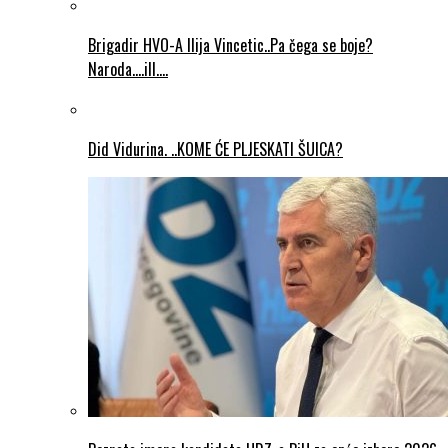
Brigadir HVO-A Ilija Vincetic..Pa čega se boje?
Naroda….ill….
Did Vidurina. ..KOME ĆE PLJESKATI ŠUICA?