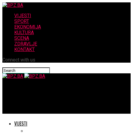
VIJESTI
SPORT
EKONOMIJA
KULTURA
SCENA
ZDRAVLJE
KONTAKT
Connect with us
BPZ.BA
Iz rukopisa gradonacelnika Mostara dr.Maria Kordica..Mostar
neće biti talac političkih manipulacija”
VIJESTI