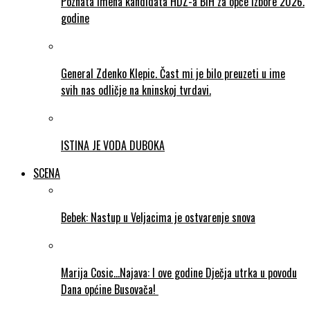
Poznata imena kandidata HDZ-a BiH za opće izbore 2026.
godine
General Zdenko Klepic. Čast mi je bilo preuzeti u ime
svih nas odličje na kninskoj tvrdavi.
ISTINA JE VODA DUBOKA
SCENA
Bebek: Nastup u Veljacima je ostvarenje snova
Marija Cosic…Najava: I ove godine Dječja utrka u povodu
Dana općine Busovača!