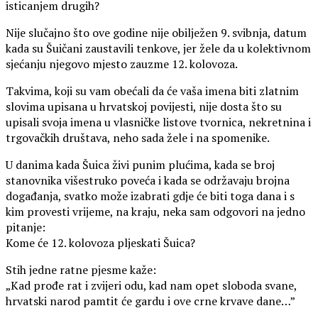
isticanjem drugih?
Nije slučajno što ove godine nije obilježen 9. svibnja, datum
kada su Šuičani zaustavili tenkove, jer žele da u kolektivnom
sjećanju njegovo mjesto zauzme 12. kolovoza.
Takvima, koji su vam obećali da će vaša imena biti zlatnim
slovima upisana u hrvatskoj povijesti, nije dosta što su
upisali svoja imena u vlasničke listove tvornica, nekretnina i
trgovačkih društava, neho sada žele i na spomenike.
U danima kada Šuica živi punim plućima, kada se broj
stanovnika višestruko poveća i kada se održavaju brojna
događanja, svatko može izabrati gdje će biti toga dana i s
kim provesti vrijeme, na kraju, neka sam odgovori na jedno
pitanje:
Kome će 12. kolovoza pljeskati Šuica?
Stih jedne ratne pjesme kaže:
„Kad prođe rat i zvijeri odu, kad nam opet sloboda svane,
hrvatski narod pamtit će gardu i ove crne krvave dane…”