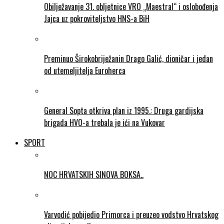
Obilježavanje 31. obljetnice VRO „Maestral“ i oslobođenja
Jajca uz pokroviteljstvo HNS-a BiH
Preminuo Širokobriježanin Drago Galić, dioničar i jedan
od utemeljitelja Euroherca
General Sopta otkriva plan iz 1995.: Druga gardijska
brigada HVO-a trebala je ići na Vukovar
SPORT
NOC HRVATSKIH SINOVA BOKSA..
Varvodić pobijedio Primorca i preuzeo vodstvo Hrvatskog