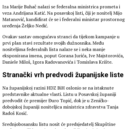
Iza Marije Buhač nalazi se federalna ministrica prometa i
veza Andrijana Katić. Na posavskoj listi, čiji je nositelj Mijo
Matanović, kandidirat će se i federalni ministar prostornog
uređenja Željko Nedić.
Ovakav sastav omogućava stranci da tijekom kampanje u
prvi plan stavi rezultate svojih dužnosnika. Među
nositeljima federalnih lista nalaze se i neka manje
eksponirana imena, poput Gorana Jurića, Ive Majstorovića,
Daniele Miloš, Igora Radovanovića i Tomislava Krište.
Stranački vrh predvodi županijske liste
Na županijskoj razini HDZ BiH oslonio se na istaknute
predstavnike aktualne vlasti. Listu u Posavskoj županiji
predvodit će premijer Đuro Topić, dok je u Zeničko-
dobojskoj županiji nositeljica ministrica zdravstva Tanja
Radoš Kosić.
Srednjobosansku listu nosit će predsjedatelj Skupštine