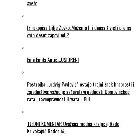
sveto
Iz rukopisa Ljilje Zovko..Možemo li i danas živjeti prema
ovih deset zapovijedi?
Ema Emila Antic….USIDRENI
Postrojba „Ludvig Pavlović” ostaje trajni znak hrabrosti i
zajedništva; važno je sačuvati vrijednosti Domovinskog
rata i ravnopravnost Hrvata u BiH
TJEDNI KOMENTAR Uvažena modna kraljice, Rado
Krivokapić Radonjić,