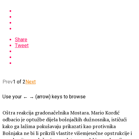
Share
Tweet
Prev
1 of 2
Next
Use your ← → (arrow) keys to browse
Oštra reakcija gradonačelnika Mostara. Mario Kordić
odbacio je optužbe dijela bošnjačkih dužnosnika, ističući
kako ga lažima pokušavaju prikazati kao protivnika
Bošnjaka ne bi li prikrili vlastite višemjesečne opstrukcije i