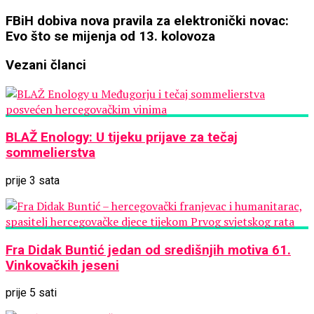
MNL
MZ
FBiH
FBiH dobiva nova pravila za elektronički novac:
općine
dobiva
Evo što se mijenja od 13. kolovoza
Čitluk
nova
–
pravila
Vezani članci
Brotnjo
za
2026.
elektronički
novac:
Evo
što
BLAŽ Enology: U tijeku prijave za tečaj
se
sommelierstva
mijenja
od
13.
prije 3 sata
kolovoza
Fra Didak Buntić jedan od središnjih motiva 61.
Vinkovačkih jeseni
prije 5 sati