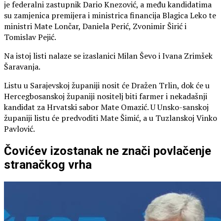
je federalni zastupnik Dario Knezović, a među kandidatima
su zamjenica premijera i ministrica financija Blagica Leko te
ministri Mate Lončar, Daniela Perić, Zvonimir Širić i
Tomislav Pejić.
Na istoj listi nalaze se izaslanici Milan Ševo i Ivana Zrimšek
Šaravanja.
Listu u Sarajevskoj županiji nosit će Dražen Trlin, dok će u
Hercegbosanskoj županiji nositelj biti farmer i nekadašnji
kandidat za Hrvatski sabor Mate Omazić. U Unsko-sanskoj
županiji listu će predvoditi Mate Šimić, a u Tuzlanskoj Vinko
Pavlović.
Čovićev izostanak ne znači povlačenje
stranačkog vrha