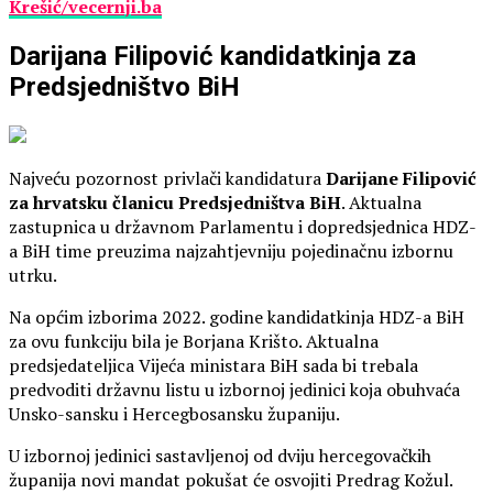
Krešić/vecernji.ba
Darijana Filipović kandidatkinja za
Predsjedništvo BiH
Najveću pozornost privlači kandidatura
Darijane Filipović
za hrvatsku članicu Predsjedništva BiH
. Aktualna
zastupnica u državnom Parlamentu i dopredsjednica HDZ-
a BiH time preuzima najzahtjevniju pojedinačnu izbornu
utrku.
Na općim izborima 2022. godine kandidatkinja HDZ-a BiH
za ovu funkciju bila je Borjana Krišto. Aktualna
predsjedateljica Vijeća ministara BiH sada bi trebala
predvoditi državnu listu u izbornoj jedinici koja obuhvaća
Unsko-sansku i Hercegbosansku županiju.
U izbornoj jedinici sastavljenoj od dviju hercegovačkih
županija novi mandat pokušat će osvojiti Predrag Kožul.