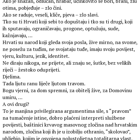
Ako je snažan, odlučan, hrabar, učinkovito se bori, brani, zlu
otima, pobjeđuje – zlo čini.
Ako se raduje, veseli, kliče, pjeva – zlo slavi.
Tko su ti Hrvati koji sebi to dopuštaju i tko su ti drugi, koji
ih sputavaju, ograničavaju, progone, optužuju, sude,
kažnjavaju, …
Hrvati su narod koji gleda svoja posla, žive mirno, na svome,
ne posežu za tuđim, ne svojataju tuđe, imaju svoju povijest,
vjeru, kulturu, jezik, identitet.
Ne diraju nikoga, ne prijete, ali znaju se, šutke, bez velikih
riječi – žestoko oduprijeti.
Djelima.
Tada ljutu ranu liječe ljutom travom.
Bogu vjerni, za dom spremni, za obitelj žive, za Domovinu
umiru, …
A ovi drugi?
To je manjina privilegirana argumentima sile, s “pravom”
na tumačenje istine, dobro plaćeni interpreti službene
povijesti, baštinici krvavog masovnog zločina nad hrvatskim
narodom, zločina koji ih je u izobilju othranio, “skolovao”,
uhljebio, kojim je osvojena polustoljetna totalitarna vlast.