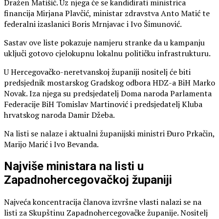
Dražen Matišić. Uz njega će se kandidirati ministrica
financija Mirjana Plavčić, ministar zdravstva Anto Matić te
federalni izaslanici Boris Mrnjavac i Ivo Šimunović.
Sastav ove liste pokazuje namjeru stranke da u kampanju
uključi gotovo cjelokupnu lokalnu političku infrastrukturu.
U Hercegovačko-neretvanskoj županiji nositelj će biti
predsjednik mostarskog Gradskog odbora HDZ-a BiH Marko
Novak. Iza njega su predsjedatelj Doma naroda Parlamenta
Federacije BiH Tomislav Martinović i predsjedatelj Kluba
hrvatskog naroda Damir Džeba.
Na listi se nalaze i aktualni županijski ministri Đuro Prkačin,
Marijo Marić i Ivo Bevanda.
Najviše ministara na listi u
Zapadnohercegovačkoj županiji
Najveća koncentracija članova izvršne vlasti nalazi se na
listi za Skupštinu Zapadnohercegovačke županije. Nositelj