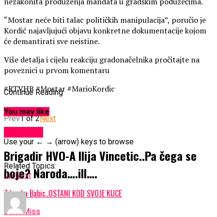
nezakonita produženja mandata u gradskim poduzećima.
“Mostar neće biti talac političkih manipulacija”, poručio je
Kordić najavljujući objavu konkretne dokumentacije kojom
će demantirati sve neistine.
Više detalja i cijelu reakciju gradonačelnika pročitajte na
poveznici u prvom komentaru
#RTVHB #Mostar #MarioKordic
Continue Reading
You may like
Prev
1 of 2
Next
KULTURA
Use your ← → (arrow) keys to browse
Brigadir HVO-A Ilija Vincetic..Pa čega se
Related Topics:
boje? Naroda….ill….
Up Next
Zdravka Babic..OSTANI KOD SVOJE KUCE
Don't Miss