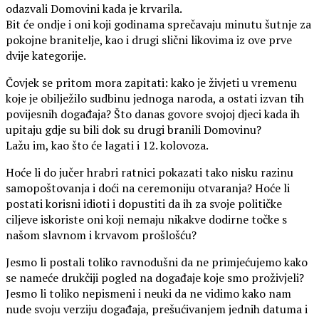
odazvali Domovini kada je krvarila.
Bit će ondje i oni koji godinama sprečavaju minutu šutnje za
pokojne branitelje, kao i drugi slični likovima iz ove prve
dvije kategorije.
Čovjek se pritom mora zapitati: kako je živjeti u vremenu
koje je obilježilo sudbinu jednoga naroda, a ostati izvan tih
povijesnih događaja? Što danas govore svojoj djeci kada ih
upitaju gdje su bili dok su drugi branili Domovinu?
Lažu im, kao što će lagati i 12. kolovoza.
Hoće li do jučer hrabri ratnici pokazati tako nisku razinu
samopoštovanja i doći na ceremoniju otvaranja? Hoće li
postati korisni idioti i dopustiti da ih za svoje političke
ciljeve iskoriste oni koji nemaju nikakve dodirne točke s
našom slavnom i krvavom prošlošću?
Jesmo li postali toliko ravnodušni da ne primjećujemo kako
se nameće drukčiji pogled na događaje koje smo proživjeli?
Jesmo li toliko nepismeni i neuki da ne vidimo kako nam
nude svoju verziju događaja, prešućivanjem jednih datuma i