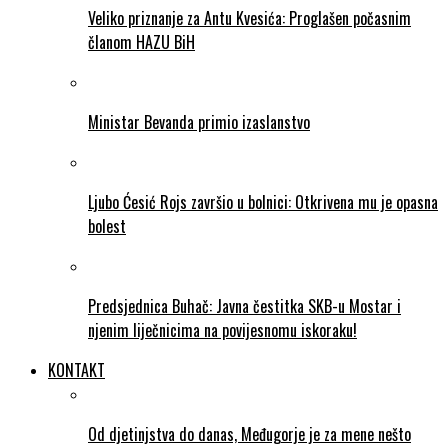
Veliko priznanje za Antu Kvesića: Proglašen počasnim
članom HAZU BiH
Ministar Bevanda primio izaslanstvo
Ljubo Ćesić Rojs završio u bolnici: Otkrivena mu je opasna
bolest
Predsjednica Buhač: Javna čestitka SKB-u Mostar i
njenim liječnicima na povijesnomu iskoraku!
KONTAKT
Od djetinjstva do danas, Međugorje je za mene nešto