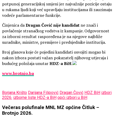
potpunoj generacijskoj smjeni jer najvažnije pozicije ostaju
u rukama ljudi koji već upravljaju institucijama ili zauzimaju
vodeće parlamentarne funkcije.
Činjenica da
Dragan Čović nije kandidat
ne znači i
povlačenje stranačkog vodstva iz kampanje. Odgovornost
za izborni rezultat raspoređena je na njegove najbliže
suradnike, ministre, premijere i predsjednike institucija.
Broj glasova koje će pojedini kandidati osvojiti mogao bi
nakon izbora postati važan pokazatelj njihovog utjecaja i
budućeg položaja unutar
HDZ-a BiH
.
www.brotnjo.ba
Borjana Krišto
Darijana Filipović
Dragan Čović
HDZ BiH
izbori
2026.
izborne liste HDZ-a BiH
opći izbori u BiH
Večeras
Večeras polufinale MNL MZ općine Čitluk –
polufinale
Brotnjo 2026.