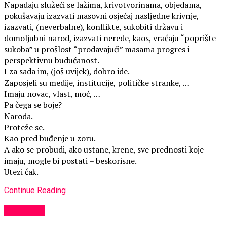
Napadaju služeći se lažima, krivotvorinama, objedama,
pokušavaju izazvati masovni osjećaj nasljedne krivnje,
izazvati, (neverbalne), konflikte, sukobiti državu i
domoljubni narod, izazvati nerede, kaos, vraćaju “poprište
sukoba” u prošlost “prodavajući” masama progres i
perspektivnu budućanost.
I za sada im, (još uvijek), dobro ide.
Zaposjeli su medije, institucije, političke stranke, …
Imaju novac, vlast, moć, …
Pa čega se boje?
Naroda.
Proteže se.
Kao pred buđenje u zoru.
A ako se probudi, ako ustane, krene, sve prednosti koje
imaju, mogle bi postati – beskorisne.
Utezi čak.
Continue Reading
KULTURA