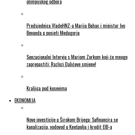
olimpijskog odbora
Predsjednica VladeHNZ-a Marija Buhac i ministar Ivo
Bevanda u posjeti Medugorju
Senzacionalni Intervju s Mariom Zorkom koji će mnoge
zaprepastiti: Razlozi Dalićeve smjene!
Kraljica pod kosevima
EKONOMIJA
Nove investicije u Širokom Brijegu: Sufinancira se
kanalizacija, vodovod u Knešpolju i kredit EIB-a