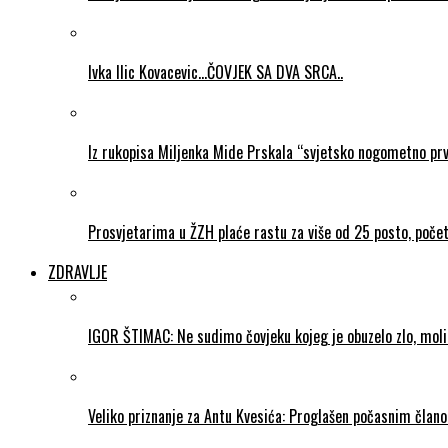
Ivka Ilic Kovacevic…ČOVJEK SA DVA SRCA..
Iz rukopisa Miljenka Mide Prskala “svjetsko nogometno pr
Prosvjetarima u ŽZH plaće rastu za više od 25 posto, poč
ZDRAVLJE
IGOR ŠTIMAC: Ne sudimo čovjeku kojeg je obuzelo zlo, mol
Veliko priznanje za Antu Kvesića: Proglašen počasnim čla