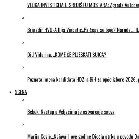
VELIKA INVESTICIJA U SREDIŠTU MOSTARA: Zgrada Autocesta 
Brigadir HVO-A Ilija Vincetic..Pa čega se boje? Naroda….ill
Did Vidurina. ..KOME ĆE PLJESKATI ŠUICA?
Poznata imena kandidata HDZ-a BiH za opće izbore 2026. 
SCENA
Bebek: Nastup u Veljacima je ostvarenje snova
Marija Cosic…Najava: I ove godine Dječja utrka u povodu D