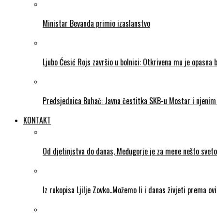
Ministar Bevanda primio izaslanstvo
Ljubo Ćesić Rojs završio u bolnici: Otkrivena mu je opasna 
Predsjednica Buhač: Javna čestitka SKB-u Mostar i njenim 
KONTAKT
Od djetinjstva do danas, Međugorje je za mene nešto sveto
Iz rukopisa Ljilje Zovko..Možemo li i danas živjeti prema ov