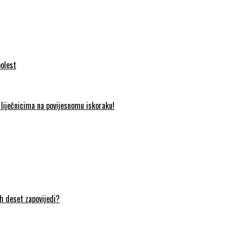
bolest
liječnicima na povijesnomu iskoraku!
ih deset zapovijedi?