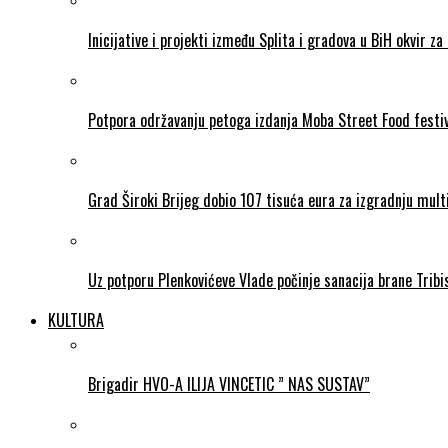
Inicijative i projekti između Splita i gradova u BiH okvir za 
Potpora održavanju petoga izdanja Moba Street Food festi
Grad Široki Brijeg dobio 107 tisuća eura za izgradnju mul
Uz potporu Plenkovićeve Vlade počinje sanacija brane Tribi
KULTURA
Brigadir HVO-A ILIJA VINCETIC ” NAS SUSTAV”