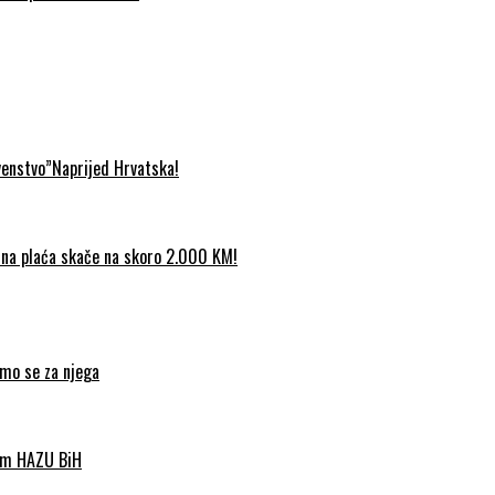
venstvo”Naprijed Hrvatska!
etna plaća skače na skoro 2.000 KM!
imo se za njega
nom HAZU BiH