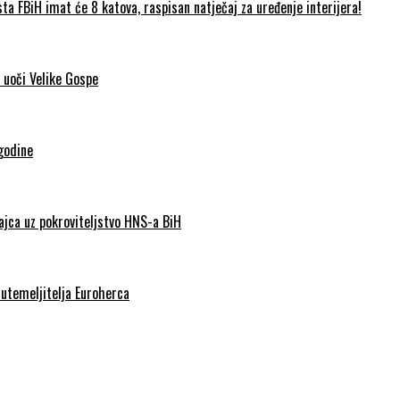
FBiH imat će 8 katova, raspisan natječaj za uređenje interijera!
 uoči Velike Gospe
godine
Jajca uz pokroviteljstvo HNS-a BiH
 utemeljitelja Euroherca