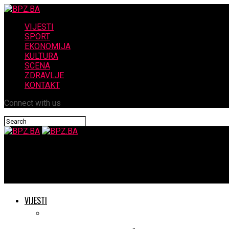
VIJESTI
SPORT
EKONOMIJA
KULTURA
SCENA
ZDRAVLJE
KONTAKT
Connect with us
BPZ.BA
Radni sastanak predsjednika Čovića sa Županijskim odborom HD
VIJESTI