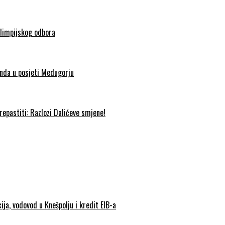
olimpijskog odbora
nda u posjeti Medugorju
epastiti: Razlozi Dalićeve smjene!
ija, vodovod u Knešpolju i kredit EIB-a