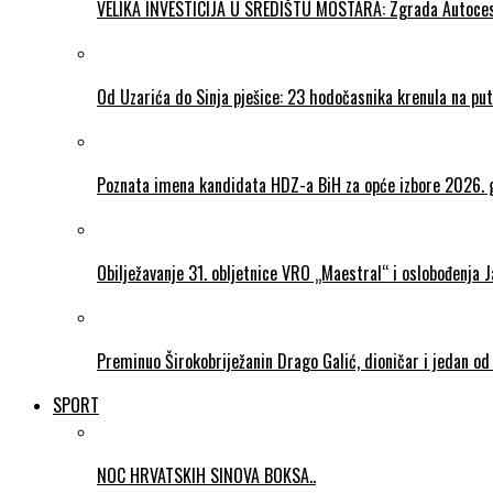
VELIKA INVESTICIJA U SREDIŠTU MOSTARA: Zgrada Autocesta 
Od Uzarića do Sinja pješice: 23 hodočasnika krenula na put
Poznata imena kandidata HDZ-a BiH za opće izbore 2026. 
Obilježavanje 31. obljetnice VRO „Maestral“ i oslobođenja 
Preminuo Širokobriježanin Drago Galić, dioničar i jedan od
SPORT
NOC HRVATSKIH SINOVA BOKSA..