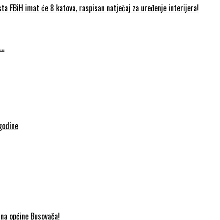
FBiH imat će 8 katova, raspisan natječaj za uređenje interijera!
….
godine
ana općine Busovača!