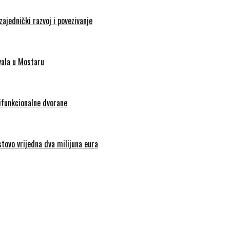
zajednički razvoj i povezivanje
vala u Mostaru
tifunkcionalne dvorane
stovo vrijedna dva milijuna eura