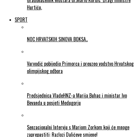
Gradonacelnik Mostara dr.Mario Kordic ‘Dragi ministre
Hurtiću,
SPORT
NOC HRVATSKIH SINOVA BOKSA..
Varvodić pobijedio Primorca i preuzeo vodstvo Hrvatskog
olimpijskog odbora
Predsjednica VladeHNZ-a Marija Buhac i ministar Ivo
Bevanda u posjeti Medugorju
Senzacionalni Intervju s Mariom Zorkom koji će mnoge
zaprepastiti: Razlozi Dalićeve smjene!