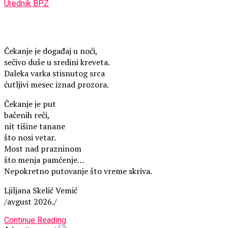
Urednik BPZ
Čekanje je događaj u noći,
sečivo duše u sredini kreveta.
Daleka varka stisnutog srca
ćutljivi mesec iznad prozora.
Čekanje je put
bačenih reči,
nit tišine tanane
što nosi vetar.
Most nad prazninom
što menja pamćenje…
Nepokretno putovanje što vreme skriva.
Ljiljana Skelić Vemić
/avgust 2026./
Continue Reading