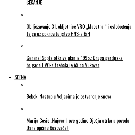
ČEKANJE
Obilježavanje 31. obljetnice VRO „Maestral“ i oslobođenja
Jajca uz pokroviteljstvo HNS-a BiH
General Sopta otkriva plan iz 1995.: Druga gardijska
brigada HVO-a trebala je ići na Vukovar
SCENA
Bebek: Nastup u Veljacima je ostvarenje snova
Marija Cosic…Najava: I ove godine Dječja utrka u povodu
Dana općine Busovača!