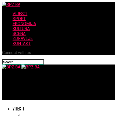
VIJESTI
SPORT
EKONOMIJA
KULTURA
SCENA
ZDRAVLJE
KONTAKT
Connect with us
BPZ.BA
Na današnji dan 1995. započela operacija Maestral – Strahovit
poraz srpske vojske
VIJESTI