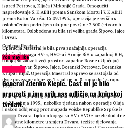
ispred Petrovca, Ključa i Mrkonjić Grada. Omogućiti
napredovanje 5. K ABiH prema Sanskom Mostu i 7. K ABiH
prema Kotor Varošu. 15.09.1995., operacija je završila s
oslobođenim područjem ukupne površine 2 500 četvornih
kilometara. Oslobođena su bila tri velika grada Šipovo, Jajce
i Drvar.
Continue Reading
Operacija Maestral je bila prva značajnija operacija
združenih snaga HV-a, HVO-a i Armije BiH u zapadnoj BiH,
You may like
u kojoj su zauzeti veći prostori zapadne Bosne uključujući
gradove Drvar, Šipovo, Jajce, Bosanski Petrovac, Bosanska
KULTURA
Krupa i Ključ. Operacija Maestral zapravo se sastojala od
dvije povezane ofenzive. Trajala je od 8. rujna do 15. rujna
General Zdenko Klepic. Čast mi je bilo
1995.
preuzeti u ime svih nas odličje na kninskoj
Temeljem Splitskog sporazuma Hrvatske i Federacije BiH
tvrdavi.
od 22. srpnja 1995., nekoliko tjedana nakon operacije Oluja
i nakon odbijenog protunapada Vojske Republike Srpske iz
pravca Drvara, tijekom kojega su HV i HVO zauzele dodatne
kvadratne kilometre u smjeru Drvara, težište djelovanja
Hrvatske vojske ponovno je vraćeno u Bosnu i Hercegovinu.