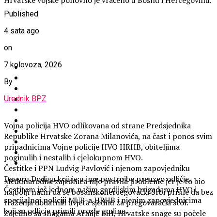
Published
4 sata ago
on
7 kolovoza, 2026
By
Urednik BPZ
Vojna policija HVO odlikovana od strane Predsjednika
Republike Hrvatske Zorana Milanovića, na čast i ponos svim
pripadnicima Vojne policije HVO HRHB, obiteljima
poginulih i nestalih i cjelokupnom HVO.
Čestitke i PPN Ludvig Pavlović i njenom zapovjedniku
Davoru Dodigu koji je u ime postrojbe preuzeo odličje.
Međunarodna zajednica nije pravila probleme jer je to bio
Čestitam još jednom našim gardijskim brigadama HVO i
najbolji način da se bosanskohercegovački Srbi prisile da bez
specijalnoj policiji MUP-a HRHB i njenim zapovjednicima
traženja dodatnih uvjeta sjednu za pregovarački stol.
koji su odlicje primili prosle godine.
Zajedno sa snagama Armije BiH, Hrvatske snage su počele