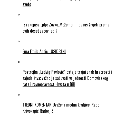
sveto
Iz rukopisa Ljilje Zovko..Možemo li i danas živjeti prema
ovih deset zapovijedi?
Ema Emila Antic….USIDRENI
Postrojba „Ludvig Pavlović” ostaje trajni znak hrabrosti i
zajedništva; važno je sačuvati vrijednosti Domovinskog
rata i ravnopravnost Hrvata u BiH
TJEDNI KOMENTAR Uvažena modna kraljice, Rado
Krivokapić Radonjić,