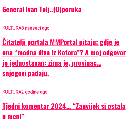
General Ivan Tolj..(O)poruka
KULTURA
8 mjeseci ago
Čitatelji portala MMPortal pitaju: gdje je
ona “modna diva iz Kotora”? A moj odgovor
je jednostavan: zima je, prosinac…
snjegovi padaju.
KULTURA
2 godine ago
Tjedni komentar 2024… “Zauvijek si ostala
u meni”