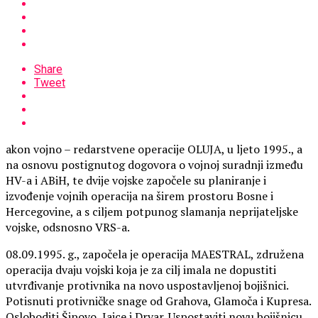
Share
Tweet
akon vojno – redarstvene operacije OLUJA, u ljeto 1995., a
na osnovu postignutog dogovora o vojnoj suradnji između
HV-a i ABiH, te dvije vojske započele su planiranje i
izvođenje vojnih operacija na širem prostoru Bosne i
Hercegovine, a s ciljem potpunog slamanja neprijateljske
vojske, odsnosno VRS-a.
08.09.1995. g., započela je operacija MAESTRAL, združena
operacija dvaju vojski koja je za cilj imala ne dopustiti
utvrđivanje protivnika na novo uspostavljenoj bojišnici.
Potisnuti protivničke snage od Grahova, Glamoča i Kupresa.
Osloboditi Šipovo, Jajce i Drvar. Uspostaviti novu bojišnicu,