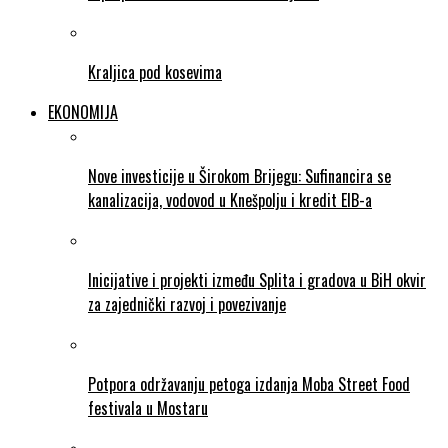
Kraljica pod kosevima
EKONOMIJA
Nove investicije u Širokom Brijegu: Sufinancira se
kanalizacija, vodovod u Knešpolju i kredit EIB-a
Inicijative i projekti između Splita i gradova u BiH okvir
za zajednički razvoj i povezivanje
Potpora održavanju petoga izdanja Moba Street Food
festivala u Mostaru