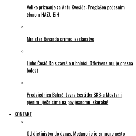
Veliko priznanje za Antu Kvesića: Proglašen počasnim
članom HAZU BiH
Ministar Bevanda primio izaslanstvo
Ljubo Ćesić Rojs završio u bolnici: Otkrivena mu je opasna
bolest
Predsjednica Buhač: Javna čestitka SKB-u Mostar i
njenim liječnicima na povijesnomu iskoraku!
KONTAKT
Od djetinjstva do danas, Međugorje je za mene nešto