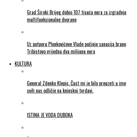
Grad Široki Brijeg dobio 107 tisuća eura za izgradnju
multifunkcionalne dvorane
Uz potporu Plenkovićeve Vlade počinje sanacija brane
Tribistovo vrijedna dva milijuna eura
KULTURA
General Zdenko Klepic. Čast mi je bilo preuzeti u ime
svih nas odličje na kninskoj tvrdavi.
ISTINA JE VODA DUBOKA