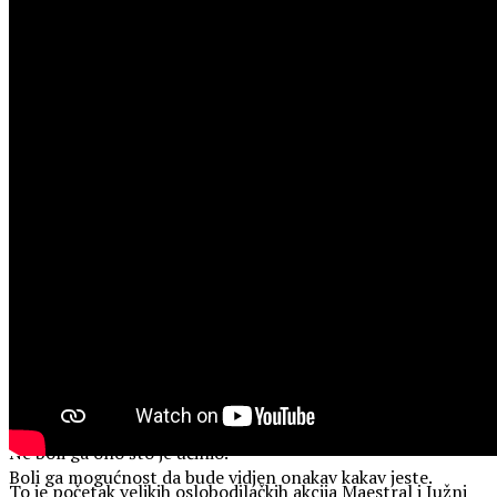
Beži od nje zato što bi ga obavezala na odgovornost.
A odgovornost je teret koji ne može da nosi svako.
Zato se pravi zbunjen.
Zato izvrće smisao.
Zato od očiglednog pravi nesporazum.
Zato tvoju istinu pokušava da predstavi kao tvoju
preosetljivost.
Jer čovek koji zna težinu svoje krivice ne beži od ogledala.
Ne strepi od svedoka.
Ne briše tragove.
Ne menja priču svaki put kada mu istina pridje preblizu.
Samo čovek bez unutrašnje čvrstine ne misli o šteti koju je
napravio. On misli o tome kako ta šteta izgleda pred
drugima.
Ne boli ga ono što je učinio.
Boli ga mogućnost da bude vidjen onakav kakav jeste.
To je početak velikih oslobodilačkih akcija Maestral i Južni