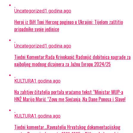
Uncategorized
1 godina ago
Heroj iz BiH Toni Herceg poginuo u Ukrajini: Tijelom zaštitio
pripadnike svoje jedinice
Uncategorized
1 godina ago
Tjedni Komentar:Rada Krivokapić Radonjić dobitnica nagrade za
najboljeg modnog dizajnera za Južnu Evropu 2024/25
KULTURA
1 godina ago
Na zahtjev čitatelja portala vraćamo tekst “Ministar MUP-a
HNŽ Marijo Marić “Zovu me Sjećanja ,Na Dane Ponosa i Slave!
KULTURA
1 godina ago
Tjedni komentar…Ravnatelju Hrvatskog dokumentacijskog