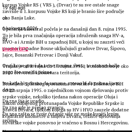
korpus Vojske RS ( VRS ), (Drvar) te su sve ostale snage
19 sati ago
završile u 1. korpusu Vojske RS koji je branio šire područje
oko Banja Luke.
on
6 kolovoza, 2026
Operacija Maestral počela je na današnji dan 8. rujna 1995.
To je bila prva značajnija operacija združenih snaga HV-a,
By
HVO-a i Armije BiH u zapadnoj BiH, u kojoj su zauzeti veći
prostori zapadne Bosne uključujući gradove Drvar, Šipovo,
Urednik BPZ
Jajce, Bosanski Petrovac i Donji Vakuf.
Onaj ko se pravi da te ne razume, često te razume bolje
Trajala je od 8. rujna do 17. rujna 1995., a oslobođeno je oko
nego što sme da prizna.
2500 četvornih kilometara teritorija.
Jer kada bi priznao da razume, morao bi da prizna i ono
Temeljem Splitskog sporazuma Hrvatske i Federacije BiH
drugo.
od 22. srpnja 1995. o zajedničkom vojnom djelovanju protiv
srpske vojske, nekoliko tjedana nakon operacije Oluja i
Da zna šta je uradio.
nakon odbijenog protunapada Vojske Republike Srpske iz
Da zna gde je prešao granicu.
pravca Drvara, tijekom kojega su HV i HVO zauzele dodatne
Da zna zašto se tvoje ćutanje više ne može kupiti lepim
kvadratne kilometre u smjeru Drvara, težište djelovanja
rečima.
Hrvatske vojske ponovno je vraćeno u Bosnu i Hercegovinu.
Nepravedan čovek ne beži od istine zato što mu nije jasna.