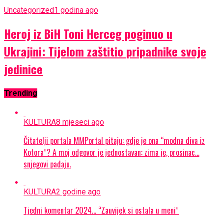
Uncategorized
1 godina ago
Heroj iz BiH Toni Herceg poginuo u
Ukrajini: Tijelom zaštitio pripadnike svoje
jedinice
Trending
KULTURA
8 mjeseci ago
Čitatelji portala MMPortal pitaju: gdje je ona “modna diva iz
Kotora”? A moj odgovor je jednostavan: zima je, prosinac…
snjegovi padaju.
KULTURA
2 godine ago
Tjedni komentar 2024… “Zauvijek si ostala u meni”