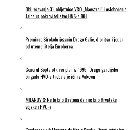
Obilježavanje 31. obljetnice VRO „Maestral“ i oslobođenja
Jajca uz pokroviteljstvo HNS-a BiH
Preminuo Širokobriježanin Drago Galić, dioničar i jedan
od utemeljitelja Euroherca
General Sopta otkriva plan iz 1995.: Druga gardijska
brigada HVO-a trebala je ići na Vukovar
MILANOVIĆ: Ne bi bilo Daytona da nije bilo Hrvatske
vojske i HVO-a