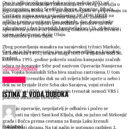
Ovo je odlicje svih pripadnika vojne policije HVO od
planiranje oslobađanja i zauzimanja što većeg područja u
Hercegovine, preko Središnje Bosne, Posavine, Bihaća,….
jugozapadnoj Bosni. 4. i 7. gardijska brigada se pripremaju za
Čestitam svima nama pripadnicima VP HVO HRHB na
nastavka napredovanja prema Banja Luci. Zamisao
odličju i svima cestitam Dan pobjede, dan domovinske
operacije bila je smjela i predviđala je prodore na dva
zahvalnosti i dan hrvatskih branitelja kao i 26. obljetnicu
operativna pravca od Bosanskog Grahova prema Drvaru i
vojno redarstvene akcije Oluja.
od Glamoča prema Jajcu.
Zbog ponavljanja masakra na sarajevskoj tržnici Markale,
Čast mi je bilo preuzeti u ime svih nas odličje na kninskoj
28. kolovoza 1995., zračne snage NATO-a tijekom noći 30.
tvrdavi.
kolovoza 1995. godine pokreću snažnu kampanju zračnih
udara na bosanske Srbe pod nazivom Operacija Namjerna
Continue Reading
sila. Vojska bosanskih Srba biva snažno rastrojena. U tom
olakotnom trenutku dok su oči svijeta bile uprte u nebo i
KULTURA
dok su se brojale štete Srba oko Sarajeva, vojni stožeri
ABiH, HV-a i HVO-a iskorištavaju trenutak nemoći VRS i
ISTINA JE VODA DUBOKA
pokreću združenu ofenzivu.
Na kraju operacije, neprijatelj je odbačen i počeo se
utvrđivati na rijeci Sani kod Ključa, dok su južno od Mrkonjić
grada i Bočca prema cestama za Banja Luku krenuli
Published
organizirati obranu. Na taj način je potpuno razbijen 2.