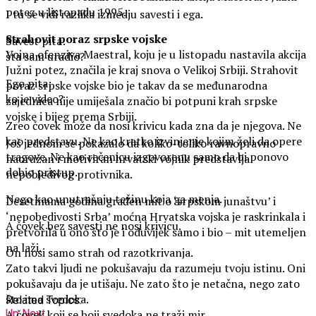
potez u listopadu 1995.
I tu se vidi razlika izmedju savesti i ega.
Strahovit poraz srpske vojske
Savest pita:
Vojna ofenziva Maestral, koju je u listopadu nastavila akcija
šta sam uradio?
Južni potez, značila je kraj snova o Velikoj Srbiji. Strahovit
Ego pita:
poraz srpske vojske bio je takav da se međunarodna
ko je video?
zajednica nije umiješala značio bi potpuni krah srpske
vojske i bijeg prema Srbiji.
Zreo čovek može da nosi krivicu kada zna da je njegova. Ne
kao predstavu. Ne kao kratko izvinjenje kojim želi da opere
Još jednom se pokazalo da koliko-toliko ravnopravno
tragove. Ne kao rečenicu izgovorenu samo da bi ponovo
naoružan i motiviran hrvatski vojnik predstavlja
dobio pristup.
nepobjedivog protivnika.
Nego kao unutrašnju težinu koja ga menja.
Desetinama godina građen mit o ‘srpskom junaštvu’ i
‘nepobedivosti Srba’ moćna Hrvatska vojska je raskrinkala i
A čovek bez savesti ne nosi krivicu.
pretvorila u ono što je i oduvijek samo i bio – mit utemeljen
na laži.
On nosi samo strah od razotkrivanja.
Zato takvi ljudi ne pokušavaju da razumeju tvoju istinu. Oni
pokušavaju da je utišaju. Ne zato što je netačna, nego zato
što ima svedoka.
Related Topics:
A čovek koji se boji svedoka ne traži mir.
Up Next