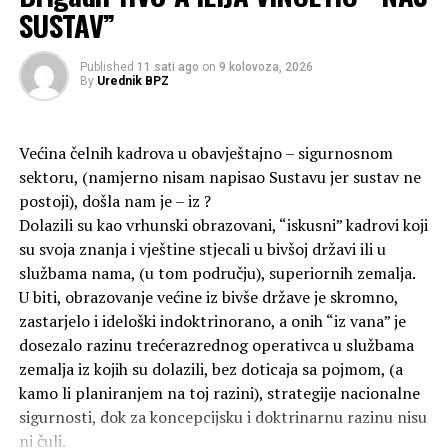
ne bi mogli prevesti jer stroj ne može razumjeti cjelinu u
SUSTAV”
kojoj je vidljiva osebujna, smislena različitost pojedinih
termina koji međusobno harmoniraju u osebujnom
Published
11 sati ago
on
9 kolovoza, 2026
složaju, koji otvara nove horizonte, a svaki od njih
By
Urednik BPZ
pojedinačno dobiva novo specifično značenje“.
O tome što može umjetna inteligencija, drukčije rečeno
Većina čelnih kadrova u obavještajno – sigurnosnom
računalo, kad je riječ o prijevodu, odnosno pri stvaranju
sektoru, (namjerno nisam napisao Sustavu jer sustav ne
znanstvenoga nazivlja, koja su ograničenja u tom poslu,
postoji), došla nam je – iz ?
o ponovnom oživljavanju Strune, te s tim u svezi o
Dolazili su kao vrhunski obrazovani, “iskusni” kadrovi koji
važnosti izgradnje hrvatske stručne terminologije, što
su svoja znanja i vještine stjecali u bivšoj državi ili u
potiče i Zakon o hrvatskom jeziku, razgovarali smo s
službama nama, (u tom području), superiornih zemalja.
predstojnikom Katedre za algebarsku i računalnu
U biti, obrazovanje većine iz bivše države je skromno,
lingvistiku na zagrebačkom Filozofskom fakultetu prof.
zastarjelo i ideloški indoktrinorano, a onih “iz vana” je
dr. sc. Markom Tadićem.
dosezalo razinu trećerazrednog operativca u službama
zemalja iz kojih su dolazili, bez doticaja sa pojmom, (a
Uvodno sam naveo mišljenje poznatoga hrvatskoga
kamo li planiranjem na toj razini), strategije nacionalne
profesora filozofije, koji je upozoravao na
sigurnosti, dok za koncepcijsku i doktrinarnu razinu nisu
ograničenja „stroja“, ali i važnost kreativnoga
ni čuli.