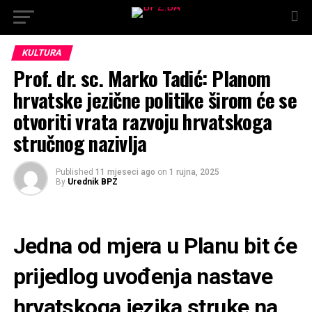
KULTURA
Prof. dr. sc. Marko Tadić: Planom
hrvatske jezične politike širom će se
otvoriti vrata razvoju hrvatskoga
stručnog nazivlja
Published
11 mjeseci ago
on
1 rujna, 2025
By
Urednik BPZ
Jedna od mjera u Planu bit će
prijedlog uvođenja nastave
hrvatskoga jezika struke na